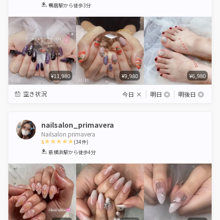
1
2
3
4
5
鴨居駅
から徒歩3分
Star
Stars
Stars
Stars
Stars
¥13,980
¥9,980
¥6,980
空き状況
今日
×
明日
◎
明後日
◎
nailsalon_primavera
Nailsalon primavera
5
(
34
件)
1
2
3
4
5
新横浜駅
から徒歩4分
Star
Stars
Stars
Stars
Stars