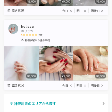
¥9,000
¥9,000
¥9,000
空き状況
今日
×
明日
×
明後日
×
holicca
ホリッカ
5
(
2
件)
1
2
3
4
5
新横浜駅
から徒歩10分
Star
Stars
Stars
Stars
Stars
¥3,500
¥3,500
¥3,500
空き状況
今日
×
明日
×
明後日
×
神奈川県のエリアから探す