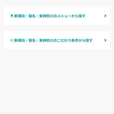
横浜
新横浜・菊名・東神奈川のメニューから探す
川崎
ハンドジェル
鶴見
新横浜・菊名・東神奈川のこだわり条件から探す
ハンドスカルプ
パラジェル
溝の口・武蔵溝ノ口・高津
ハンドケアカラー
フィルイン
たまプラーザ・あざみ野
フット
持ち込み OK
本厚木・海老名・伊勢原
オフのみ
やり放題 あり
港北・都筑・青葉台