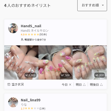
4
人のおすすめ
ネイリスト
おすすめ順
HandS_nail
HandS ネイルサロン
4.9
(
95
件)
1
2
3
4
5
鴨居駅
から徒歩7分
Star
Stars
Stars
Stars
Stars
¥13,000
¥7,500
¥9,000
空き状況
今日
×
明日
△
明後日
△
Nail_lina99
りな
2.7
(
1
件)