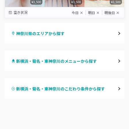
¥3,500
¥3,500
¥3,500
空き状況
今日
×
明日
×
明後日
×
神奈川県のエリアから探す
横浜
新横浜・菊名・東神奈川のメニューから探す
川崎
ハンドジェル
鶴見
新横浜・菊名・東神奈川のこだわり条件から探す
ハンドスカルプ
パラジェル
溝の口・武蔵溝ノ口・高津
ハンドケアカラー
フィルイン
たまプラーザ・あざみ野