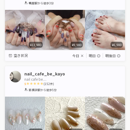
1
2
3
4
5
鴨居駅
から徒歩3分
Star
Stars
Stars
Stars
Stars
¥13,980
¥9,980
¥6,980
空き状況
今日
×
明日
◎
明後日
◎
nail_cafe_be_kayo
nail cafe be…
5
(
152
件)
1
2
3
4
5
新横浜駅
から徒歩5分
Star
Stars
Stars
Stars
Stars