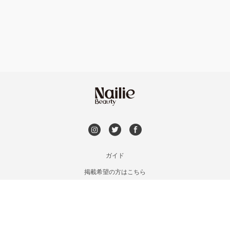
フット
持ち込み OK
本厚木・海老名・伊勢原
オフのみ
やり放題 あり
港北・都筑・青葉台
初回オフ 無料
横須賀・鎌倉・逗子
DVD観賞
桜木町・みなとみらい・関内
メンズOK
ガイド
橋本・相模原・淵野辺
掲載希望の方はこちら
出張OK
利用規約
大船・戸塚・保土ヶ谷
お問い合わせ
子連れOK
特定商取引法に基づく表記
藤沢・湘南台・江ノ島