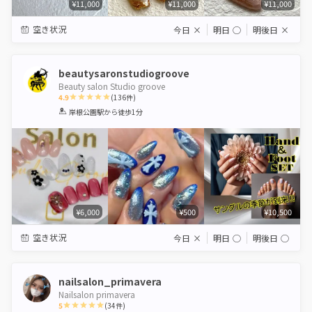
¥11,000
¥11,000
¥11,000
空き状況
今日
×
明日
◯
明後日
×
beautysaronstudiogroove
Beauty salon Studio groove
4.9
(
136
件)
1
2
3
4
5
岸根公園駅
から徒歩1分
Star
Stars
Stars
Stars
Stars
¥6,000
¥500
¥10,500
空き状況
今日
×
明日
◯
明後日
◯
nailsalon_primavera
Nailsalon primavera
5
(
34
件)