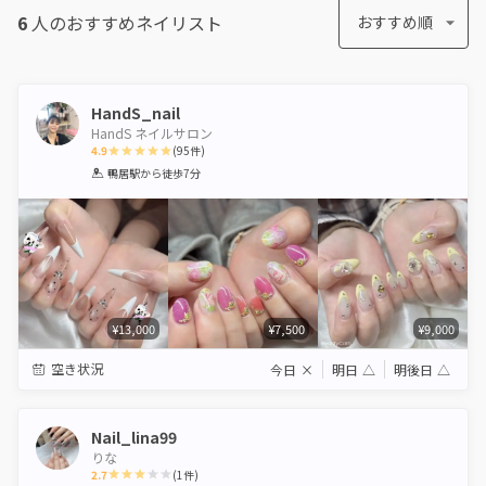
6
人のおすすめ
ネイリスト
おすすめ順
HandS_nail
HandS ネイルサロン
4.9
(
95
件)
1
2
3
4
5
鴨居駅
から徒歩7分
Star
Stars
Stars
Stars
Stars
¥13,000
¥7,500
¥9,000
空き状況
今日
×
明日
△
明後日
△
Nail_lina99
りな
2.7
(
1
件)