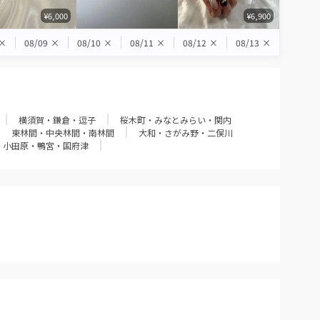
¥6,000
¥6,900
×
08/09
×
08/10
×
08/11
×
08/12
×
08/13
×
横須賀・鎌倉・逗子
桜木町・みなとみらい・関内
東林間・中央林間・南林間
大和・さがみ野・二俣川
小田原・鴨宮・国府津