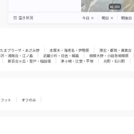
¥6,000
空き状況
今日
×
明日
×
明後日
たまプラーザ・あざみ野
本厚木・海老名・伊勢原
港北・都筑・青葉台
藤沢・湘南台・江ノ島
武蔵小杉・日吉・綱島
相模大野・小田急相模原
新百合ヶ丘・登戸・稲田堤
茅ヶ崎・辻堂・平塚
元町・石川町
フット
オフのみ