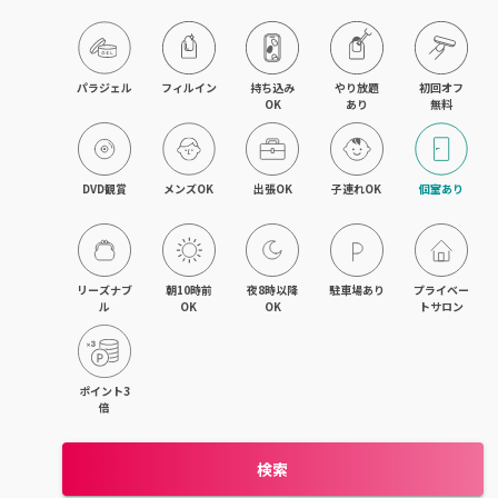
藤沢・湘南台・江ノ島
武蔵小杉・日吉・綱島
パラジェル
フィルイン
持ち込み

やり放題

初回オフ

OK
あり
無料
相模大野・小田急相模原
東林間・中央林間・南林間
DVD観賞
メンズOK
出張OK
子連れOK
個室あり
大和・さがみ野・二俣川
上大岡・金沢文庫・港南台
リーズナブ
朝10時前
夜8時以降
駐車場あり
プライベー
ル
OK
OK
トサロン
新横浜・菊名・東神奈川
新百合ヶ丘・登戸・稲田堤
ポイント3
倍
茅ヶ崎・辻堂・平塚
検索
元町・石川町