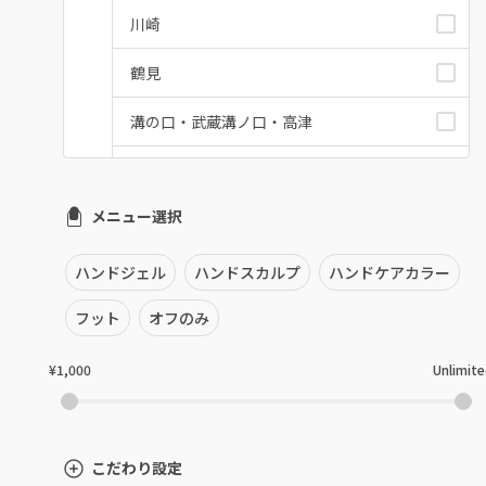
川崎
鶴見
溝の口・武蔵溝ノ口・高津
たまプラーザ・あざみ野
メニュー選択
本厚木・海老名・伊勢原
港北・都筑・青葉台
ハンドジェル
ハンドスカルプ
ハンドケアカラー
横須賀・鎌倉・逗子
フット
オフのみ
桜木町・みなとみらい・関内
¥1,000
Unlimit
橋本・相模原・淵野辺
大船・戸塚・保土ヶ谷
こだわり設定