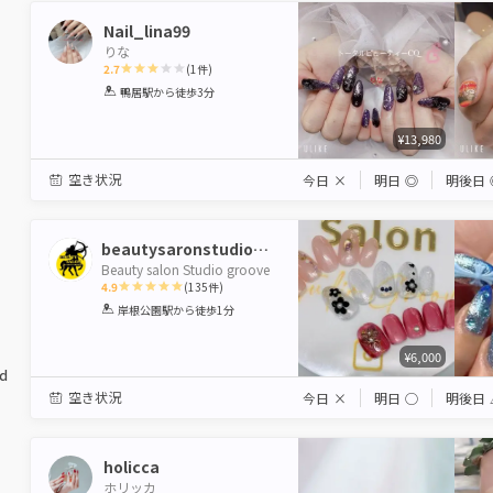
Nail_lina99
りな
2.7
(
1
件)
1
2
3
4
5
鴨居駅
から徒歩3分
Star
Stars
Stars
Stars
Stars
¥13,980
空き状況
今日
×
明日
◎
明後日
beautysaronstudiogroove
Beauty salon Studio groove
4.9
(
135
件)
1
2
3
4
5
岸根公園駅
から徒歩1分
Star
Stars
Stars
Stars
Stars
¥6,000
ed
空き状況
今日
×
明日
◯
明後日
holicca
ホリッカ