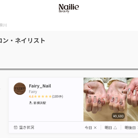
奈川
ロン・ネイリスト
Fairy_Nail
Fairy
4.6
(
189
件)
1
2
3
4
5
新横浜駅
Star
Stars
Stars
Stars
Stars
¥9,680
空き状況
今日
×
明日
△
明後日