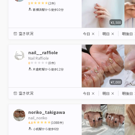
5
(
2
件)
1
2
3
4
5
新横浜駅
から徒歩10分
Star
Stars
Stars
Stars
Stars
¥3,500
空き状況
今日
×
明日
×
明後日
nail__raffiole
Nail Raffiole
0
(
0
件)
1
2
3
4
5
片倉町駅
から徒歩12分
Star
Stars
Stars
Stars
Stars
¥7,000
空き状況
今日
×
明日
×
明後日
noriko_takigawa
nail_noriko
4.8
(
1088
件)
1
2
3
4
5
小机駅
から徒歩6分
Star
Stars
Stars
Stars
Stars