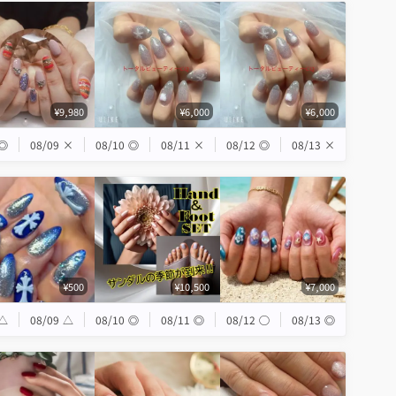
¥9,980
¥6,000
¥6,000
◎
08/09
×
08/10
◎
08/11
×
08/12
◎
08/13
×
¥500
¥10,500
¥7,000
△
08/09
△
08/10
◎
08/11
◎
08/12
◯
08/13
◎