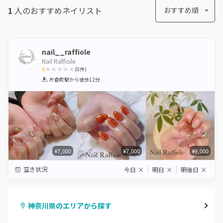
1
人のおすすめ
ネイリスト
おすすめ順
nail__raffiole
Nail Raffiole
0
(
0
件)
1
2
3
4
5
片倉町駅
から徒歩12分
Star
Stars
Stars
Stars
Stars
¥7,000
¥7,000
¥9,000
空き状況
今日
×
明日
×
明後日
×
神奈川県のエリアから探す