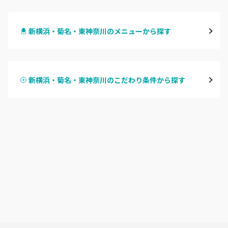
横浜
新横浜・菊名・東神奈川のメニューから探す
川崎
ハンドジェル
鶴見
新横浜・菊名・東神奈川のこだわり条件から探す
ハンドスカルプ
パラジェル
溝の口・武蔵溝ノ口・高津
ハンドケアカラー
フィルイン
たまプラーザ・あざみ野
フット
持ち込み OK
本厚木・海老名・伊勢原
オフのみ
やり放題 あり
港北・都筑・青葉台