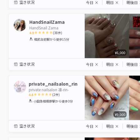
空き状況
今日
×
明日
×
明後日
HandSnailZama
HandSnail Zama
4.9
(
38
件)
1
2
3
4
5
相武台前駅
から徒歩15分
Star
Stars
Stars
Stars
Stars
¥6,000
空き状況
今日
×
明日
×
明後日
private_nailsalon_rin
private nailsalon 凛-rin-
4.8
(
2
件)
1
2
3
4
5
小田急相模原駅
から徒歩3分
Star
Stars
Stars
Stars
Stars
¥9,000
空き状況
今日
×
明日
×
明後日