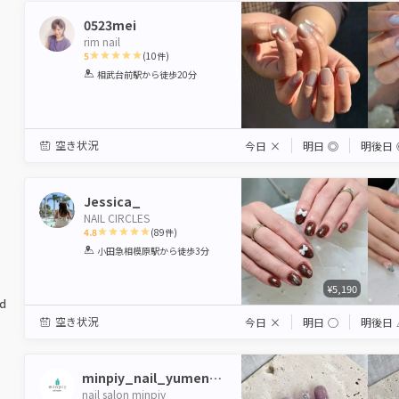
0523mei
rim nail
5
(
10
件)
1
2
3
4
5
相武台前駅
から徒歩20分
Star
Stars
Stars
Stars
Stars
空き状況
今日
×
明日
◎
明後日
Jessica_
NAIL CIRCLES
4.8
(
89
件)
1
2
3
4
5
小田急相模原駅
から徒歩3分
Star
Stars
Stars
Stars
Stars
¥5,190
ed
空き状況
今日
×
明日
◯
明後日
minpiy_nail_yumenom
nail salon minpiy