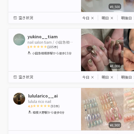
¥9,500
空き状況
今日
×
明日
×
明後日
yukino__tiam
nail salon tiam / 小田急相模原
5
(
105
件)
1
2
3
4
5
小田急相模原駅
から徒歩15分
Star
Stars
Stars
Stars
Stars
¥8,000
空き状況
今日
×
明日
×
明後日
lulularico__ai
lulula rico nail
4.9
(
93
件)
1
2
3
4
5
相模大野駅
から徒歩6分
Star
Stars
Stars
Stars
Stars
¥8,900