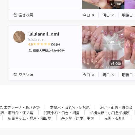
¥3,300
空き状況
今日
×
明日
×
明後日
lululanail_ami
lulula rico
4.9
(
51
件)
1
2
3
4
5
相模大野駅
から徒歩9分
Star
Stars
Stars
Stars
Stars
¥6,000
空き状況
今日
×
明日
×
明後日
たまプラーザ・あざみ野
本厚木・海老名・伊勢原
港北・都筑・青葉台
藤沢・湘南台・江ノ島
武蔵小杉・日吉・綱島
相模大野・小田急相模原
新百合ヶ丘・登戸・稲田堤
茅ヶ崎・辻堂・平塚
元町・石川町