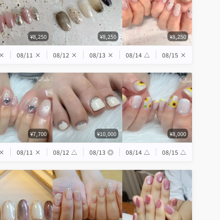
¥8,250
¥8,250
¥8,250
×
08/11
×
08/12
×
08/13
×
08/14
△
08/15
×
¥7,700
¥10,000
¥8,000
×
08/11
×
08/12
△
08/13
◎
08/14
△
08/15
△