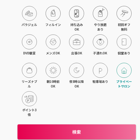
藤沢・湘南台・江ノ島
武蔵小杉・日吉・綱島
パラジェル
フィルイン
持ち込み

やり放題

初回オフ

OK
あり
無料
相模大野・小田急相模原
東林間・中央林間・南林間
DVD観賞
メンズOK
出張OK
子連れOK
個室あり
大和・さがみ野・二俣川
上大岡・金沢文庫・港南台
リーズナブ
朝10時前
夜8時以降
駐車場あり
プライベー
ル
OK
OK
トサロン
新横浜・菊名・東神奈川
新百合ヶ丘・登戸・稲田堤
ポイント3
倍
茅ヶ崎・辻堂・平塚
検索
元町・石川町