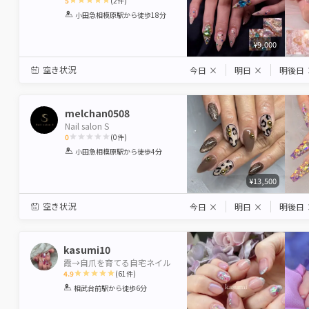
5
(
2
件)
1
2
3
4
5
小田急相模原駅
から徒歩18分
Star
Stars
Stars
Stars
Stars
¥9,000
空き状況
今日
×
明日
×
明後日
melchan0508
Nail salon S
0
(
0
件)
1
2
3
4
5
小田急相模原駅
から徒歩4分
Star
Stars
Stars
Stars
Stars
¥13,500
空き状況
今日
×
明日
×
明後日
kasumi10
霞→自爪を育てる自宅ネイル
4.9
(
61
件)
1
2
3
4
5
相武台前駅
から徒歩6分
Star
Stars
Stars
Stars
Stars