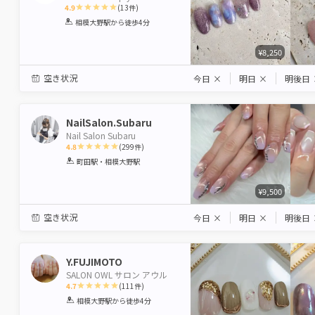
4.9
(
13
件)
1
2
3
4
5
相模大野駅
から徒歩4分
Star
Stars
Stars
Stars
Stars
¥8,250
空き状況
今日
×
明日
×
明後日
NailSalon.Subaru
Nail Salon Subaru
4.8
(
299
件)
1
2
3
4
5
町田駅・相模大野駅
Star
Stars
Stars
Stars
Stars
¥9,500
空き状況
今日
×
明日
×
明後日
Y.FUJIMOTO
SALON OWL サロン アウル
4.7
(
111
件)
1
2
3
4
5
相模大野駅
から徒歩4分
Star
Stars
Stars
Stars
Stars