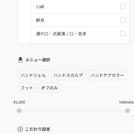
川崎
鶴見
溝の口・武蔵溝ノ口・高津
たまプラーザ・あざみ野
メニュー選択
本厚木・海老名・伊勢原
港北・都筑・青葉台
ハンドジェル
ハンドスカルプ
ハンドケアカラー
横須賀・鎌倉・逗子
フット
オフのみ
桜木町・みなとみらい・関内
¥1,000
Unlimit
橋本・相模原・淵野辺
大船・戸塚・保土ヶ谷
こだわり設定