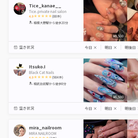
Tice_kanae__
Tice..private nail salon
4.9
(
88
件)
1
2
3
4
5
相模大野駅
から徒歩20分
Star
Stars
Stars
Stars
Stars
¥8,500
空き状況
今日
×
明日
×
明後日
Itsuko.I
Black Cat Nails
4.9
(
984
件)
1
2
3
4
5
相武台前駅
から徒歩8分
Star
Stars
Stars
Stars
Stars
¥6,500
空き状況
今日
×
明日
×
明後日
mira_nailroom
MIRA NAILROOM