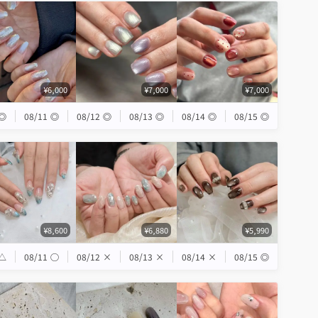
¥6,000
¥7,000
¥7,000
◎
08/11
◎
08/12
◎
08/13
◎
08/14
◎
08/15
◎
¥8,600
¥6,880
¥5,990
△
08/11
◯
08/12
×
08/13
×
08/14
×
08/15
◎