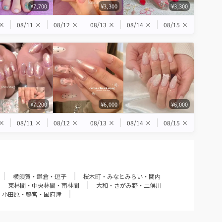
¥7,700
¥3,300
¥3,300
×
08/11
×
08/12
×
08/13
×
08/14
×
08/15
×
¥7,200
¥6,000
¥6,000
×
08/11
×
08/12
×
08/13
×
08/14
×
08/15
×
横須賀・鎌倉・逗子
桜木町・みなとみらい・関内
東林間・中央林間・南林間
大和・さがみ野・二俣川
小田原・鴨宮・国府津