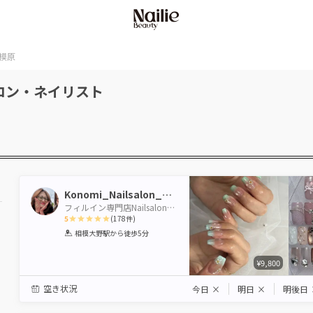
模原
ロン・ネイリスト
Konomi_Nailsalon_koko
フィルイン専門店Nailsalon KOKO
5
(
178
件)
1
2
3
4
5
相模大野駅
から徒歩5分
Star
Stars
Stars
Stars
Stars
¥9,800
空き状況
今日
×
明日
×
明後日