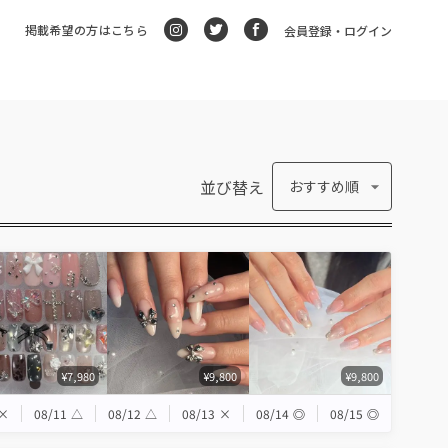
掲載希望の方はこちら
会員登録・ログイン
並び替え
おすすめ順
¥7,980
¥9,800
¥9,800
×
08/11
△
08/12
△
08/13
×
08/14
◎
08/15
◎