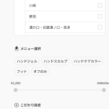
川崎
鶴見
溝の口・武蔵溝ノ口・高津
たまプラーザ・あざみ野
メニュー選択
本厚木・海老名・伊勢原
港北・都筑・青葉台
ハンドジェル
ハンドスカルプ
ハンドケアカラー
横須賀・鎌倉・逗子
フット
オフのみ
桜木町・みなとみらい・関内
¥1,000
Unlimit
橋本・相模原・淵野辺
大船・戸塚・保土ヶ谷
こだわり設定