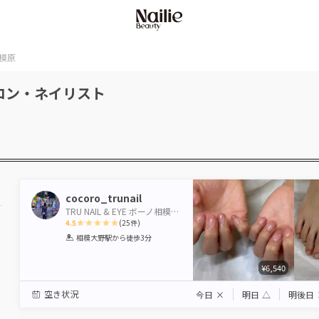
模原
ロン・ネイリスト
cocoro_trunail
TRU NAIL & EYE ボーノ相模大野店 【トゥルーネイル＆アイ】
4.5
(
25
件)
1
2
3
4
5
相模大野駅
から徒歩3分
Star
Stars
Stars
Stars
Stars
¥6,540
空き状況
今日
×
明日
△
明後日