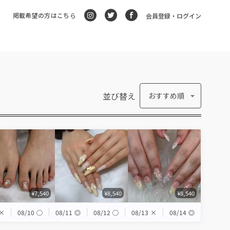
掲載希望の方はこちら
会員登録・ログイン
並び替え
おすすめ順
¥7,540
¥8,540
¥8,540
×
08/10
◯
08/11
◎
08/12
◯
08/13
×
08/14
◎