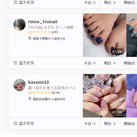
空き状況
今日
×
明日
×
明後日
rinne_trunail
TRU NAIL & EYE ボーノ相模大野店 【トゥルーネイル＆アイ】
4.5
(
4
件)
1
2
3
4
5
相模大野駅
から徒歩3分
Star
Stars
Stars
Stars
Stars
¥7,540
空き状況
今日
×
明日
×
明後日
kasumi10
霞→自爪を育てる自宅ネイル
4.9
(
61
件)
1
2
3
4
5
相武台前駅
から徒歩6分
Star
Stars
Stars
Stars
Stars
¥3,300
空き状況
今日
×
明日
×
明後日