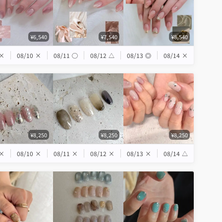
¥6,540
¥7,540
¥8,540
×
08/10
×
08/11
◯
08/12
△
08/13
◎
08/14
×
¥8,250
¥8,250
¥8,250
×
08/10
×
08/11
×
08/12
×
08/13
×
08/14
△