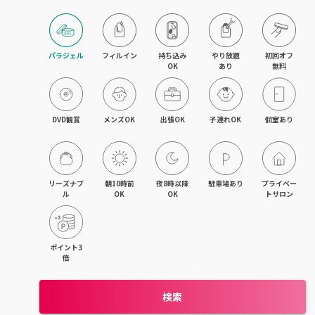
藤沢・湘南台・江ノ島
武蔵小杉・日吉・綱島
パラジェル
フィルイン
持ち込み

やり放題

初回オフ

OK
あり
無料
相模大野・小田急相模原
東林間・中央林間・南林間
DVD観賞
メンズOK
出張OK
子連れOK
個室あり
大和・さがみ野・二俣川
上大岡・金沢文庫・港南台
リーズナブ
朝10時前
夜8時以降
駐車場あり
プライベー
ル
OK
OK
トサロン
新横浜・菊名・東神奈川
新百合ヶ丘・登戸・稲田堤
ポイント3
倍
茅ヶ崎・辻堂・平塚
検索
元町・石川町