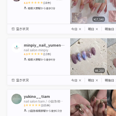
4.8
(
18
件)
1
2
3
4
5
相模大野駅
から徒歩3分
Star
Stars
Stars
Stars
Stars
¥17,540
空き状況
今日
×
明日
×
明後日
minpiy_nail_yumenom
nail salon minpiy
4.9
(
13
件)
1
2
3
4
5
相模大野駅
から徒歩4分
Star
Stars
Stars
Stars
Stars
¥8,250
空き状況
今日
×
明日
×
明後日
yukino__tiam
nail salon tiam / 小田急相模原
5
(
105
件)
1
2
3
4
5
小田急相模原駅
から徒歩15分
Star
Stars
Stars
Stars
Stars