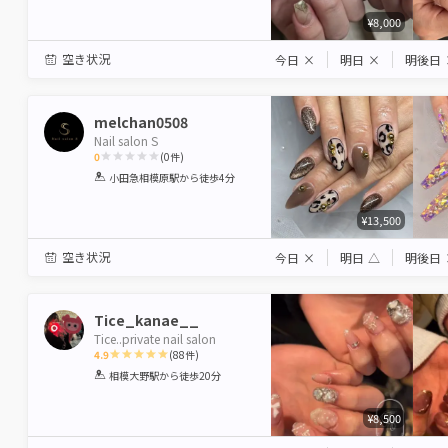
¥8,000
空き状況
今日
×
明日
×
明後日
melchan0508
Nail salon S
0
(
0
件)
1
2
3
4
5
小田急相模原駅
から徒歩4分
Star
Stars
Stars
Stars
Stars
¥13,500
空き状況
今日
×
明日
△
明後日
Tice_kanae__
Tice..private nail salon
4.9
(
88
件)
1
2
3
4
5
相模大野駅
から徒歩20分
Star
Stars
Stars
Stars
Stars
¥8,500