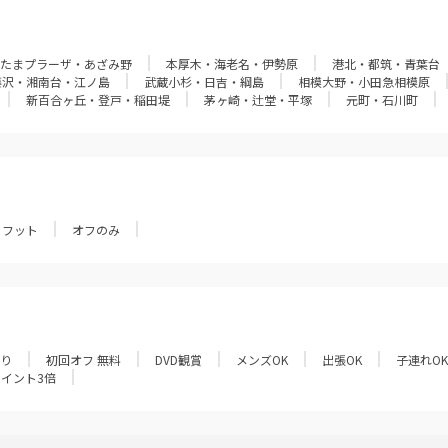
たまプラーザ・あざみ野
本厚木・海老名・伊勢原
港北・都筑・青葉台
藤沢・湘南台・江ノ島
武蔵小杉・日吉・綱島
相模大野・小田急相模原
新百合ヶ丘・登戸・稲田堤
茅ヶ崎・辻堂・平塚
元町・石川町
フット
オフのみ
あり
初回オフ 無料
DVD観賞
メンズOK
出張OK
子連れOK
ポイント3倍