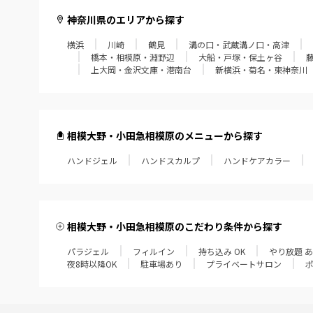
神奈川県のエリアから探す
横浜
川崎
鶴見
溝の口・武蔵溝ノ口・高津
橋本・相模原・淵野辺
大船・戸塚・保土ヶ谷
上大岡・金沢文庫・港南台
新横浜・菊名・東神奈川
相模大野・小田急相模原のメニューから探す
ハンドジェル
ハンドスカルプ
ハンドケアカラー
相模大野・小田急相模原のこだわり条件から探す
パラジェル
フィルイン
持ち込み OK
やり放題 
夜8時以降OK
駐車場あり
プライベートサロン