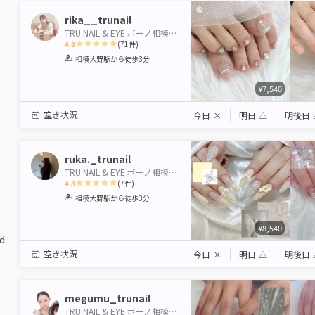
rika__trunail
TRU NAIL & EYE ボーノ相模大野店 【トゥルーネイル＆アイ】
4.8
(
71
件)
1
2
3
4
5
相模大野駅
から徒歩3分
Star
Stars
Stars
Stars
Stars
¥7,540
空き状況
今日
×
明日
△
明後日
ruka._trunail
TRU NAIL & EYE ボーノ相模大野店 【トゥルーネイル＆アイ】
4.8
(
7
件)
1
2
3
4
5
相模大野駅
から徒歩3分
Star
Stars
Stars
Stars
Stars
¥8,540
ed
空き状況
今日
×
明日
△
明後日
megumu_trunail
TRU NAIL & EYE ボーノ相模大野店 【トゥルーネイル＆アイ】