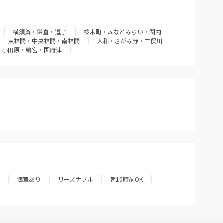
横須賀・鎌倉・逗子
桜木町・みなとみらい・関内
東林間・中央林間・南林間
大和・さがみ野・二俣川
小田原・鴨宮・国府津
個室あり
リーズナブル
朝10時前OK