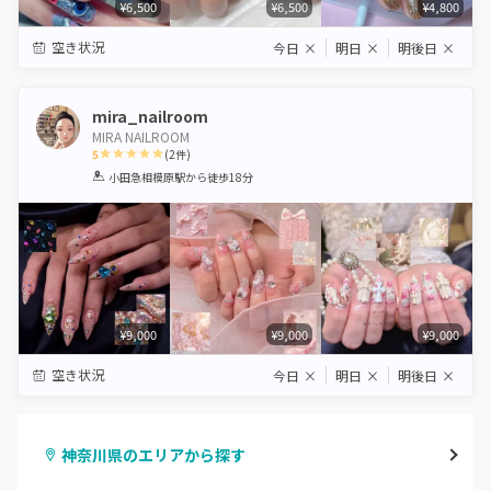
¥6,500
¥6,500
¥4,800
空き状況
今日
×
明日
×
明後日
×
mira_nailroom
MIRA NAILROOM
5
(
2
件)
1
2
3
4
5
小田急相模原駅
から徒歩18分
Star
Stars
Stars
Stars
Stars
¥9,000
¥9,000
¥9,000
空き状況
今日
×
明日
×
明後日
×
神奈川県のエリアから探す