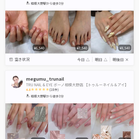
1
2
3
4
5
相模大野駅
から徒歩3分
Star
Stars
Stars
Stars
Stars
¥6,540
¥7,540
¥8,540
空き状況
今日
△
明日
△
明後日
×
megumu_trunail
TRU NAIL & EYE ボーノ相模大野店 【トゥルーネイル＆アイ】
4.8
(
18
件)
1
2
3
4
5
相模大野駅
から徒歩3分
Star
Stars
Stars
Stars
Stars