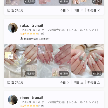
¥17,540
¥6,540
¥7,540
空き状況
今日
×
明日
×
明後日
×
ruka._trunail
TRU NAIL & EYE ボーノ相模大野店 【トゥルーネイル＆アイ】
4.8
(
7
件)
1
2
3
4
5
相模大野駅
から徒歩3分
Star
Stars
Stars
Stars
Stars
¥8,540
¥8,540
¥8,540
空き状況
今日
×
明日
△
明後日
△
rinne_trunail
TRU NAIL & EYE ボーノ相模大野店 【トゥルーネイル＆アイ】
4.5
(
4
件)