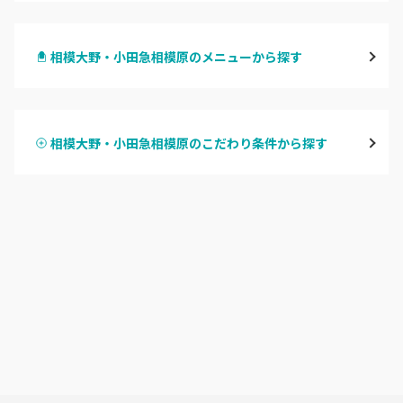
横浜
相模大野・小田急相模原のメニューから探す
川崎
ハンドジェル
鶴見
相模大野・小田急相模原のこだわり条件から探す
ハンドスカルプ
パラジェル
溝の口・武蔵溝ノ口・高津
ハンドケアカラー
フィルイン
たまプラーザ・あざみ野
フット
持ち込み OK
本厚木・海老名・伊勢原
オフのみ
やり放題 あり
港北・都筑・青葉台