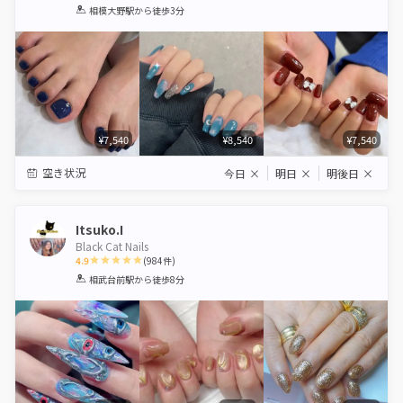
1
2
3
4
5
相模大野駅
から徒歩3分
Star
Stars
Stars
Stars
Stars
¥7,540
¥8,540
¥7,540
空き状況
今日
×
明日
×
明後日
×
Itsuko.I
Black Cat Nails
4.9
(
984
件)
1
2
3
4
5
相武台前駅
から徒歩8分
Star
Stars
Stars
Stars
Stars