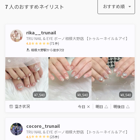
7
人のおすすめ
ネイリスト
おすすめ順
rika__trunail
TRU NAIL & EYE ボーノ相模大野店 【トゥルーネイル＆アイ】
4.8
(
71
件)
1
2
3
4
5
相模大野駅
から徒歩3分
Star
Stars
Stars
Stars
Stars
¥7,540
¥8,540
¥8,540
空き状況
今日
×
明日
△
明後日
△
cocoro_trunail
TRU NAIL & EYE ボーノ相模大野店 【トゥルーネイル＆アイ】
4.5
(
25
件)