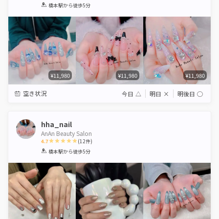
1
2
3
4
5
橋本駅
から徒歩5分
Star
Stars
Stars
Stars
Stars
¥11,980
¥11,980
¥11,980
空き状況
今日
△
明日
×
明後日
◯
hha_nail
AnAn Beauty Salon
4.7
(
12
件)
1
2
3
4
5
橋本駅
から徒歩5分
Star
Stars
Stars
Stars
Stars