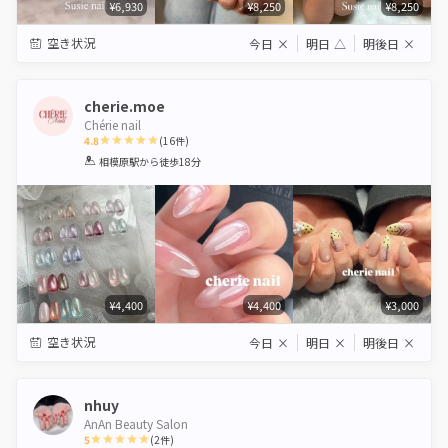
¥6,930
¥8,250
¥8,250
空き状況
今日
×
明日
△
明後日
×
cherie.moe
Chérie nail
4.8
(
16
件)
1
2
3
4
5
相模原駅
から徒歩18分
Star
Stars
Stars
Stars
Stars
¥4,400
¥4,400
¥3,000
空き状況
今日
×
明日
×
明後日
×
nhuy
AnAn Beauty Salon
5
(
2
件)