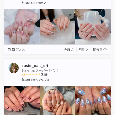
1
2
3
4
5
橋本駅
から徒歩5分
Star
Stars
Stars
Stars
Stars
空き状況
今日
△
明日
×
明後日
◯
susie_nail_eri
Susie nail(スージーネイル)
4.8
(
12
件)
1
2
3
4
5
橋本駅
から徒歩17分
Star
Stars
Stars
Stars
Stars