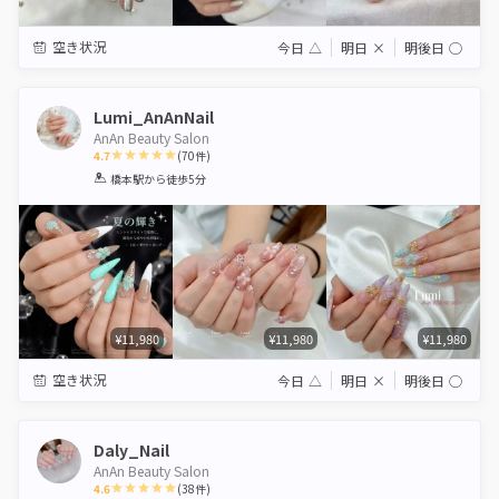
空き状況
今日
△
明日
×
明後日
◯
Lumi_AnAnNail
AnAn Beauty Salon
4.7
(
70
件)
1
2
3
4
5
橋本駅
から徒歩5分
Star
Stars
Stars
Stars
Stars
¥11,980
¥11,980
¥11,980
空き状況
今日
△
明日
×
明後日
◯
Daly_Nail
AnAn Beauty Salon
4.6
(
38
件)