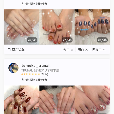
1
2
3
4
5
橋本駅
から徒歩5分
Star
Stars
Stars
Stars
Stars
¥6,540
¥7,540
¥7,540
空き状況
今日
×
明日
×
明後日
△
tomoka_trunail
TRUNAIL&EYEアリオ橋本店
4.8
(
74
件)
1
2
3
4
5
橋本駅
から徒歩5分
Star
Stars
Stars
Stars
Stars