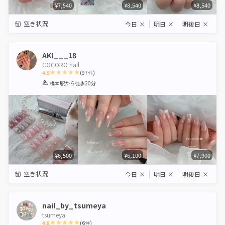
¥7,540
¥8,540
¥8,540
空き状況
今日
×
明日
×
明後日
×
AKI___18
COCORO nail
4.9
(
97
件)
1
2
3
4
5
橋本駅
から徒歩20分
Star
Stars
Stars
Stars
Stars
¥6,500
¥6,100
¥7,900
空き状況
今日
×
明日
×
明後日
×
nail_by_tsumeya
tsumeya
4.8
(
6
件)