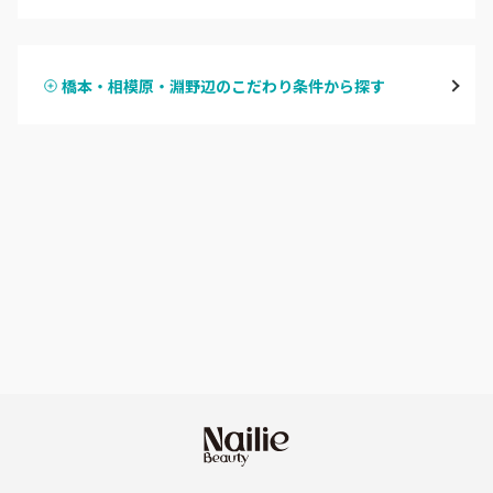
ハンドジェル
鶴見
橋本・相模原・淵野辺のこだわり条件から探す
ハンドスカルプ
パラジェル
溝の口・武蔵溝ノ口・高津
ハンドケアカラー
フィルイン
たまプラーザ・あざみ野
フット
持ち込み OK
本厚木・海老名・伊勢原
オフのみ
やり放題 あり
港北・都筑・青葉台
初回オフ 無料
横須賀・鎌倉・逗子