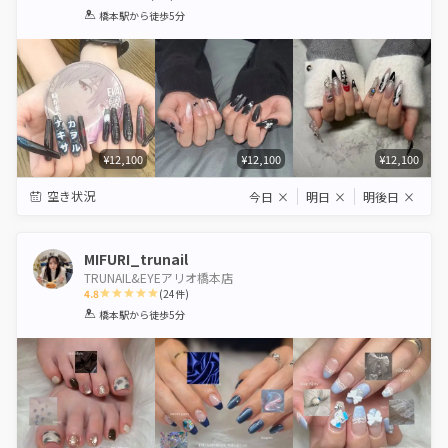
1
2
3
4
5
橋本駅
から徒歩5分
Star
Stars
Stars
Stars
Stars
¥12,100
¥12,100
¥12,100
空き状況
今日
×
明日
×
明後日
×
MIFURI_trunail
TRUNAIL&EYEアリオ橋本店
4.8
(
24
件)
1
2
3
4
5
橋本駅
から徒歩5分
Star
Stars
Stars
Stars
Stars