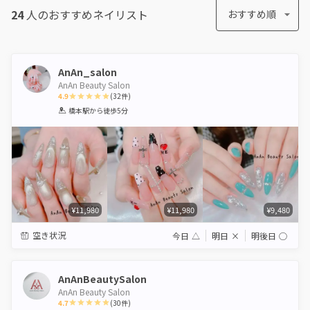
24
人のおすすめ
ネイリスト
おすすめ順
AnAn_salon
AnAn Beauty Salon
4.9
(
32
件)
1
2
3
4
5
橋本駅
から徒歩5分
Star
Stars
Stars
Stars
Stars
¥11,980
¥11,980
¥9,480
空き状況
今日
△
明日
×
明後日
◯
AnAnBeautySalon
AnAn Beauty Salon
4.7
(
30
件)