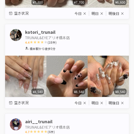
¥7,700
¥7,700
¥6,600
空き状況
今日
×
明日
×
明後日
×
kotori_trunail
TRUNAIL&EYEアリオ橋本店
4.4
(
18
件)
1
2
3
4
5
橋本駅
から徒歩5分
Star
Stars
Stars
Stars
Stars
¥8,540
¥8,540
¥8,540
空き状況
今日
×
明日
×
明後日
×
airi__trunail
TRUNAIL&EYEアリオ橋本店
4.7
(
6
件)