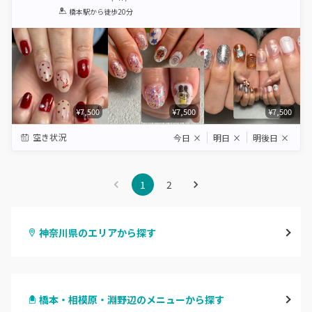
1
2
3
4
5
橋本駅
から徒歩20分
Star
Stars
Stars
Stars
Stars
¥7,500
¥7,500
¥7,500
空き状況
今日
×
明日
×
明後日
×
1
2
神奈川県のエリアから探す
横浜
橋本・相模原・淵野辺のメニューから探す
川崎