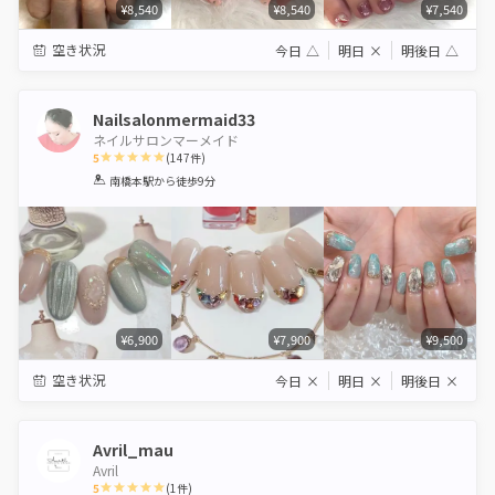
¥8,540
¥8,540
¥7,540
空き状況
今日
△
明日
×
明後日
△
Nailsalonmermaid33
ネイルサロンマーメイド
5
(
147
件)
1
2
3
4
5
南橋本駅
から徒歩9分
Star
Stars
Stars
Stars
Stars
¥6,900
¥7,900
¥9,500
空き状況
今日
×
明日
×
明後日
×
Avril_mau
Avril
5
(
1
件)