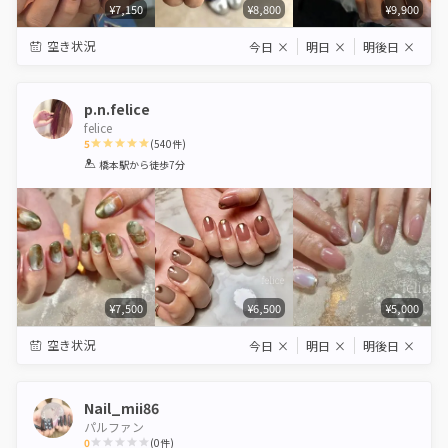
¥7,150
¥8,800
¥9,900
空き状況
今日
×
明日
×
明後日
×
p.n.felice
felice
5
(
540
件)
1
2
3
4
5
橋本駅
から徒歩7分
Star
Stars
Stars
Stars
Stars
¥7,500
¥6,500
¥5,000
空き状況
今日
×
明日
×
明後日
×
Nail_mii86
パルファン
0
(
0
件)