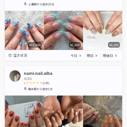
1
2
3
4
5
上溝駅
から徒歩20分
Star
Stars
Stars
Stars
Stars
¥12,000
¥5,800
¥6,000
空き状況
今日
×
明日
×
明後日
×
nami.nail.alba
ALBA
5
(
1
件)
1
2
3
4
5
橋本駅
から徒歩1分
Star
Stars
Stars
Stars
Stars