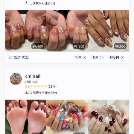
1
2
3
4
5
上溝駅
から徒歩5分
Star
Stars
Stars
Stars
Stars
¥7,700
¥7,700
¥6,600
空き状況
今日
×
明日
◯
明後日
×
chiinail
chii nail
4.8
(
28
件)
1
2
3
4
5
矢部駅
から徒歩25分
Star
Stars
Stars
Stars
Stars