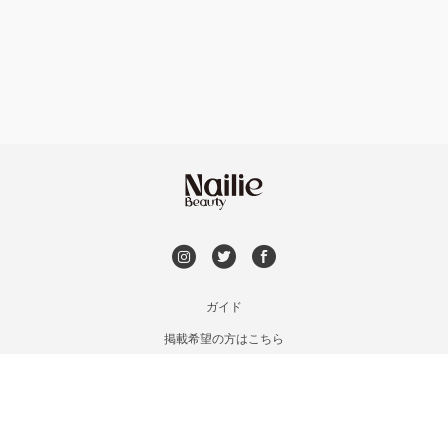
フット
持ち込み OK
本厚木・海老名・伊勢原
オフのみ
やり放題 あり
港北・都筑・青葉台
初回オフ 無料
横須賀・鎌倉・逗子
DVD観賞
桜木町・みなとみらい・関内
メンズOK
ガイド
橋本・相模原・淵野辺
掲載希望の方はこちら
出張OK
利用規約
大船・戸塚・保土ヶ谷
お問い合わせ
子連れOK
特定商取引法に基づく表記
藤沢・湘南台・江ノ島