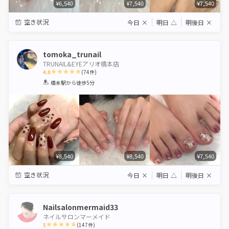
¥6,540
¥7,540
¥7,540
空き状況
今日
×
明日
△
明後日
×
tomoka_trunail
TRUNAIL&EYEアリオ橋本店
4.8
(
74
件)
1
2
3
4
5
橋本駅
から徒歩5分
Star
Stars
Stars
Stars
Stars
¥8,540
¥8,540
¥7,540
空き状況
今日
×
明日
△
明後日
×
Nailsalonmermaid33
ネイルサロンマーメイド
5
(
147
件)