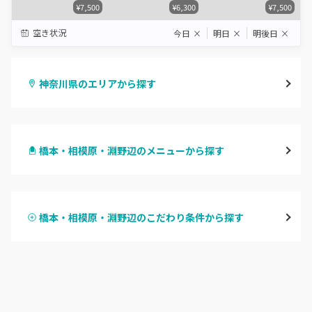
¥7,500
¥6,300
¥7,500
空き状況
今日
×
明日
×
明後日
×
神奈川県のエリアから探す
横浜
橋本・相模原・淵野辺のメニューから探す
川崎
ハンドジェル
鶴見
橋本・相模原・淵野辺のこだわり条件から探す
ハンドスカルプ
パラジェル
溝の口・武蔵溝ノ口・高津
ハンドケアカラー
フィルイン
たまプラーザ・あざみ野