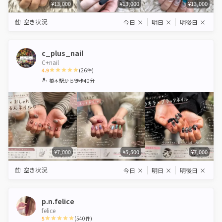
¥13,000
¥13,000
¥13,000
空き状況
今日
×
明日
×
明後日
×
c_plus_nail
C+nail
4.9
(
26
件)
1
2
3
4
5
橋本駅
から徒歩40分
Star
Stars
Stars
Stars
Stars
¥7,000
¥5,500
¥7,000
空き状況
今日
×
明日
×
明後日
×
p.n.felice
felice
5
(
540
件)