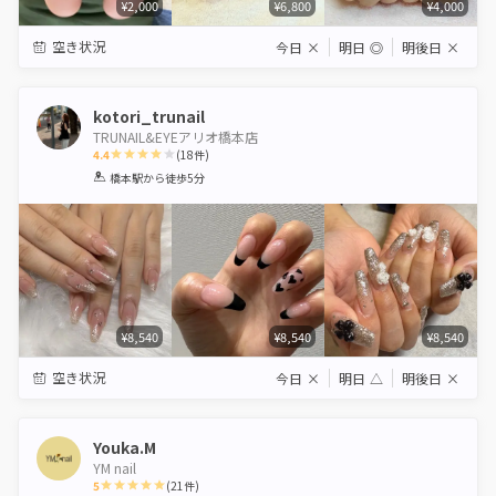
¥2,000
¥6,800
¥4,000
空き状況
今日
×
明日
◎
明後日
×
kotori_trunail
TRUNAIL&EYEアリオ橋本店
4.4
(
18
件)
1
2
3
4
5
橋本駅
から徒歩5分
Star
Stars
Stars
Stars
Stars
¥8,540
¥8,540
¥8,540
空き状況
今日
×
明日
△
明後日
×
Youka.M
YM nail
5
(
21
件)