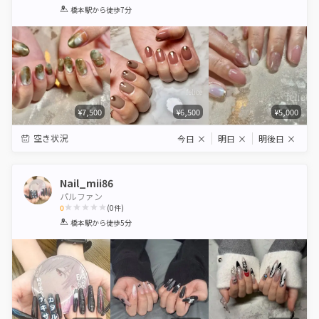
1
2
3
4
5
橋本駅
から徒歩7分
Star
Stars
Stars
Stars
Stars
¥7,500
¥6,500
¥5,000
空き状況
今日
×
明日
×
明後日
×
Nail_mii86
パルファン
0
(
0
件)
1
2
3
4
5
橋本駅
から徒歩5分
Star
Stars
Stars
Stars
Stars