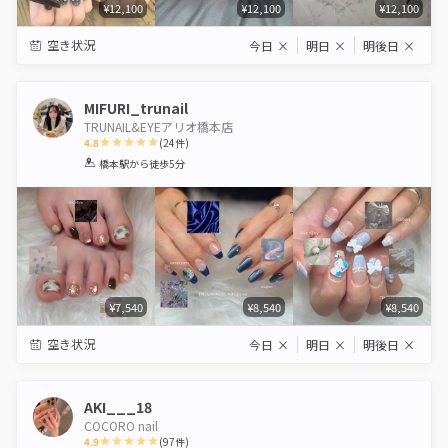
¥12,100
¥12,100
¥12,100
空き状況
今日
×
明日
×
明後日
×
MIFURI_trunail
TRUNAIL&EYEアリオ橋本店
4.8
(
24
件)
1
2
3
4
5
橋本駅
から徒歩5分
Star
Stars
Stars
Stars
Stars
¥7,540
¥8,540
¥8,540
空き状況
今日
×
明日
×
明後日
×
AKI___18
COCORO nail
4.9
(
97
件)