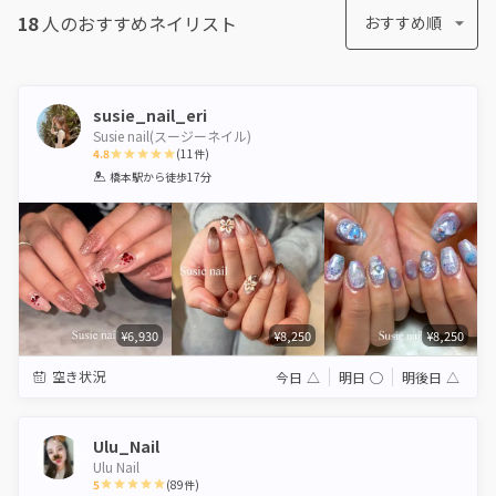
18
人のおすすめ
ネイリスト
おすすめ順
susie_nail_eri
Susie nail(スージーネイル)
4.8
(
11
件)
1
2
3
4
5
橋本駅
から徒歩17分
Star
Stars
Stars
Stars
Stars
¥6,930
¥8,250
¥8,250
空き状況
今日
△
明日
◯
明後日
△
Ulu_Nail
Ulu Nail
5
(
89
件)