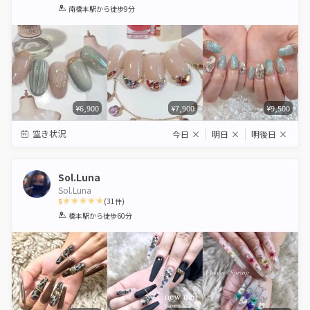
1
2
3
4
5
南橋本駅
から徒歩9分
Star
Stars
Stars
Stars
Stars
¥6,900
¥7,900
¥9,500
空き状況
今日
×
明日
×
明後日
×
Sol.Luna
Sol.Luna
5
(
31
件)
1
2
3
4
5
橋本駅
から徒歩60分
Star
Stars
Stars
Stars
Stars