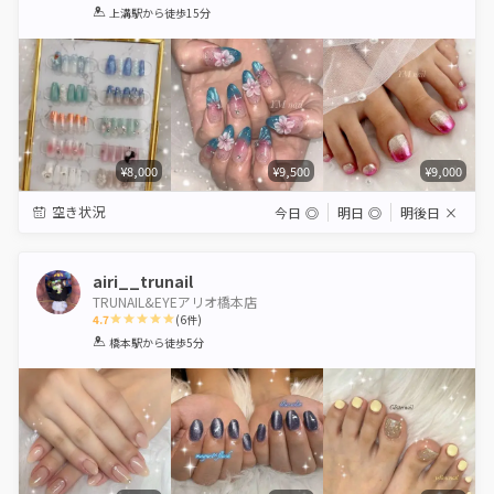
1
2
3
4
5
上溝駅
から徒歩15分
Star
Stars
Stars
Stars
Stars
¥8,000
¥9,500
¥9,000
空き状況
今日
◎
明日
◎
明後日
×
airi__trunail
TRUNAIL&EYEアリオ橋本店
4.7
(
6
件)
1
2
3
4
5
橋本駅
から徒歩5分
Star
Stars
Stars
Stars
Stars