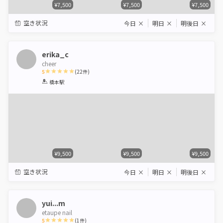
¥7,500
¥7,500
¥7,500
空き状況
今日
×
明日
×
明後日
×
erika_c
cheer
5
(
22
件)
1
2
3
4
5
橋本駅
Star
Stars
Stars
Stars
Stars
¥9,500
¥9,500
¥9,500
空き状況
今日
×
明日
×
明後日
×
yui...m
etaupe nail
5
(
1
件)