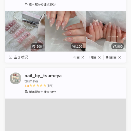
1
2
3
4
5
橋本駅
から徒歩20分
Star
Stars
Stars
Stars
Stars
¥6,500
¥6,100
¥7,900
空き状況
今日
×
明日
×
明後日
×
nail_by_tsumeya
tsumeya
4.8
(
6
件)
1
2
3
4
5
橋本駅
から徒歩20分
Star
Stars
Stars
Stars
Stars