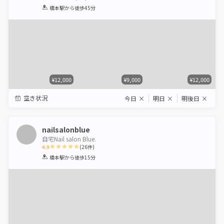
1
2
3
4
5
橋本駅
から徒歩45分
Star
Stars
Stars
Stars
Stars
¥12,000
¥9,000
¥12,000
空き状況
今日
×
明日
×
明後日
×
nailsalonblue
自宅Nail salon Blue.
4.9
(
26
件)
1
2
3
4
5
橋本駅
から徒歩15分
Star
Stars
Stars
Stars
Stars