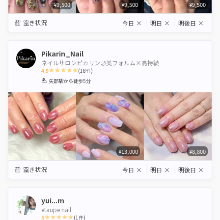
¥9,500
¥9,500
¥9,500
空き状況
今日
×
明日
×
明後日
×
Pikarin_Nail
ネイルサロンピカリン🌙美フォルム×高持続
4.9
(
18
件)
1
2
3
4
5
矢部駅
から徒歩5分
Star
Stars
Stars
Stars
Stars
¥13,000
¥8,800
空き状況
今日
×
明日
×
明後日
×
yui...m
etaupe nail
5
(
1
件)