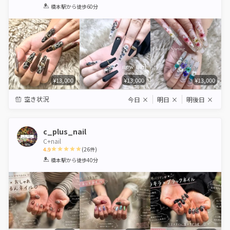
1
2
3
4
5
橋本駅
から徒歩60分
Star
Stars
Stars
Stars
Stars
¥13,000
¥13,000
¥13,000
空き状況
今日
×
明日
×
明後日
×
c_plus_nail
C+nail
4.9
(
26
件)
1
2
3
4
5
橋本駅
から徒歩40分
Star
Stars
Stars
Stars
Stars