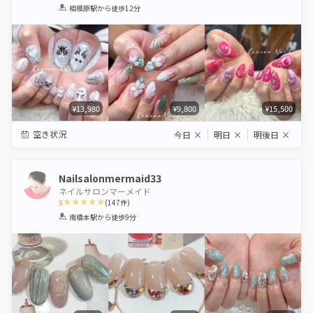
1
2
3
4
5
相模原駅
から徒歩12分
Star
Stars
Stars
Stars
Stars
¥13,980
¥9,800
¥15,500
空き状況
今日
×
明日
×
明後日
×
Nailsalonmermaid33
ネイルサロンマーメイド
5
(
147
件)
1
2
3
4
5
南橋本駅
から徒歩9分
Star
Stars
Stars
Stars
Stars