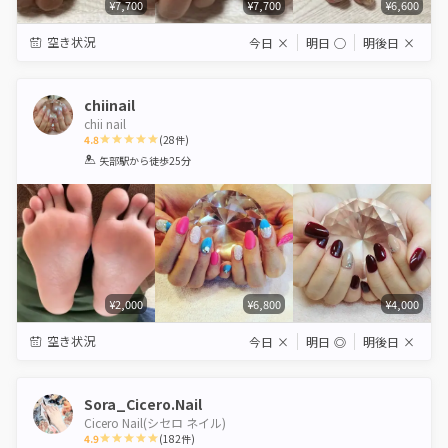
¥7,700
¥7,700
¥6,600
空き状況
今日
×
明日
◯
明後日
×
chiinail
chii nail
4.8
(
28
件)
1
2
3
4
5
矢部駅
から徒歩25分
Star
Stars
Stars
Stars
Stars
¥2,000
¥6,800
¥4,000
空き状況
今日
×
明日
◎
明後日
×
Sora_Cicero.Nail
Cicero Nail(シセロ ネイル)
4.9
(
182
件)