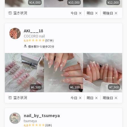
¥14,000
¥10,000
¥12,000
空き状況
今日
×
明日
×
明後日
×
AKI___18
COCORO nail
4.9
(
97
件)
1
2
3
4
5
橋本駅
から徒歩20分
Star
Stars
Stars
Stars
Stars
¥6,500
¥6,100
¥7,900
空き状況
今日
×
明日
×
明後日
×
nail_by_tsumeya
tsumeya
4.8
(
6
件)