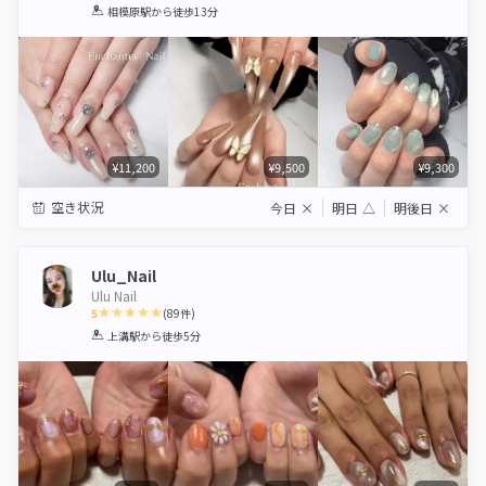
1
2
3
4
5
相模原駅
から徒歩13分
Star
Stars
Stars
Stars
Stars
¥11,200
¥9,500
¥9,300
空き状況
今日
×
明日
△
明後日
×
Ulu_Nail
Ulu Nail
5
(
89
件)
1
2
3
4
5
上溝駅
から徒歩5分
Star
Stars
Stars
Stars
Stars