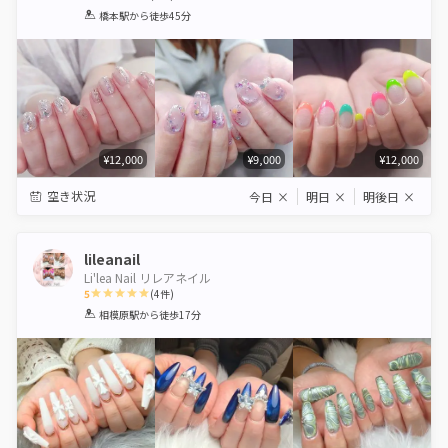
1
2
3
4
5
橋本駅
から徒歩45分
Star
Stars
Stars
Stars
Stars
¥12,000
¥9,000
¥12,000
空き状況
今日
×
明日
×
明後日
×
lileanail
Li'lea Nail リレアネイル
5
(
4
件)
1
2
3
4
5
相模原駅
から徒歩17分
Star
Stars
Stars
Stars
Stars