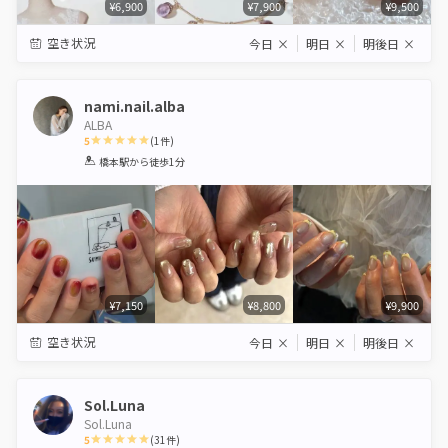
¥6,900
¥7,900
¥9,500
空き状況
今日
×
明日
×
明後日
×
nami.nail.alba
ALBA
5
(
1
件)
1
2
3
4
5
橋本駅
から徒歩1分
Star
Stars
Stars
Stars
Stars
¥7,150
¥8,800
¥9,900
空き状況
今日
×
明日
×
明後日
×
Sol.Luna
Sol.Luna
5
(
31
件)