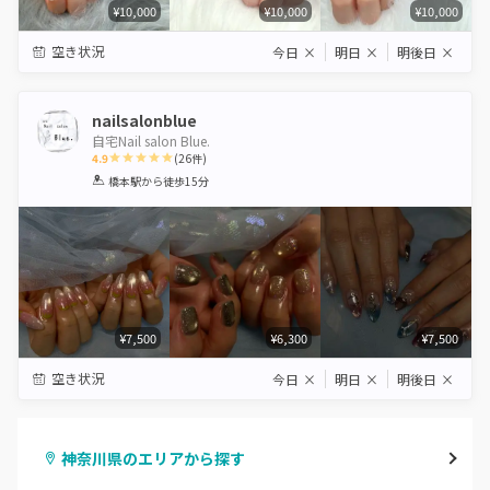
¥10,000
¥10,000
¥10,000
空き状況
今日
×
明日
×
明後日
×
nailsalonblue
自宅Nail salon Blue.
4.9
(
26
件)
1
2
3
4
5
橋本駅
から徒歩15分
Star
Stars
Stars
Stars
Stars
¥7,500
¥6,300
¥7,500
空き状況
今日
×
明日
×
明後日
×
神奈川県のエリアから探す