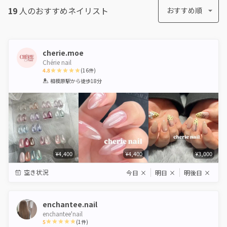
19
人のおすすめ
ネイリスト
おすすめ順
cherie.moe
Chérie nail
4.8
(
16
件)
1
2
3
4
5
相模原駅
から徒歩18分
Star
Stars
Stars
Stars
Stars
¥4,400
¥4,400
¥3,000
空き状況
今日
×
明日
×
明後日
×
enchantee.nail
enchantee'nail
5
(
1
件)