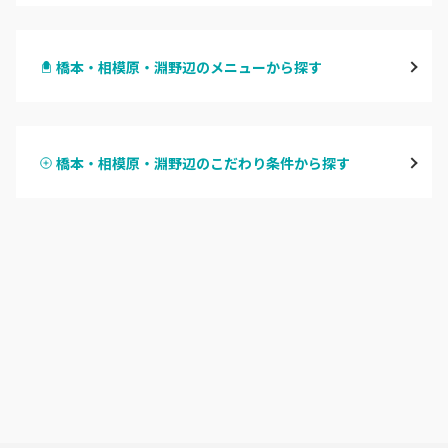
横浜
橋本・相模原・淵野辺のメニューから探す
川崎
ハンドジェル
鶴見
橋本・相模原・淵野辺のこだわり条件から探す
ハンドスカルプ
パラジェル
溝の口・武蔵溝ノ口・高津
ハンドケアカラー
フィルイン
たまプラーザ・あざみ野
フット
持ち込み OK
本厚木・海老名・伊勢原
オフのみ
やり放題 あり
港北・都筑・青葉台