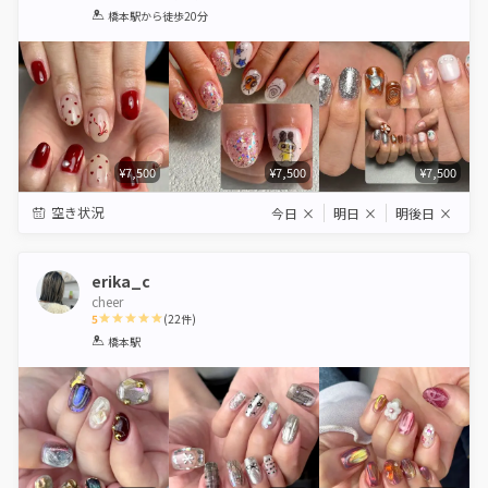
1
2
3
4
5
橋本駅
から徒歩20分
Star
Stars
Stars
Stars
Stars
¥7,500
¥7,500
¥7,500
空き状況
今日
×
明日
×
明後日
×
erika_c
cheer
5
(
22
件)
1
2
3
4
5
橋本駅
Star
Stars
Stars
Stars
Stars