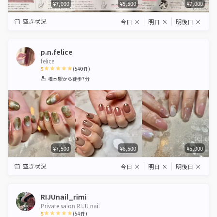
¥7,000
¥5,500
¥7,000
空き状況
今日
×
明日
×
明後日
×
p.n.felice
felice
5
(
540
件)
1
2
3
4
5
橋本駅
から徒歩7分
Star
Stars
Stars
Stars
Stars
¥7,500
¥6,500
¥5,000
空き状況
今日
×
明日
×
明後日
×
RIJUnail_rimi
Private salon RIJU nail
5
(
54
件)