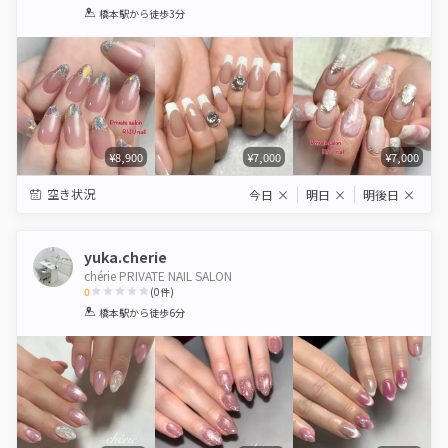
1
2
3
4
5
橋本駅
から徒歩3分
Star
Stars
Stars
Stars
Stars
¥8,900
¥7,000
¥7,000
空き状況
今日
×
明日
×
明後日
×
yuka.cherie
chérie PRIVATE NAIL SALON
0
(
0
件)
1
2
3
4
5
橋本駅
から徒歩6分
Star
Stars
Stars
Stars
Stars