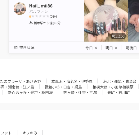
Nail_mii86
パルファン
0
(
0
件)
1
2
3
4
5
橋本駅
から徒歩5分
Star
Stars
Stars
Stars
Stars
¥12,100
空き状況
今日
×
明日
×
明後日
たまプラーザ・あざみ野
本厚木・海老名・伊勢原
港北・都筑・青葉台
藤沢・湘南台・江ノ島
武蔵小杉・日吉・綱島
相模大野・小田急相模原
新百合ヶ丘・登戸・稲田堤
茅ヶ崎・辻堂・平塚
元町・石川町
フット
オフのみ