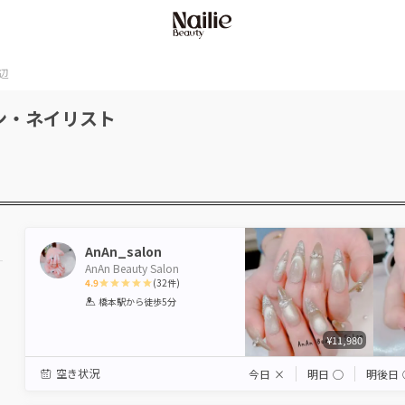
辺
ン・ネイリスト
AnAn_salon
AnAn Beauty Salon
4.9
(
32
件)
1
2
3
4
5
橋本駅
から徒歩5分
Star
Stars
Stars
Stars
Stars
¥11,980
空き状況
今日
×
明日
◯
明後日