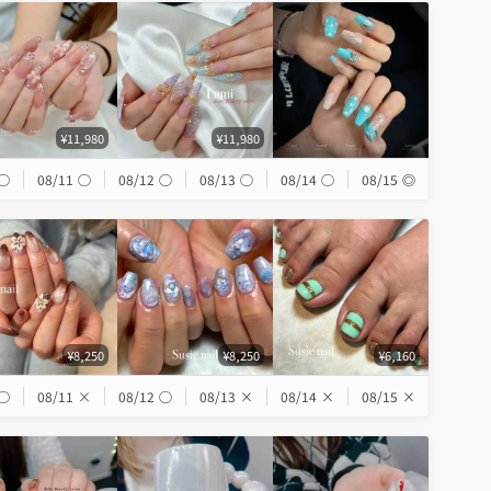
¥11,980
¥11,980
◯
08/11
◯
08/12
◯
08/13
◯
08/14
◯
08/15
◎
¥8,250
¥8,250
¥6,160
◯
08/11
×
08/12
◯
08/13
×
08/14
×
08/15
×