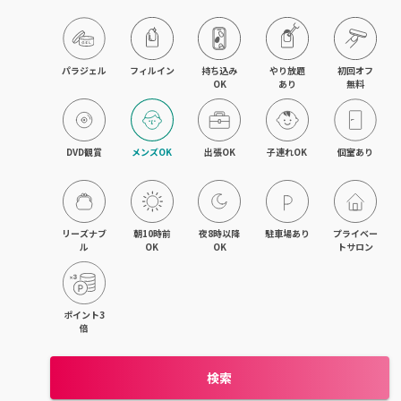
藤沢・湘南台・江ノ島
武蔵小杉・日吉・綱島
パラジェル
フィルイン
持ち込み

やり放題

初回オフ

OK
あり
無料
相模大野・小田急相模原
東林間・中央林間・南林間
DVD観賞
メンズOK
出張OK
子連れOK
個室あり
大和・さがみ野・二俣川
上大岡・金沢文庫・港南台
リーズナブ
朝10時前
夜8時以降
駐車場あり
プライベー
ル
OK
OK
トサロン
新横浜・菊名・東神奈川
新百合ヶ丘・登戸・稲田堤
ポイント3
倍
茅ヶ崎・辻堂・平塚
検索
元町・石川町