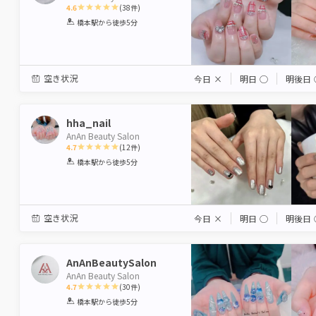
4.6
(
38
件)
1
2
3
4
5
橋本駅
から徒歩5分
Star
Stars
Stars
Stars
Stars
空き状況
今日
×
明日
◯
明後日
hha_nail
AnAn Beauty Salon
4.7
(
12
件)
1
2
3
4
5
橋本駅
から徒歩5分
Star
Stars
Stars
Stars
Stars
空き状況
今日
×
明日
◯
明後日
AnAnBeautySalon
AnAn Beauty Salon
4.7
(
30
件)
1
2
3
4
5
橋本駅
から徒歩5分
Star
Stars
Stars
Stars
Stars