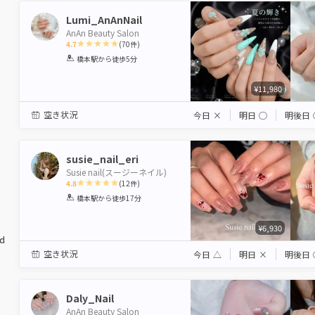
Lumi_AnAnNail
AnAn Beauty Salon
4.7
(
70
件)
1
2
3
4
5
橋本駅
から徒歩5分
Star
Stars
Stars
Stars
Stars
¥11,980
空き状況
今日
×
明日
◯
明後日
susie_nail_eri
Susie nail(スージーネイル)
4.8
(
12
件)
1
2
3
4
5
橋本駅
から徒歩17分
Star
Stars
Stars
Stars
Stars
¥6,930
ed
空き状況
今日
△
明日
×
明後日
Daly_Nail
AnAn Beauty Salon