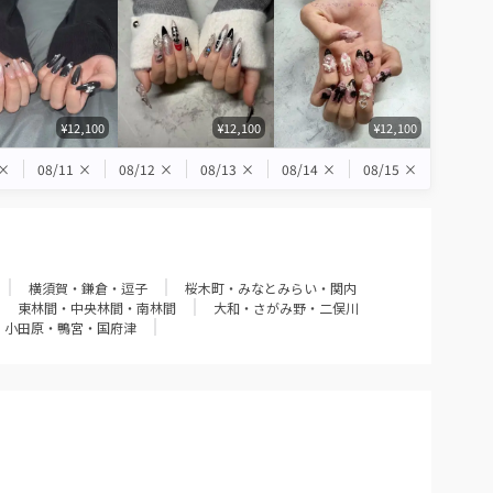
¥12,100
¥12,100
¥12,100
×
08/11
×
08/12
×
08/13
×
08/14
×
08/15
×
横須賀・鎌倉・逗子
桜木町・みなとみらい・関内
東林間・中央林間・南林間
大和・さがみ野・二俣川
小田原・鴨宮・国府津