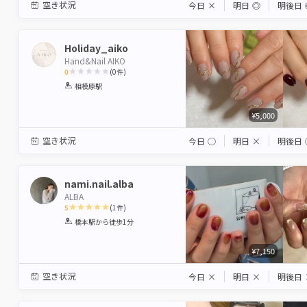
空き状況
今日
×
明日
◎
明後日
Holiday_aiko
Hand&Nail AIKO
0
(
0
件)
1
2
3
4
5
相模原駅
Star
Stars
Stars
Stars
Stars
¥5,000
空き状況
今日
◯
明日
×
明後日
nami.nail.alba
ALBA
5
(
1
件)
1
2
3
4
5
橋本駅
から徒歩1分
Star
Stars
Stars
Stars
Stars
¥7,150
空き状況
今日
×
明日
×
明後日