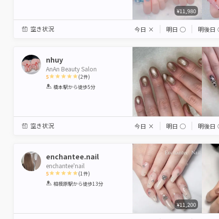
¥11,980
空き状況
今日
×
明日
◯
明後日
nhuy
AnAn Beauty Salon
5
(
2
件)
1
2
3
4
5
橋本駅
から徒歩5分
Star
Stars
Stars
Stars
Stars
空き状況
今日
×
明日
◯
明後日
enchantee.nail
enchantee'nail
5
(
1
件)
1
2
3
4
5
相模原駅
から徒歩13分
Star
Stars
Stars
Stars
Stars
¥11,200