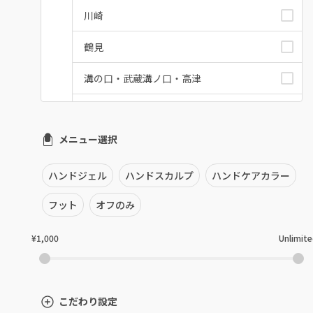
川崎
鶴見
溝の口・武蔵溝ノ口・高津
たまプラーザ・あざみ野
メニュー選択
本厚木・海老名・伊勢原
港北・都筑・青葉台
ハンドジェル
ハンドスカルプ
ハンドケアカラー
横須賀・鎌倉・逗子
フット
オフのみ
桜木町・みなとみらい・関内
¥1,000
Unlimit
橋本・相模原・淵野辺
大船・戸塚・保土ヶ谷
こだわり設定