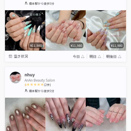
1
2
3
4
5
橋本駅
から徒歩5分
Star
Stars
Stars
Stars
Stars
¥11,980
¥11,980
¥11,980
空き状況
今日
△
明日
△
明後日
△
nhuy
AnAn Beauty Salon
5
(
2
件)
1
2
3
4
5
橋本駅
から徒歩5分
Star
Stars
Stars
Stars
Stars