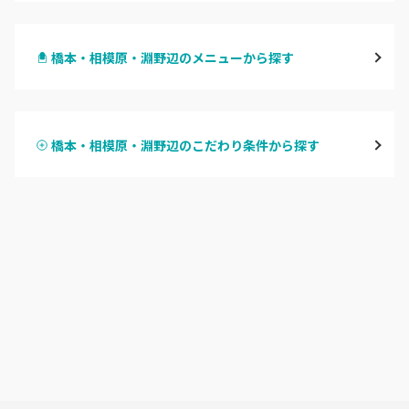
横浜
橋本・相模原・淵野辺のメニューから探す
川崎
ハンドジェル
鶴見
橋本・相模原・淵野辺のこだわり条件から探す
ハンドスカルプ
パラジェル
溝の口・武蔵溝ノ口・高津
ハンドケアカラー
フィルイン
たまプラーザ・あざみ野
フット
持ち込み OK
本厚木・海老名・伊勢原
オフのみ
やり放題 あり
港北・都筑・青葉台