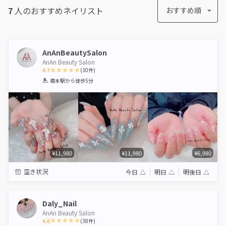
7
人のおすすめ
ネイリスト
おすすめ順
AnAnBeautySalon
AnAn Beauty Salon
4.7
(
30
件)
1
2
3
4
5
橋本駅
から徒歩5分
Star
Stars
Stars
Stars
Stars
¥11,980
¥11,980
¥6,980
空き状況
今日
△
明日
△
明後日
△
Daly_Nail
AnAn Beauty Salon
4.6
(
38
件)