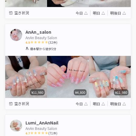
空き状況
今日
△
明日
△
明後日
△
AnAn_salon
AnAn Beauty Salon
4.9
(
32
件)
1
2
3
4
5
橋本駅
から徒歩5分
Star
Stars
Stars
Stars
Stars
¥11,980
¥4,800
¥11,980
空き状況
今日
△
明日
△
明後日
△
Lumi_AnAnNail
AnAn Beauty Salon
4.7
(
71
件)