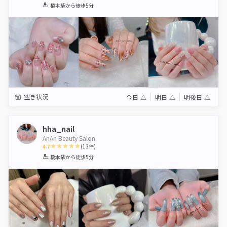
1
2
3
4
5
橋本駅
から徒歩5分
Star
Stars
Stars
Stars
Stars
空き状況
今日
△
明日
△
明後日
△
hha_nail
AnAn Beauty Salon
4.7
(
13
件)
1
2
3
4
5
橋本駅
から徒歩5分
Star
Stars
Stars
Stars
Stars