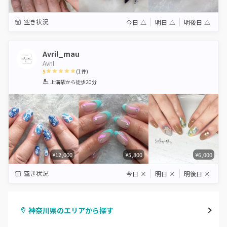
空き状況
今日
△
明日
△
明後日
△
Avril_mau
Avril
5
(
1
件)
1
2
3
4
5
上溝駅
から徒歩20分
Star
Stars
Stars
Stars
Stars
¥12,000
¥5,800
¥6,000
空き状況
今日
×
明日
×
明後日
×
神奈川県のエリアから探す