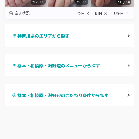
¥12,000
¥9,000
¥12,000
空き状況
今日
×
明日
×
明後日
×
神奈川県のエリアから探す
横浜
橋本・相模原・淵野辺のメニューから探す
川崎
ハンドジェル
鶴見
橋本・相模原・淵野辺のこだわり条件から探す
ハンドスカルプ
パラジェル
溝の口・武蔵溝ノ口・高津
ハンドケアカラー
フィルイン
たまプラーザ・あざみ野