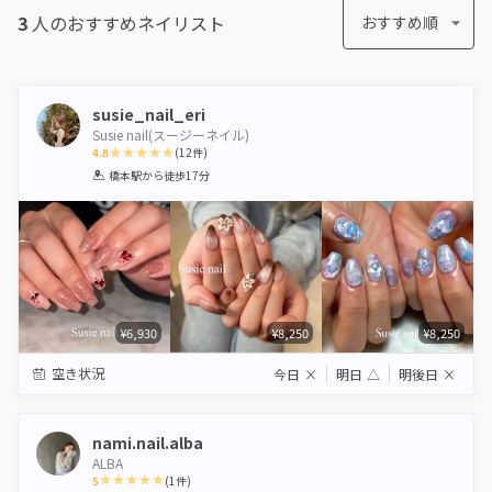
3
人のおすすめ
ネイリスト
おすすめ順
susie_nail_eri
Susie nail(スージーネイル)
4.8
(
12
件)
1
2
3
4
5
橋本駅
から徒歩17分
Star
Stars
Stars
Stars
Stars
¥6,930
¥8,250
¥8,250
空き状況
今日
×
明日
△
明後日
×
nami.nail.alba
ALBA
5
(
1
件)