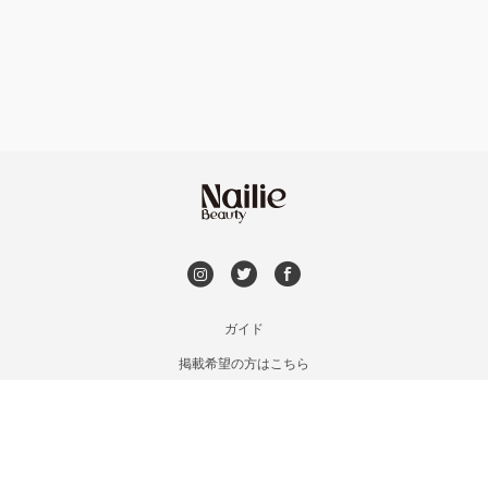
フット
持ち込み OK
本厚木・海老名・伊勢原
オフのみ
やり放題 あり
港北・都筑・青葉台
初回オフ 無料
横須賀・鎌倉・逗子
DVD観賞
桜木町・みなとみらい・関内
メンズOK
ガイド
橋本・相模原・淵野辺
掲載希望の方はこちら
出張OK
利用規約
大船・戸塚・保土ヶ谷
お問い合わせ
子連れOK
特定商取引法に基づく表記
藤沢・湘南台・江ノ島