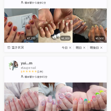
1
2
3
4
5
橋本駅
から徒歩1分
Star
Stars
Stars
Stars
Stars
¥7,150
¥8,800
¥9,900
空き状況
今日
×
明日
×
明後日
×
yui...m
etaupe nail
5
(
1
件)
1
2
3
4
5
橋本駅
から徒歩45分
Star
Stars
Stars
Stars
Stars