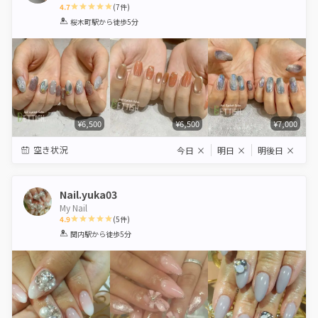
4.7
(
7
件)
1
2
3
4
5
桜木町駅
から徒歩5分
Star
Stars
Stars
Stars
Stars
¥6,500
¥6,500
¥7,000
空き状況
今日
×
明日
×
明後日
×
Nail.yuka03
My Nail
4.9
(
5
件)
1
2
3
4
5
関内駅
から徒歩5分
Star
Stars
Stars
Stars
Stars