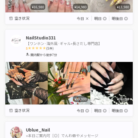
¥16,980
¥14,980
¥13,980
空き状況
今日
×
明日
◎
明後日
◎
NailStudio331
【ワンホン·海外風·ギャル•長さだし専門店】
5
(
5
件)
1
2
3
4
5
関内駅
から徒歩7分
Star
Stars
Stars
Stars
Stars
¥99,999
¥99,999
空き状況
今日
◎
明日
◎
明後日
◎
Ublue_Nail
⭐︎本日ご案内可［◎］でんわ☎︎やメッセージ