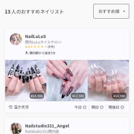
13
人のおすすめ
ネイリスト
おすすめ順
NailLuLuS
関内LuLuネイルサロン
4.3
(
4
件)
1
2
3
4
5
関内駅
から徒歩5分
Star
Stars
Stars
Stars
Stars
¥14,980
¥12,980
¥14,980
空き状況
今日
◎
明日
◎
明後日
◎
Nailstudio331_Angel
Nailstudio331関内店