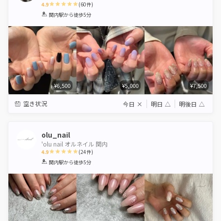
4.9
(
60
件)
1
2
3
4
5
関内駅
から徒歩5分
Star
Stars
Stars
Stars
Stars
¥6,500
¥5,000
¥7,500
空き状況
今日
×
明日
△
明後日
△
olu_nail
'olu nail オルネイル 関内
4.9
(
24
件)
1
2
3
4
5
関内駅
から徒歩5分
Star
Stars
Stars
Stars
Stars