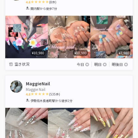
4.6
(
8
件)
1
2
3
4
5
関内駅
から徒歩7分
Star
Stars
Stars
Stars
Stars
¥10,980
¥10,980
¥7,980
空き状況
今日
◎
明日
◎
明後日
◎
MaggieNail
Maggie Nail
4.8
(
535
件)
1
2
3
4
5
伊勢佐木長者町駅
から徒歩1分
Star
Stars
Stars
Stars
Stars