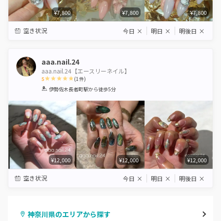
¥7,800
¥7,800
¥7,800
空き状況
今日
×
明日
×
明後日
×
aaa.nail.24
aaa.nail.24【エースリーネイル】
5
(
1
件)
1
2
3
4
5
伊勢佐木長者町駅
から徒歩5分
Star
Stars
Stars
Stars
Stars
¥12,000
¥12,000
¥12,000
空き状況
今日
×
明日
×
明後日
×
神奈川県のエリアから探す