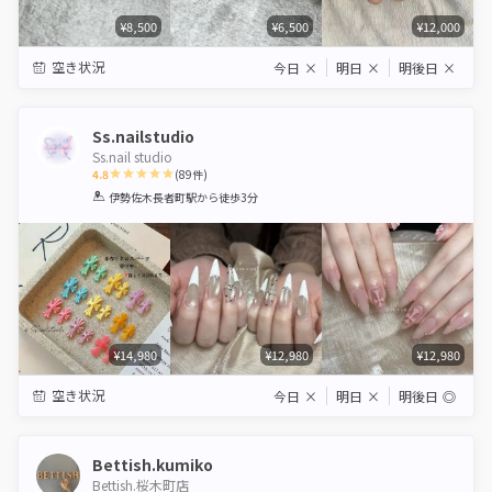
¥8,500
¥6,500
¥12,000
空き状況
今日
×
明日
×
明後日
×
Ss.nailstudio
Ss.nail studio
4.8
(
89
件)
1
2
3
4
5
伊勢佐木長者町駅
から徒歩3分
Star
Stars
Stars
Stars
Stars
¥14,980
¥12,980
¥12,980
空き状況
今日
×
明日
×
明後日
◎
Bettish.kumiko
Bettish.桜木町店