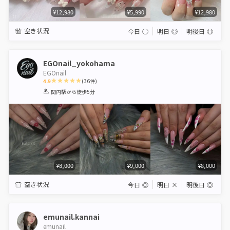
¥12,980
¥5,990
¥12,980
空き状況
今日
◯
明日
◎
明後日
◎
EGOnail_yokohama
EGOnail
4.9
(
36
件)
1
2
3
4
5
関内駅
から徒歩5分
Star
Stars
Stars
Stars
Stars
¥8,000
¥9,000
¥8,000
空き状況
今日
◎
明日
×
明後日
◎
emunail.kannai
emunail