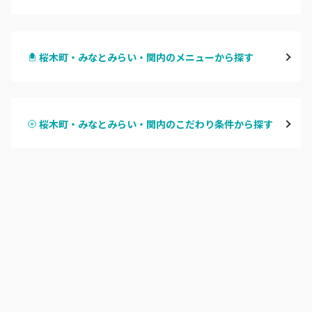
横浜
桜木町・みなとみらい・関内のメニューから探す
川崎
ハンドジェル
鶴見
桜木町・みなとみらい・関内のこだわり条件から探す
ハンドスカルプ
パラジェル
溝の口・武蔵溝ノ口・高津
ハンドケアカラー
フィルイン
たまプラーザ・あざみ野
フット
持ち込み OK
本厚木・海老名・伊勢原
オフのみ
やり放題 あり
港北・都筑・青葉台