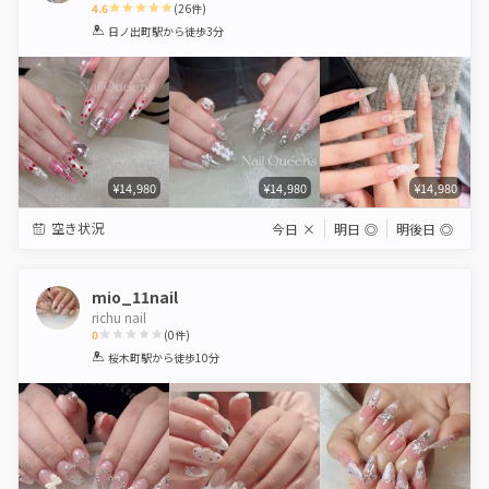
4.6
(
26
件)
1
2
3
4
5
日ノ出町駅
から徒歩3分
Star
Stars
Stars
Stars
Stars
¥14,980
¥14,980
¥14,980
空き状況
今日
×
明日
◎
明後日
◎
mio_11nail
richu nail
0
(
0
件)
1
2
3
4
5
桜木町駅
から徒歩10分
Star
Stars
Stars
Stars
Stars