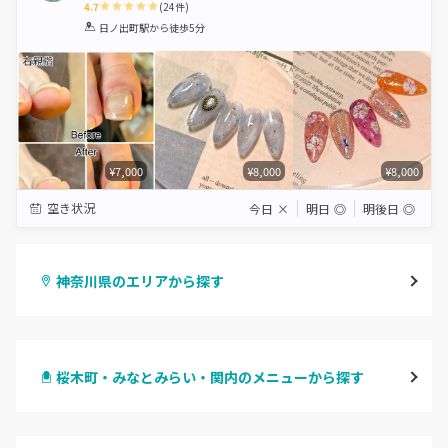
4.7
(
24
件)
1
2
3
4
5
日ノ出町駅
から徒歩5分
Star
Stars
Stars
Stars
Stars
¥7,000
¥8,000
¥8,000
空き状況
今日
×
明日
◎
明後日
◎
神奈川県のエリアから探す
横浜
桜木町・みなとみらい・関内のメニューから探す
川崎
ハンドジェル