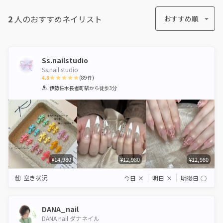
2
人のおすすめ
ネイリスト
おすすめ順
Ss.nailstudio
Ss.nail studio
4.8
(
89
件)
1
2
3
4
5
伊勢佐木長者町駅
から徒歩3分
Star
Stars
Stars
Stars
Stars
¥14,980
¥12,980
¥12,980
空き状況
今日
×
明日
×
明後日
◯
DANA_nail
DANA nail ダナネイル