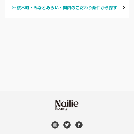
鶴見
桜木町・みなとみらい・関内のこだわり条件から探す
ハンドスカルプ
パラジェル
溝の口・武蔵溝ノ口・高津
ハンドケアカラー
フィルイン
たまプラーザ・あざみ野
フット
持ち込み OK
本厚木・海老名・伊勢原
オフのみ
やり放題 あり
港北・都筑・青葉台
初回オフ 無料
横須賀・鎌倉・逗子
DVD観賞
桜木町・みなとみらい・関内