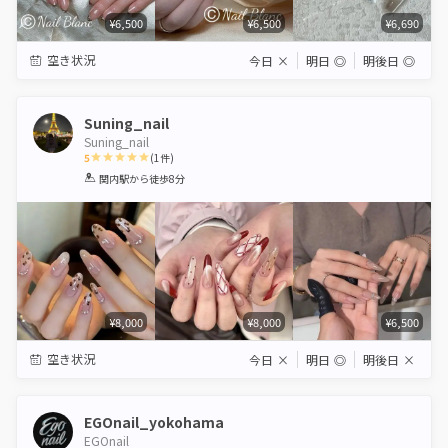
¥6,500
¥6,500
¥6,690
空き状況
今日
×
明日
◎
明後日
◎
Suning_nail
Suning_nail
5
(
1
件)
1
2
3
4
5
関内駅
から徒歩8分
Star
Stars
Stars
Stars
Stars
¥8,000
¥8,000
¥6,500
空き状況
今日
×
明日
◎
明後日
×
EGOnail_yokohama
EGOnail