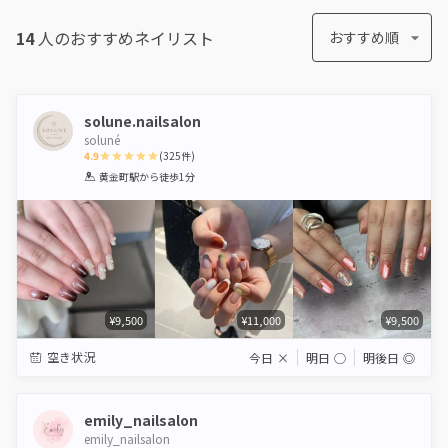
14
人のおすすめ
ネイリスト
おすすめ順
solune.nailsalon
soluné
4.9
(
325
件)
1
2
3
4
5
黄金町駅
から徒歩1分
Star
Stars
Stars
Stars
Stars
¥9,500
¥11,000
¥9,500
空き状況
今日
×
明日
◯
明後日
◎
emily_nailsalon
emily_nailsalon