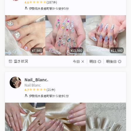
4.6
(
187
件)
1
2
3
4
5
伊勢佐木長者町駅
から徒歩5分
Star
Stars
Stars
Stars
Stars
¥7,980
¥13,980
¥11,980
空き状況
今日
×
明日
◎
明後日
◎
Nail_Blanc.
Nail Blanc
4.7
(
21
件)
1
2
3
4
5
伊勢佐木長者町駅
から徒歩1分
Star
Stars
Stars
Stars
Stars