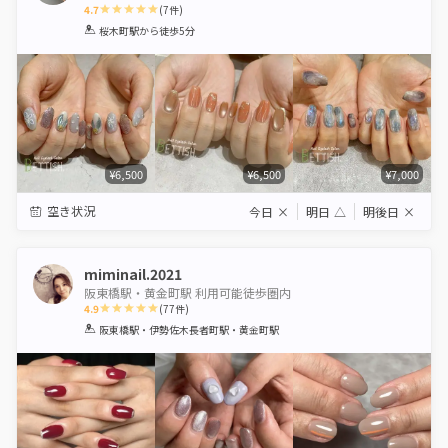
4.7
(
7
件)
1
2
3
4
5
桜木町駅
から徒歩5分
Star
Stars
Stars
Stars
Stars
¥6,500
¥6,500
¥7,000
空き状況
今日
×
明日
△
明後日
×
miminail.2021
阪東橋駅・黄金町駅 利用可能徒歩圏内
4.9
(
77
件)
1
2
3
4
5
阪東橋駅・伊勢佐木長者町駅・黄金町駅
Star
Stars
Stars
Stars
Stars