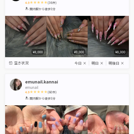
4.9
(
36
件)
1
2
3
4
5
関内駅
から徒歩5分
Star
Stars
Stars
Stars
Stars
¥8,000
¥9,000
¥8,000
空き状況
今日
×
明日
×
明後日
×
emunail.kannai
emunail
4.9
(
60
件)
1
2
3
4
5
関内駅
から徒歩5分
Star
Stars
Stars
Stars
Stars