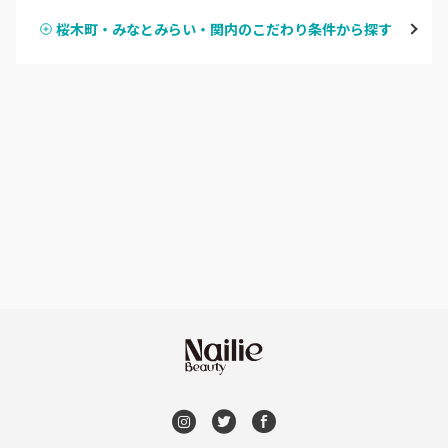
鶴見
桜木町・みなとみらい・関内のこだわり条件から探す
ハンドスカルプ
パラジェル
溝の口・武蔵溝ノ口・高津
ハンドケアカラー
フィルイン
たまプラーザ・あざみ野
フット
持ち込み OK
本厚木・海老名・伊勢原
オフのみ
やり放題 あり
港北・都筑・青葉台
初回オフ 無料
横須賀・鎌倉・逗子
DVD観賞
桜木町・みなとみらい・関内