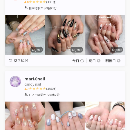
4.8
(
335
件)
1
2
3
4
5
桜木町駅
から徒歩3分
Star
Stars
Stars
Stars
Stars
¥8,780
¥8,780
¥8,080
空き状況
今日
◯
明日
◎
明後日
◎
mari.0nail
candy nail
4.7
(
386
件)
1
2
3
4
5
日ノ出町駅
から徒歩7分
Star
Stars
Stars
Stars
Stars