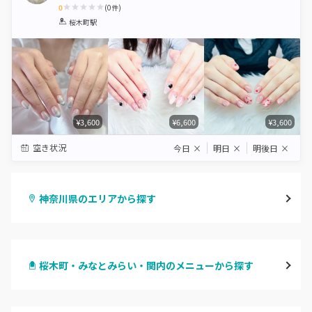
0
(
0
件)
1
2
3
4
5
桜木町駅
Star
Stars
Stars
Stars
Stars
¥3,600
¥6,600
¥3,600
空き状況
今日
×
明日
×
明後日
×
神奈川県のエリアから探す
横浜
桜木町・みなとみらい・関内のメニューから探す
川崎
ハンドジェル