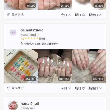
¥6,990
¥6,990
¥6,990
空き状況
今日
×
明日
◎
明後日
×
Ss.nailstudio
Ss.nail studio
4.8
(
90
件)
1
2
3
4
5
伊勢佐木長者町駅
から徒歩3分
Star
Stars
Stars
Stars
Stars
¥14,980
¥12,980
¥12,980
空き状況
今日
×
明日
◎
明後日
×
nana.0nail
Candy nail