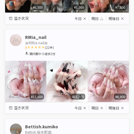
¥6,500
¥5,000
¥7,500
空き状況
今日
×
明日
△
明後日
×
RIRia_nail
🎀RlRia nail🎀
5
(
22
件)
1
2
3
4
5
関内駅
から徒歩2分
Star
Stars
Stars
Stars
Stars
¥11,800
¥11,800
¥8,800
空き状況
今日
×
明日
×
明後日
×
Bettish.kumiko
Bettish.桜木町店