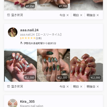
¥7,150
¥7,700
空き状況
今日
×
明日
×
明後日
×
aaa.nail.24
aaa.nail.24【エースリーネイル】
5
(
1
件)
1
2
3
4
5
伊勢佐木長者町駅
から徒歩5分
Star
Stars
Stars
Stars
Stars
¥12,000
¥12,000
¥12,000
空き状況
今日
×
明日
×
明後日
×
Kira_305
Kiwami nail salon