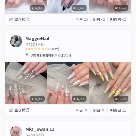
¥14,980
¥12,980
¥14,980
空き状況
今日
◎
明日
◎
明後日
◎
MaggieNail
Maggie Nail
4.8
(
534
件)
1
2
3
4
5
伊勢佐木長者町駅
から徒歩1分
Star
Stars
Stars
Stars
Stars
¥16,980
¥14,980
¥13,980
空き状況
今日
×
明日
×
明後日
△
MiO_Swan.11
Swan Nails