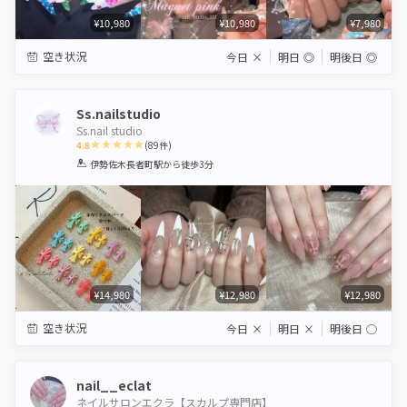
¥10,980
¥10,980
¥7,980
空き状況
今日
×
明日
◎
明後日
◎
Ss.nailstudio
Ss.nail studio
4.8
(
89
件)
1
2
3
4
5
伊勢佐木長者町駅
から徒歩3分
Star
Stars
Stars
Stars
Stars
¥14,980
¥12,980
¥12,980
空き状況
今日
×
明日
×
明後日
◯
nail__eclat
ネイルサロンエクラ【スカルプ専門店】