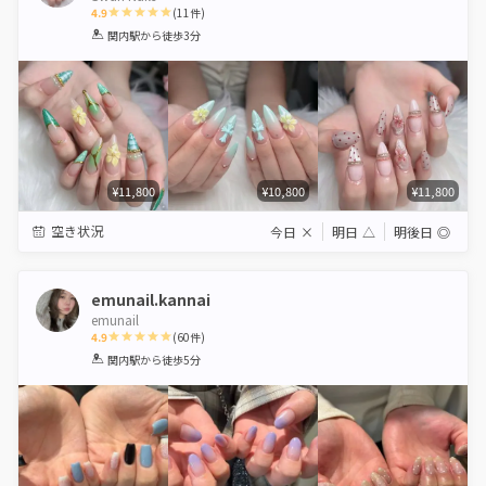
4.9
(
11
件)
1
2
3
4
5
関内駅
から徒歩3分
Star
Stars
Stars
Stars
Stars
¥11,800
¥10,800
¥11,800
空き状況
今日
×
明日
△
明後日
◎
emunail.kannai
emunail
4.9
(
60
件)
1
2
3
4
5
関内駅
から徒歩5分
Star
Stars
Stars
Stars
Stars