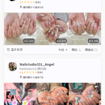
5
(
8
件)
1
2
3
4
5
関内駅
から徒歩5分
Star
Stars
Stars
Stars
Stars
¥10,800
¥14,900
¥14,900
空き状況
今日
×
明日
△
明後日
◯
Nailstudio331_Angel
Nailstudio331関内店
4.6
(
8
件)
1
2
3
4
5
関内駅
から徒歩7分
Star
Stars
Stars
Stars
Stars