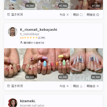
¥6,980
¥6,980
¥7,980
空き状況
今日
×
明日
◯
明後日
◎
K_risenail_kobayashi
K_risenail&eye
4.9
(
13
件)
1
2
3
4
5
関内駅
から徒歩3分
Star
Stars
Stars
Stars
Stars
¥8,980
¥9,980
¥9,980
空き状況
今日
×
明日
△
明後日
×
kirameki.
kirameki nail salon