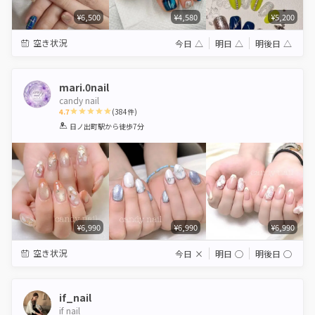
¥6,500
¥4,580
¥5,200
空き状況
今日
△
明日
△
明後日
△
mari.0nail
candy nail
4.7
(
384
件)
1
2
3
4
5
日ノ出町駅
から徒歩7分
Star
Stars
Stars
Stars
Stars
¥6,990
¥6,990
¥6,990
空き状況
今日
×
明日
◯
明後日
◯
if_nail
if nail