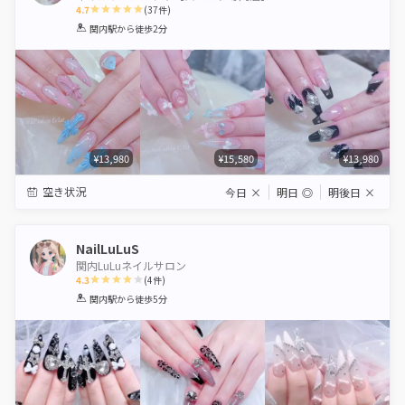
4.7
(
37
件)
1
2
3
4
5
関内駅
から徒歩2分
Star
Stars
Stars
Stars
Stars
¥13,980
¥15,580
¥13,980
空き状況
今日
×
明日
◎
明後日
×
NailLuLuS
関内LuLuネイルサロン
4.3
(
4
件)
1
2
3
4
5
関内駅
から徒歩5分
Star
Stars
Stars
Stars
Stars