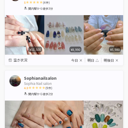
5
(
4
件)
1
2
3
4
5
関内駅
から徒歩3分
Star
Stars
Stars
Stars
Stars
¥11,500
¥8,990
¥5,980
空き状況
今日
×
明日
△
明後日
×
Sophianailsalon
Sophia Nail salon
4.9
(
9
件)
1
2
3
4
5
関内駅
から徒歩2分
Star
Stars
Stars
Stars
Stars