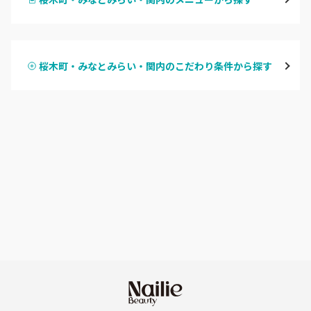
川崎
ハンドジェル
鶴見
桜木町・みなとみらい・関内のこだわり条件から探す
ハンドスカルプ
パラジェル
溝の口・武蔵溝ノ口・高津
ハンドケアカラー
フィルイン
たまプラーザ・あざみ野
フット
持ち込み OK
本厚木・海老名・伊勢原
オフのみ
やり放題 あり
港北・都筑・青葉台
初回オフ 無料
横須賀・鎌倉・逗子