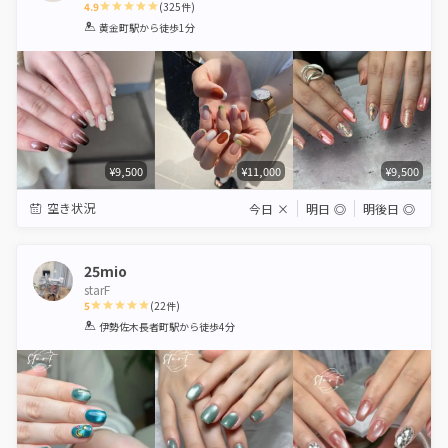
4.9
(
325
件)
1
2
3
4
5
黄金町駅
から徒歩1分
Star
Stars
Stars
Stars
Stars
¥9,500
¥11,000
¥9,500
空き状況
今日
×
明日
◎
明後日
◎
25mio
starF
5
(
22
件)
1
2
3
4
5
伊勢佐木長者町駅
から徒歩4分
Star
Stars
Stars
Stars
Stars