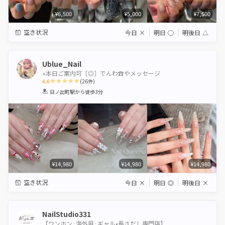
¥6,500
¥5,000
¥7,500
空き状況
今日
×
明日
◯
明後日
△
Ublue_Nail
⭐︎本日ご案内可［◎］でんわ☎︎やメッセージ
4.6
(
26
件)
1
2
3
4
5
日ノ出町駅
から徒歩3分
Star
Stars
Stars
Stars
Stars
¥14,980
¥14,980
¥14,980
空き状況
今日
×
明日
◎
明後日
×
NailStudio331
【ワンホン·海外風·ギャル•長さだし専門店】