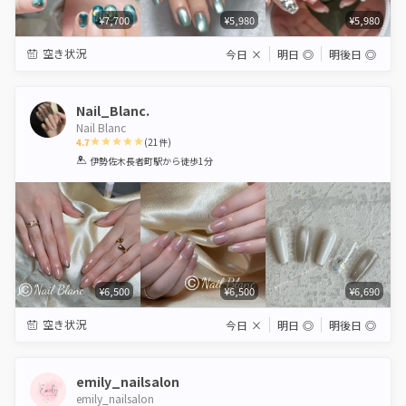
¥7,700
¥5,980
¥5,980
空き状況
今日
×
明日
◎
明後日
◎
Nail_Blanc.
Nail Blanc
4.7
(
21
件)
1
2
3
4
5
伊勢佐木長者町駅
から徒歩1分
Star
Stars
Stars
Stars
Stars
¥6,500
¥6,500
¥6,690
空き状況
今日
×
明日
◎
明後日
◎
emily_nailsalon
emily_nailsalon