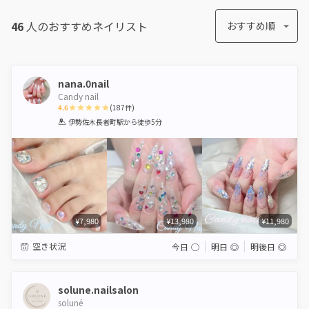
46
人のおすすめ
ネイリスト
おすすめ順
nana.0nail
Candy nail
4.6
(
187
件)
1
2
3
4
5
伊勢佐木長者町駅
から徒歩5分
Star
Stars
Stars
Stars
Stars
¥7,980
¥13,980
¥11,980
空き状況
今日
◯
明日
◎
明後日
◎
solune.nailsalon
soluné