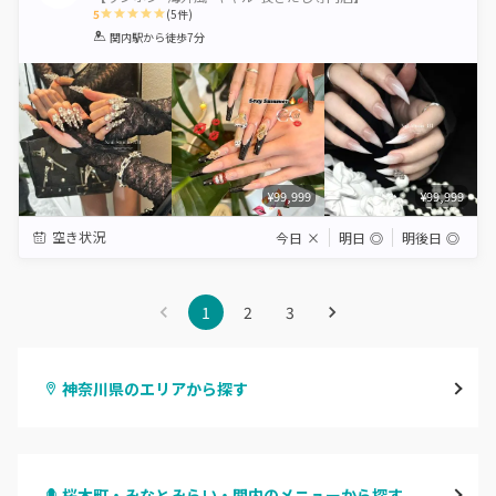
5
(
5
件)
1
2
3
4
5
関内駅
から徒歩7分
Star
Stars
Stars
Stars
Stars
¥99,999
¥99,999
空き状況
今日
×
明日
◎
明後日
◎
1
2
3
神奈川県のエリアから探す
横浜
桜木町・みなとみらい・関内のメニューから探す