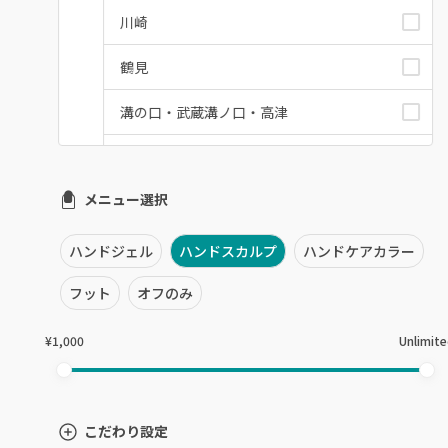
川崎
鶴見
溝の口・武蔵溝ノ口・高津
たまプラーザ・あざみ野
メニュー選択
本厚木・海老名・伊勢原
港北・都筑・青葉台
ハンドジェル
ハンドスカルプ
ハンドケアカラー
横須賀・鎌倉・逗子
フット
オフのみ
桜木町・みなとみらい・関内
¥1,000
Unlimit
橋本・相模原・淵野辺
大船・戸塚・保土ヶ谷
こだわり設定