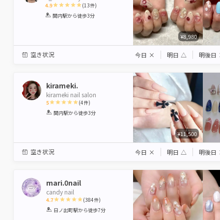
4.9
(
13
件)
1
2
3
4
5
関内駅
から徒歩3分
Star
Stars
Stars
Stars
Stars
¥8,980
空き状況
今日
×
明日
△
明後日
kirameki.
kirameki nail salon
5
(
4
件)
1
2
3
4
5
関内駅
から徒歩3分
Star
Stars
Stars
Stars
Stars
¥11,500
空き状況
今日
×
明日
△
明後日
mari.0nail
candy nail
4.7
(
384
件)
1
2
3
4
5
日ノ出町駅
から徒歩7分
Star
Stars
Stars
Stars
Stars