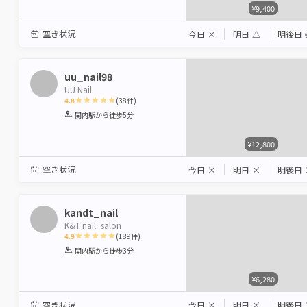
¥9,400
空き状況
今日
×
明日
△
明後日
uu_nail98
UU Nail
4.8
(
38
件)
1
2
3
4
5
関内駅
から徒歩5分
Star
Stars
Stars
Stars
Stars
¥12,800
空き状況
今日
×
明日
×
明後日
kandt_nail
K&T nail_salon
4.9
(
189
件)
1
2
3
4
5
関内駅
から徒歩3分
Star
Stars
Stars
Stars
Stars
¥6,280
空き状況
今日
×
明日
×
明後日