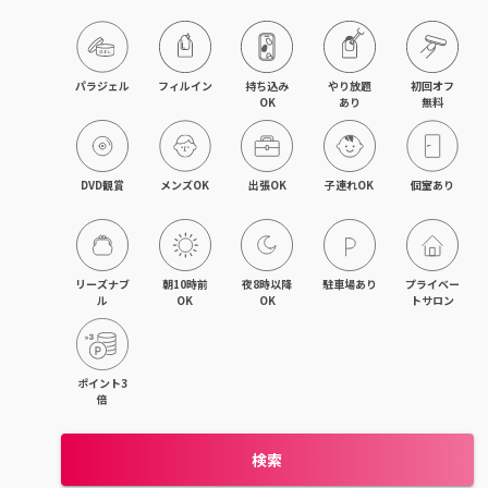
藤沢・湘南台・江ノ島
武蔵小杉・日吉・綱島
パラジェル
フィルイン
持ち込み

やり放題

初回オフ

OK
あり
無料
相模大野・小田急相模原
東林間・中央林間・南林間
DVD観賞
メンズOK
出張OK
子連れOK
個室あり
大和・さがみ野・二俣川
上大岡・金沢文庫・港南台
リーズナブ
朝10時前
夜8時以降
駐車場あり
プライベー
ル
OK
OK
トサロン
新横浜・菊名・東神奈川
新百合ヶ丘・登戸・稲田堤
ポイント3
倍
茅ヶ崎・辻堂・平塚
検索
元町・石川町