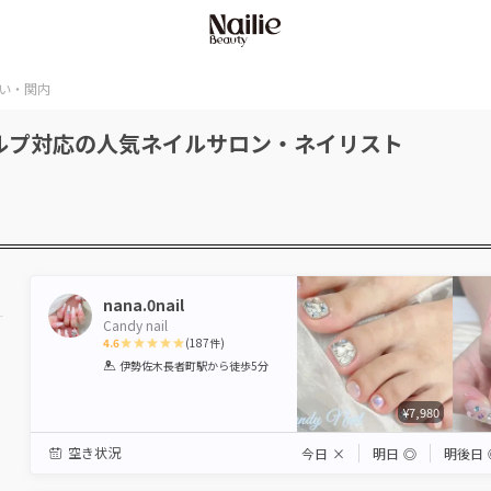
い・関内
ルプ対応の人気ネイルサロン・ネイリスト
nana.0nail
Candy nail
4.6
(
187
件)
1
2
3
4
5
伊勢佐木長者町駅
から徒歩5分
Star
Stars
Stars
Stars
Stars
¥7,980
空き状況
今日
×
明日
◎
明後日