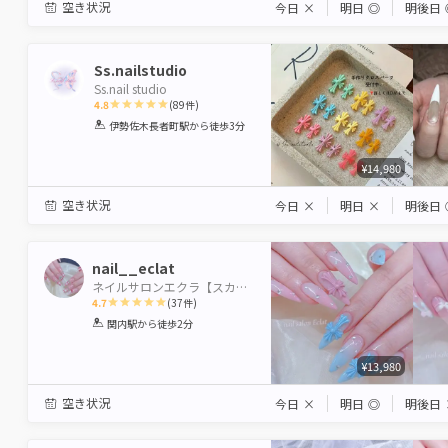
空き状況
今日
×
明日
◎
明後日
Ss.nailstudio
Ss.nail studio
4.8
(
89
件)
1
2
3
4
5
伊勢佐木長者町駅
から徒歩3分
Star
Stars
Stars
Stars
Stars
¥14,980
空き状況
今日
×
明日
×
明後日
nail__eclat
ネイルサロンエクラ【スカルプ専門店】
4.7
(
37
件)
1
2
3
4
5
関内駅
から徒歩2分
Star
Stars
Stars
Stars
Stars
¥13,980
空き状況
今日
×
明日
◎
明後日