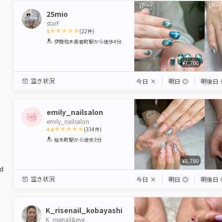
25mio
starF
5
(
22
件)
1
2
3
4
5
伊勢佐木長者町駅
から徒歩4分
Star
Stars
Stars
Stars
Stars
¥7,700
空き状況
今日
×
明日
◎
明後日
emily_nailsalon
emily_nailsalon
4.8
(
334
件)
1
2
3
4
5
桜木町駅
から徒歩3分
Star
Stars
Stars
Stars
Stars
¥8,780
ed
空き状況
今日
×
明日
◎
明後日
K_risenail_kobayashi
K_risenail&eye