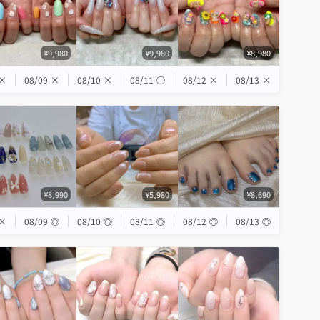
¥9,980
¥9,980
¥8,980
×
08/09
×
08/10
×
08/11
◯
08/12
×
08/13
×
¥8,990
¥5,980
¥8,690
×
08/09
◎
08/10
◎
08/11
◎
08/12
◎
08/13
◎