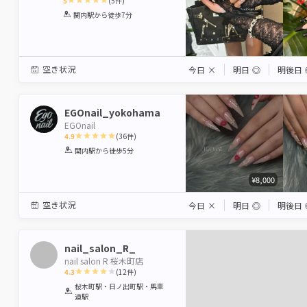
5
(
5
件)
1
2
3
4
5
関内駅
から徒歩7分
Star
Stars
Stars
Stars
Stars
空き状況
今日
×
明日
◎
明後日
EGOnail_yokohama
EGOnail
4.9
(
36
件)
1
2
3
4
5
関内駅
から徒歩5分
Star
Stars
Stars
Stars
Stars
¥8,000
空き状況
今日
×
明日
◎
明後日
nail_salon_R_
nail salon R 桜木町店
4.3
(
12
件)
1
2
3
4
5
桜木町駅・日ノ出町駅・馬車
道駅
Star
Stars
Stars
Stars
Stars