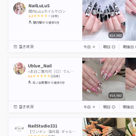
NailLuLuS
関内LuLuネイルサロン
4.3
(
4
件)
1
2
3
4
5
関内駅
から徒歩5分
Star
Stars
Stars
Stars
Stars
¥14,980
空き状況
今日
×
明日
◎
明後日
Ublue_Nail
⭐︎本日ご案内可［◎］でんわ☎︎やメッセージ
4.6
(
26
件)
1
2
3
4
5
日ノ出町駅
から徒歩3分
Star
Stars
Stars
Stars
Stars
¥14,980
空き状況
今日
×
明日
◎
明後日
NailStudio331
【ワンホン·海外風·ギャル•長さだし専門店】