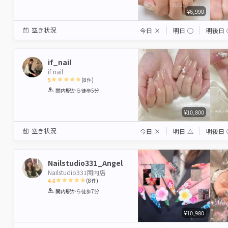
¥6,990
空き状況
今日
×
明日
◯
明後日
if_nail
if nail
5
(
8
件)
1
2
3
4
5
関内駅
から徒歩5分
Star
Stars
Stars
Stars
Stars
¥10,800
空き状況
今日
×
明日
△
明後日
Nailstudio331_Angel
Nailstudio331関内店
4.6
(
8
件)
1
2
3
4
5
関内駅
から徒歩7分
Star
Stars
Stars
Stars
Stars
¥10,980