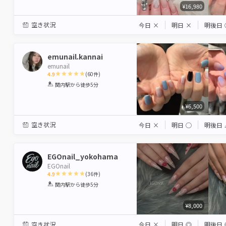
¥16,980
空き状況
今日
×
明日
×
明後日
emunail.kannai
emunail
4.9
(
60
件)
1
2
3
4
5
関内駅
から徒歩5分
Star
Stars
Stars
Stars
Stars
¥6,500
空き状況
今日
×
明日
◯
明後日
EGOnail_yokohama
EGOnail
4.9
(
36
件)
1
2
3
4
5
関内駅
から徒歩5分
Star
Stars
Stars
Stars
Stars
¥8,000
空き状況
今日
×
明日
◎
明後日