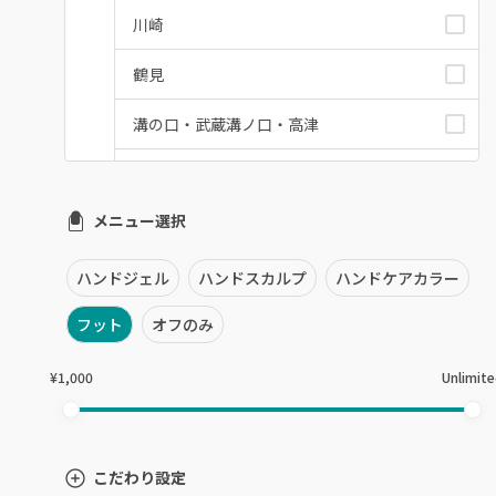
川崎
鶴見
溝の口・武蔵溝ノ口・高津
たまプラーザ・あざみ野
メニュー選択
本厚木・海老名・伊勢原
港北・都筑・青葉台
ハンドジェル
ハンドスカルプ
ハンドケアカラー
横須賀・鎌倉・逗子
フット
オフのみ
桜木町・みなとみらい・関内
¥1,000
Unlimit
橋本・相模原・淵野辺
大船・戸塚・保土ヶ谷
こだわり設定