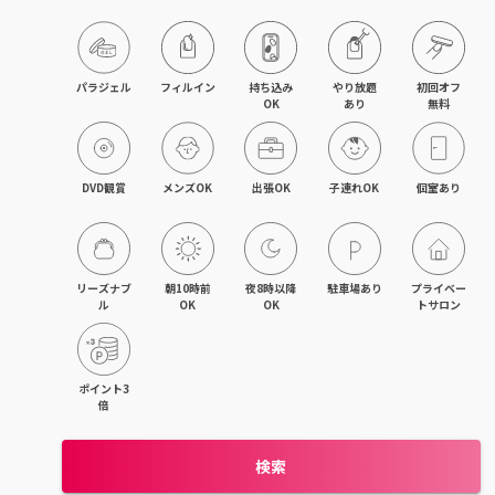
藤沢・湘南台・江ノ島
武蔵小杉・日吉・綱島
パラジェル
フィルイン
持ち込み

やり放題

初回オフ

OK
あり
無料
相模大野・小田急相模原
東林間・中央林間・南林間
DVD観賞
メンズOK
出張OK
子連れOK
個室あり
大和・さがみ野・二俣川
上大岡・金沢文庫・港南台
リーズナブ
朝10時前
夜8時以降
駐車場あり
プライベー
ル
OK
OK
トサロン
新横浜・菊名・東神奈川
新百合ヶ丘・登戸・稲田堤
ポイント3
倍
茅ヶ崎・辻堂・平塚
検索
元町・石川町