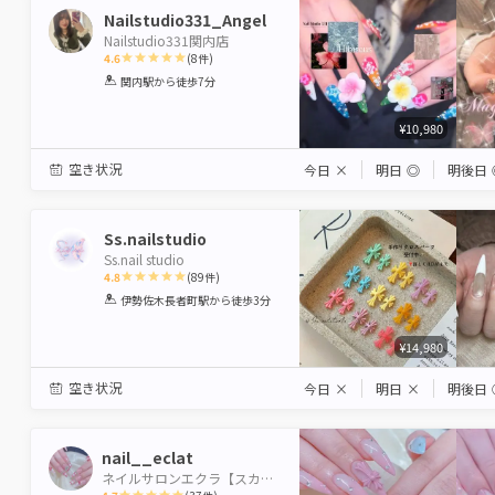
Nailstudio331_Angel
Nailstudio331関内店
4.6
(
8
件)
1
2
3
4
5
関内駅
から徒歩7分
Star
Stars
Stars
Stars
Stars
¥10,980
空き状況
今日
×
明日
◎
明後日
Ss.nailstudio
Ss.nail studio
4.8
(
89
件)
1
2
3
4
5
伊勢佐木長者町駅
から徒歩3分
Star
Stars
Stars
Stars
Stars
¥14,980
空き状況
今日
×
明日
×
明後日
nail__eclat
ネイルサロンエクラ【スカルプ専門店】