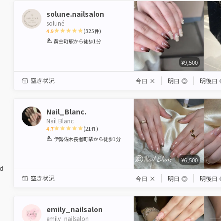
solune.nailsalon
soluné
4.9
(
325
件)
1
2
3
4
5
黄金町駅
から徒歩1分
Star
Stars
Stars
Stars
Stars
¥9,500
空き状況
今日
×
明日
◎
明後日
Nail_Blanc.
Nail Blanc
4.7
(
21
件)
1
2
3
4
5
伊勢佐木長者町駅
から徒歩1分
Star
Stars
Stars
Stars
Stars
¥6,500
ed
空き状況
今日
×
明日
◎
明後日
emily_nailsalon
emily_nailsalon