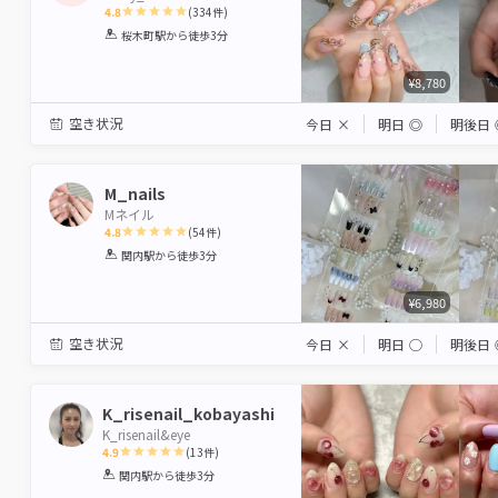
4.8
(
334
件)
1
2
3
4
5
桜木町駅
から徒歩3分
Star
Stars
Stars
Stars
Stars
¥8,780
空き状況
今日
×
明日
◎
明後日
M_nails
Mネイル
4.8
(
54
件)
1
2
3
4
5
関内駅
から徒歩3分
Star
Stars
Stars
Stars
Stars
¥6,980
空き状況
今日
×
明日
◯
明後日
K_risenail_kobayashi
K_risenail&eye
4.9
(
13
件)
1
2
3
4
5
関内駅
から徒歩3分
Star
Stars
Stars
Stars
Stars