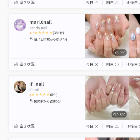
空き状況
今日
△
明日
△
明後日
mari.0nail
candy nail
4.7
(
384
件)
1
2
3
4
5
日ノ出町駅
から徒歩7分
Star
Stars
Stars
Stars
Stars
¥6,990
空き状況
今日
×
明日
◯
明後日
if_nail
if nail
5
(
8
件)
1
2
3
4
5
関内駅
から徒歩5分
Star
Stars
Stars
Stars
Stars
¥10,800
空き状況
今日
×
明日
△
明後日