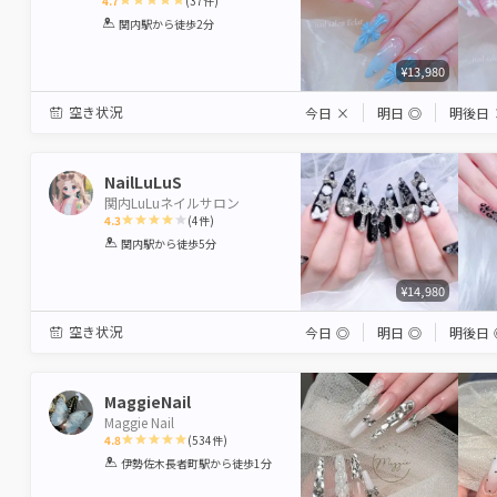
4.7
(
37
件)
1
2
3
4
5
関内駅
から徒歩2分
Star
Stars
Stars
Stars
Stars
¥13,980
空き状況
今日
×
明日
◎
明後日
NailLuLuS
関内LuLuネイルサロン
4.3
(
4
件)
1
2
3
4
5
関内駅
から徒歩5分
Star
Stars
Stars
Stars
Stars
¥14,980
空き状況
今日
◎
明日
◎
明後日
MaggieNail
Maggie Nail
4.8
(
534
件)
1
2
3
4
5
伊勢佐木長者町駅
から徒歩1分
Star
Stars
Stars
Stars
Stars