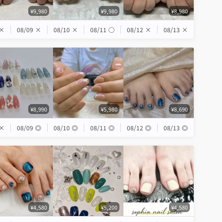
¥9,980
¥9,980
¥8,980
×
08/09
×
08/10
×
08/11
◯
08/12
×
08/13
×
¥8,990
¥5,980
¥8,690
×
08/09
◎
08/10
◎
08/11
◎
08/12
◎
08/13
◎
¥4,580
¥5,200
¥4,580