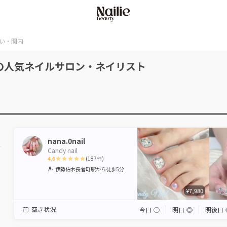
い・関内
の人気ネイルサロン・ネイリスト
nana.0nail
Candy nail
4.6
(
187
件)
1
2
3
4
5
伊勢佐木長者町駅
から徒歩5分
Star
Stars
Stars
Stars
Stars
¥7,980
空き状況
今日
◯
明日
◎
明後日