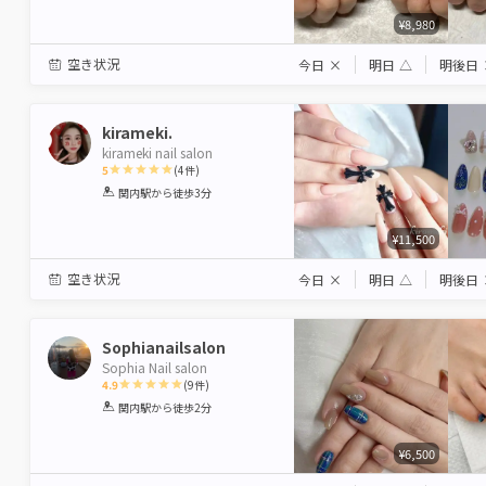
¥8,980
空き状況
今日
×
明日
△
明後日
kirameki.
kirameki nail salon
5
(
4
件)
1
2
3
4
5
関内駅
から徒歩3分
Star
Stars
Stars
Stars
Stars
¥11,500
空き状況
今日
×
明日
△
明後日
Sophianailsalon
Sophia Nail salon
4.9
(
9
件)
1
2
3
4
5
関内駅
から徒歩2分
Star
Stars
Stars
Stars
Stars
¥6,500