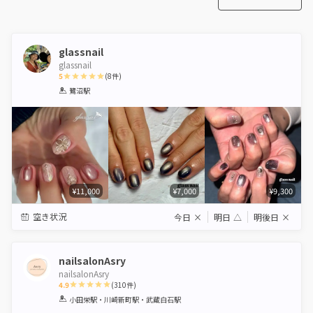
glassnail
glassnail
5
(
8
件)
1
2
3
4
5
鷺沼駅
Star
Stars
Stars
Stars
Stars
¥11,000
¥7,000
¥9,300
空き状況
今日
×
明日
△
明後日
×
nailsalonAsry
nailsalonAsry
4.9
(
310
件)
1
2
3
4
5
小田栄駅・川崎新町駅・武蔵白石駅
Star
Stars
Stars
Stars
Stars