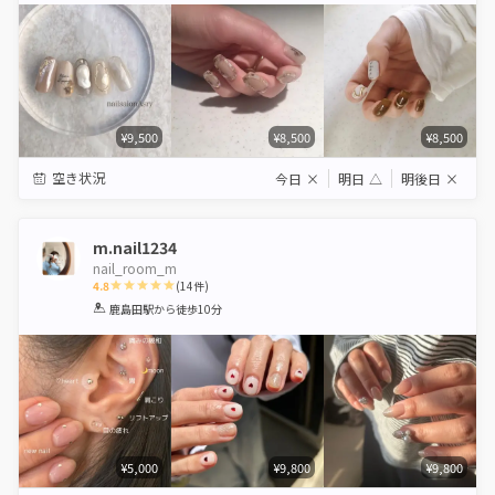
¥9,500
¥8,500
¥8,500
空き状況
今日
×
明日
△
明後日
×
m.nail1234
nail_room_m
4.8
(
14
件)
1
2
3
4
5
鹿島田駅
から徒歩10分
Star
Stars
Stars
Stars
Stars
¥5,000
¥9,800
¥9,800