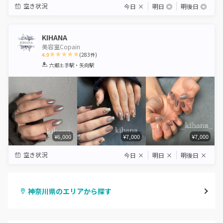
空き状況
今日
×
明日
◎
明後日
◎
KIHANA
美容室Copain
4.9
(
283
件)
1
2
3
4
5
六郷土手駅・矢向駅
Star
Stars
Stars
Stars
Stars
¥6,000
¥7,000
¥7,000
空き状況
今日
×
明日
×
明後日
×
神奈川県のエリアから探す
横浜