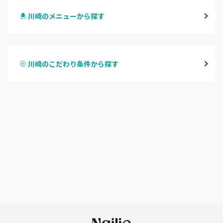
川崎のメニューから探す
川崎
ハンドジェル
鶴見
川崎のこだわり条件から探す
ハンドスカルプ
パラジェル
溝の口・武蔵溝ノ口・高津
ハンドケアカラー
フィルイン
たまプラーザ・あざみ野
フット
持ち込み OK
本厚木・海老名・伊勢原
オフのみ
やり放題 あり
港北・都筑・青葉台
初回オフ 無料
横須賀・鎌倉・逗子