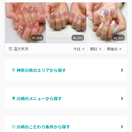
Star
Stars
Stars
Stars
Stars
¥7,800
¥8,800
¥8,800
空き状況
今日
×
明日
×
明後日
×
神奈川県のエリアから探す
横浜
川崎のメニューから探す
川崎
ハンドジェル
鶴見
川崎のこだわり条件から探す
ハンドスカルプ