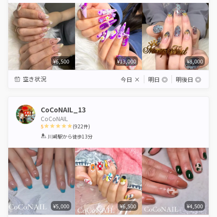
Star
Stars
Stars
Stars
Stars
¥6,500
¥13,000
¥8,000
空き状況
今日
×
明日
◎
明後日
◎
CoCoNAIL_13
CoCoNAIL
5
(
922
件)
1
2
3
4
5
川崎駅
から徒歩13分
Star
Stars
Stars
Stars
Stars
¥5,000
¥6,500
¥4,500