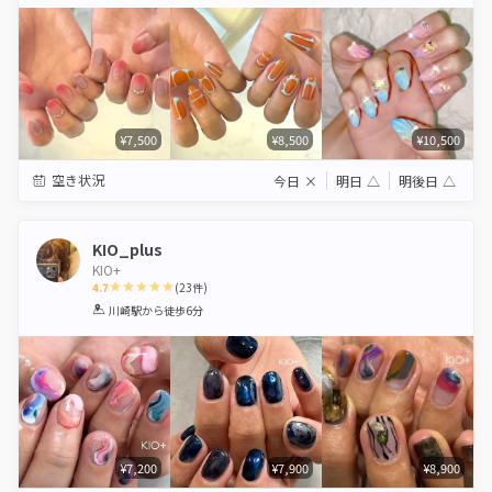
Star
Stars
Stars
Stars
Stars
¥7,500
¥8,500
¥10,500
空き状況
今日
×
明日
△
明後日
△
KIO_plus
KIO+
4.7
(
23
件)
1
2
3
4
5
川崎駅
から徒歩6分
Star
Stars
Stars
Stars
Stars
¥7,200
¥7,900
¥8,900