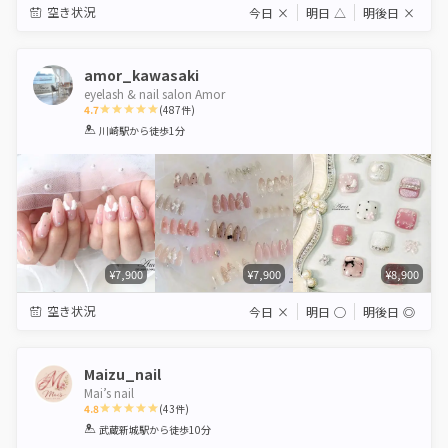
空き状況
今日
×
明日
△
明後日
×
amor_kawasaki
eyelash & nail salon Amor
4.7
(
487
件)
1
2
3
4
5
川崎駅
から徒歩1分
Star
Stars
Stars
Stars
Stars
¥7,900
¥7,900
¥8,900
空き状況
今日
×
明日
◯
明後日
◎
Maizu_nail
Mai’s nail
4.8
(
43
件)
1
2
3
4
5
武蔵新城駅
から徒歩10分
Star
Stars
Stars
Stars
Stars