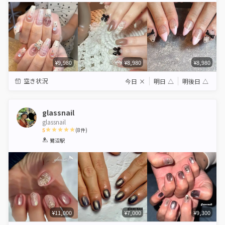
¥9,980
¥8,980
¥8,980
空き状況
今日
×
明日
△
明後日
△
glassnail
glassnail
5
(
8
件)
1
2
3
4
5
鷺沼駅
Star
Stars
Stars
Stars
Stars
¥11,000
¥7,000
¥9,300