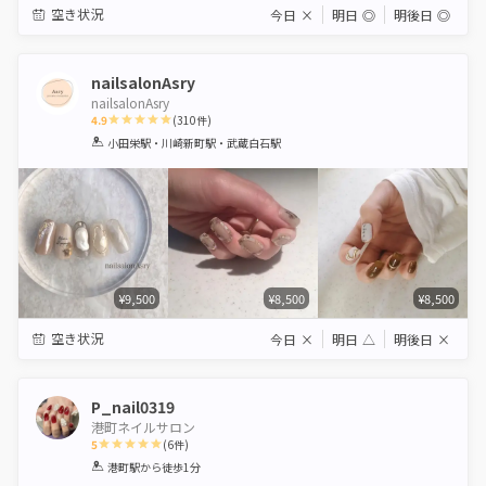
空き状況
今日
×
明日
◎
明後日
◎
nailsalonAsry
nailsalonAsry
4.9
(
310
件)
1
2
3
4
5
小田栄駅・川崎新町駅・武蔵白石駅
Star
Stars
Stars
Stars
Stars
¥9,500
¥8,500
¥8,500
空き状況
今日
×
明日
△
明後日
×
P_nail0319
港町ネイルサロン
5
(
6
件)
1
2
3
4
5
港町駅
から徒歩1分