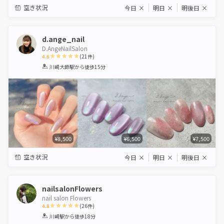
空き状況
今日
×
明日
×
明後日
×
d.ange_nail
D.AngeNailSalon
4.6
(
21
件)
1
2
3
4
5
川崎大師駅
から徒歩15分
Star
Stars
Stars
Stars
Stars
¥8,500
¥6,500
¥7,500
空き状況
今日
×
明日
×
明後日
×
nailsalonFlowers
nail salon Flowers
4.8
(
26
件)
1
2
3
4
5
川崎駅
から徒歩18分