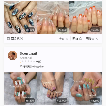
¥8,800
¥8,800
¥6,000
空き状況
今日
×
明日
◎
明後日
×
Scent.nail
Scent.nail
0
(
0
件)
1
2
3
4
5
平間駅
から徒歩8分
Star
Stars
Stars
Stars
Stars
¥5,500
¥11,000
¥5,500