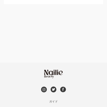
パラジェル
溝の口・武蔵溝ノ口・高津
ハンドケアカラー
フィルイン
たまプラーザ・あざみ野
フット
持ち込み OK
本厚木・海老名・伊勢原
オフのみ
やり放題 あり
港北・都筑・青葉台
初回オフ 無料
横須賀・鎌倉・逗子
DVD観賞
桜木町・みなとみらい・関内
メンズOK
ガイド
橋本・相模原・淵野辺