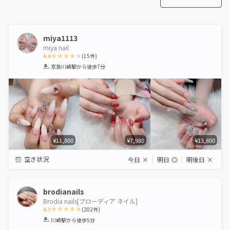
miya1113
miya nail
4.4
(
15
件)
1
2
3
4
5
京急川崎駅
から徒歩7分
Star
Stars
Stars
Stars
Stars
¥11,800
¥7,980
¥13,800
空き状況
今日
×
明日
◎
明後日
×
brodianails
Brodia nails[ブローディア ネイル]
4.7
(
202
件)
1
2
3
4
5
川崎駅
から徒歩5分
Star
Stars
Stars
Stars
Stars