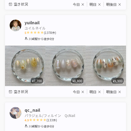
空き状況
今日
×
明日
×
明後日
×
yuilnail
ユイルネイル
5
(
1378
件)
1
2
3
4
5
川崎駅
から徒歩6分
Star
Stars
Stars
Stars
Stars
¥7,700
¥8,800
¥9,900
空き状況
今日
×
明日
×
明後日
×
qc_nail
パラジェル/フィルイン QcNail
4.9
(
133
件)
1
2
3
4
5
川崎駅
から徒歩6分