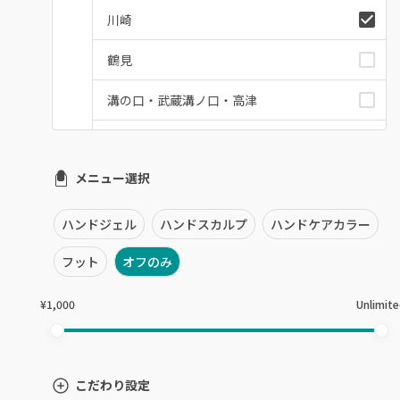
川崎
鶴見
溝の口・武蔵溝ノ口・高津
たまプラーザ・あざみ野
メニュー選択
本厚木・海老名・伊勢原
港北・都筑・青葉台
ハンドジェル
ハンドスカルプ
ハンドケアカラー
横須賀・鎌倉・逗子
フット
オフのみ
桜木町・みなとみらい・関内
¥1,000
Unlimit
橋本・相模原・淵野辺
大船・戸塚・保土ヶ谷
こだわり設定