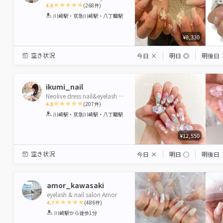
4.8
(
268
件)
1
2
3
4
5
川崎駅・京急川崎駅・八丁畷駅
Star
Stars
Stars
Stars
Stars
¥8,330
空き状況
今日
×
明日
◎
明後日
ikumi_nail
Neolive dress nail&eyelash 川崎 【ネオリーブ ドレス】
4.8
(
207
件)
1
2
3
4
5
川崎駅・京急川崎駅・八丁畷駅
Star
Stars
Stars
Stars
Stars
¥12,550
空き状況
今日
×
明日
◯
明後日
amor_kawasaki
eyelash & nail salon Amor
4.7
(
486
件)
1
2
3
4
5
川崎駅
から徒歩1分
Star
Stars
Stars
Stars
Stars