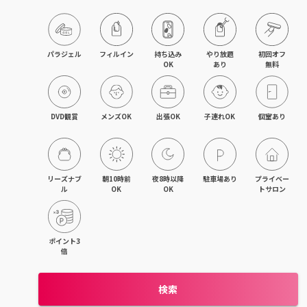
藤沢・湘南台・江ノ島
武蔵小杉・日吉・綱島
パラジェル
フィルイン
持ち込み

やり放題

初回オフ

OK
あり
無料
相模大野・小田急相模原
東林間・中央林間・南林間
DVD観賞
メンズOK
出張OK
子連れOK
個室あり
大和・さがみ野・二俣川
上大岡・金沢文庫・港南台
リーズナブ
朝10時前
夜8時以降
駐車場あり
プライベー
ル
OK
OK
トサロン
新横浜・菊名・東神奈川
新百合ヶ丘・登戸・稲田堤
ポイント3
倍
茅ヶ崎・辻堂・平塚
検索
元町・石川町