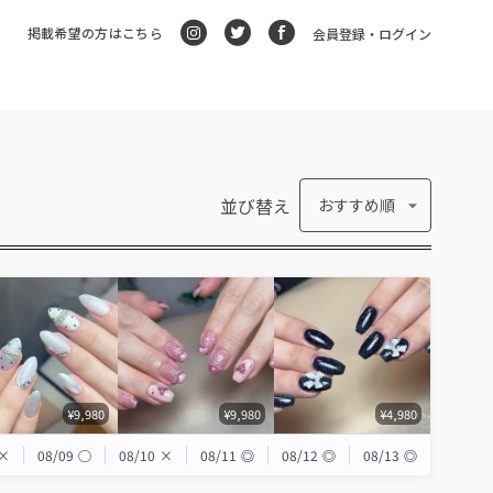
掲載希望の方はこちら
会員登録・ログイン
並び替え
おすすめ順
¥9,980
¥9,980
¥4,980
×
08/09
◯
08/10
×
08/11
◎
08/12
◎
08/13
◎