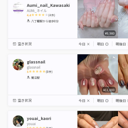
Aumi_nail_Kawasaki
AUMi_ネイル
4.4
(
4
件)
1
2
3
4
5
八丁畷駅
から徒歩8分
Star
Stars
Stars
Stars
Stars
¥9,980
空き状況
今日
×
明日
◎
明後日
glassnail
glassnail
5
(
8
件)
1
2
3
4
5
鷺沼駅
Star
Stars
Stars
Stars
Stars
¥11,000
空き状況
今日
×
明日
◎
明後日
youai_kaori
youai