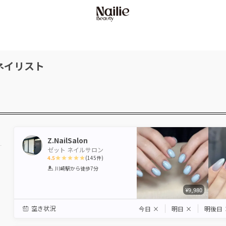
ネイリスト
Z.NailSalon
ゼット ネイルサロン
4.5
(
145
件)
1
2
3
4
5
川崎駅
から徒歩7分
Star
Stars
Stars
Stars
Stars
¥9,980
空き状況
今日
×
明日
×
明後日