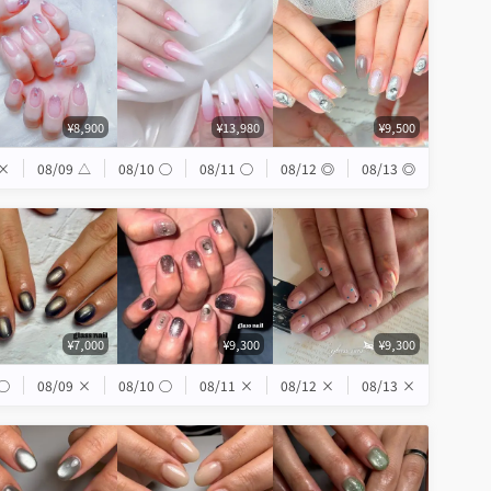
¥8,900
¥13,980
¥9,500
×
08/09
△
08/10
◯
08/11
◯
08/12
◎
08/13
◎
¥7,000
¥9,300
¥9,300
◯
08/09
×
08/10
◯
08/11
×
08/12
×
08/13
×