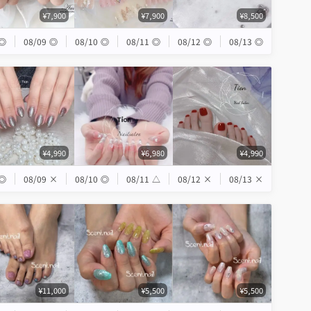
¥7,900
¥7,900
¥8,500
◎
08/09
◎
08/10
◎
08/11
◎
08/12
◎
08/13
◎
¥4,990
¥6,980
¥4,990
◎
08/09
×
08/10
◎
08/11
△
08/12
×
08/13
×
¥11,000
¥5,500
¥5,500