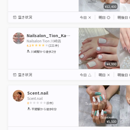
¥12,400
空き状況
今日
×
明日
◎
明後日
Nailsalon_Tion_Kawasaki
Nailsalon Tion 川崎店
4.3
(
221
件)
1
2
3
4
5
川崎駅
から徒歩2分
Star
Stars
Stars
Stars
Stars
¥4,990
空き状況
今日
△
明日
×
明後日
Scent.nail
Scent.nail
0
(
0
件)
1
2
3
4
5
平間駅
から徒歩8分
Star
Stars
Stars
Stars
Stars
¥5,500