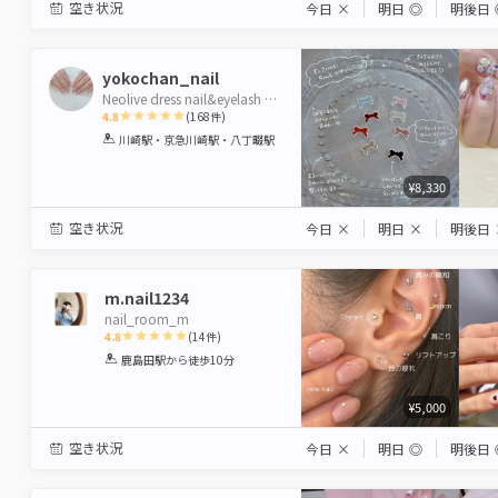
空き状況
今日
×
明日
◎
明後日
yokochan_nail
Neolive dress nail&eyelash 川崎 【ネオリーブ ドレス】
4.8
(
168
件)
1
2
3
4
5
川崎駅・京急川崎駅・八丁畷駅
Star
Stars
Stars
Stars
Stars
¥8,330
空き状況
今日
×
明日
×
明後日
m.nail1234
nail_room_m
4.8
(
14
件)
1
2
3
4
5
鹿島田駅
から徒歩10分
Star
Stars
Stars
Stars
Stars
¥5,000
空き状況
今日
×
明日
◎
明後日