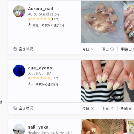
Aurora_nail
AURORA nail salon
4.8
(
17
件)
1
2
3
4
5
京急川崎駅
から徒歩1分
Star
Stars
Stars
Stars
Stars
空き状況
今日
×
明日
◯
明後日
cue_ayano
.Cue NAIL 川崎
4.9
(
37
件)
1
2
3
4
5
川崎駅
から徒歩8分
Star
Stars
Stars
Stars
Stars
¥8,500
ed
空き状況
今日
×
明日
×
明後日
nail_yuka_
Neolive dress nail&eyelash 川崎 【ネオリーブ ドレス】