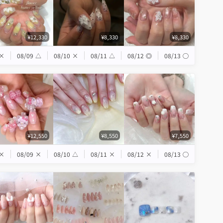
¥12,330
¥8,330
¥8,330
×
08/09
△
08/10
×
08/11
△
08/12
◎
08/13
◯
¥12,550
¥8,550
¥7,550
×
08/09
×
08/10
△
08/11
×
08/12
×
08/13
◯