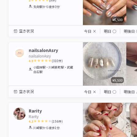
5
(
9
件)
1
2
3
4
5
矢向駅
から徒歩3分
Star
Stars
Stars
Stars
Stars
¥6,500
空き状況
今日
×
明日
◯
明後日
nailsalonAsry
nailsalonAsry
4.9
(
310
件)
1
2
3
4
5
小田栄駅・川崎新町駅・武蔵
白石駅
Star
Stars
Stars
Stars
Stars
¥9,500
空き状況
今日
×
明日
◯
明後日
Rarity
Rarity
4.3
(
156
件)
1
2
3
4
5
川崎駅
から徒歩1分
Star
Stars
Stars
Stars
Stars