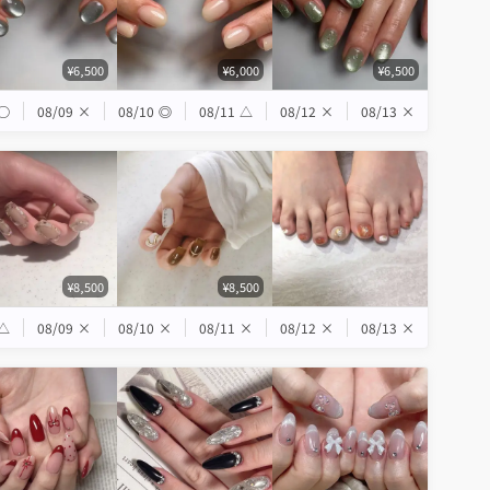
¥6,500
¥6,000
¥6,500
◯
08/09
×
08/10
◎
08/11
△
08/12
×
08/13
×
¥8,500
¥8,500
△
08/09
×
08/10
×
08/11
×
08/12
×
08/13
×