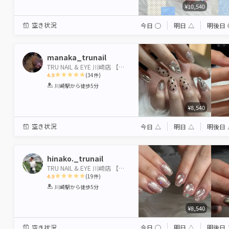
¥10,540
空き状況
今日
◯
明日
△
明後日
manaka_trunail
TRU NAIL & EYE 川崎店 【トゥルーネイル＆アイ】
4.9
(
34
件)
1
2
3
4
5
川崎駅
から徒歩5分
Star
Stars
Stars
Stars
Stars
¥8,540
空き状況
今日
△
明日
△
明後日
hinako._trunail
TRU NAIL & EYE 川崎店 【トゥルーネイル＆アイ】
4.9
(
19
件)
1
2
3
4
5
川崎駅
から徒歩5分
Star
Stars
Stars
Stars
Stars
¥8,540
空き状況
今日
◯
明日
△
明後日