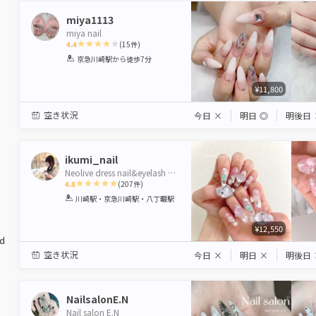
miya1113
miya nail
4.4
(
15
件)
1
2
3
4
5
京急川崎駅
から徒歩7分
Star
Stars
Stars
Stars
Stars
¥11,800
空き状況
今日
×
明日
◎
明後日
ikumi_nail
Neolive dress nail&eyelash 川崎 【ネオリーブ ドレス】
4.8
(
207
件)
1
2
3
4
5
川崎駅・京急川崎駅・八丁畷駅
Star
Stars
Stars
Stars
Stars
¥12,550
ed
空き状況
今日
×
明日
×
明後日
NailsalonE.N
Nail salon E.N