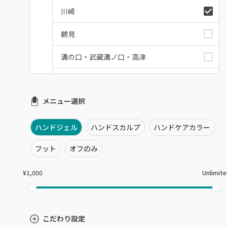
川崎
鶴見
溝の口・武蔵溝ノ口・高津
たまプラーザ・あざみ野
メニュー選択
本厚木・海老名・伊勢原
港北・都筑・青葉台
ハンドジェル
ハンドスカルプ
ハンドケアカラー
横須賀・鎌倉・逗子
フット
オフのみ
桜木町・みなとみらい・関内
¥1,000
Unlimit
橋本・相模原・淵野辺
大船・戸塚・保土ヶ谷
こだわり設定