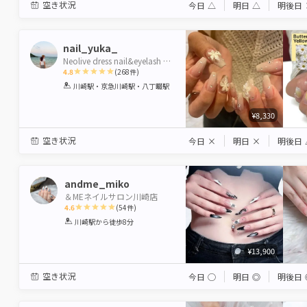
空き状況
今日
△
明日
△
明後日
nail_yuka_
Neolive dress nail&eyelash 川崎 【ネオリーブ ドレス】
4.8
(
268
件)
1
2
3
4
5
川崎駅・京急川崎駅・八丁畷駅
Star
Stars
Stars
Stars
Stars
¥8,330
空き状況
今日
×
明日
×
明後日
andme_miko
＆MEネイルサロン川崎店
4.6
(
54
件)
1
2
3
4
5
川崎駅
から徒歩8分
Star
Stars
Stars
Stars
Stars
¥13,900
空き状況
今日
◯
明日
◎
明後日