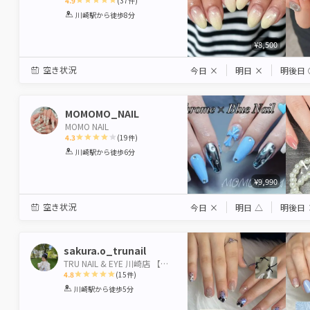
4.9
(
37
件)
1
2
3
4
5
川崎駅
から徒歩8分
Star
Stars
Stars
Stars
Stars
¥8,500
空き状況
今日
×
明日
×
明後日
MOMOMO_NAIL
MOMO NAIL
4.3
(
19
件)
1
2
3
4
5
川崎駅
から徒歩6分
Star
Stars
Stars
Stars
Stars
¥9,990
空き状況
今日
×
明日
△
明後日
sakura.o_trunail
TRU NAIL & EYE 川崎店 【トゥルーネイル＆アイ】
4.8
(
15
件)
1
2
3
4
5
川崎駅
から徒歩5分
Star
Stars
Stars
Stars
Stars