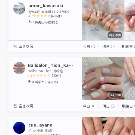
amor_kawasaki
eyelash & nail salon Amor
4.7
(
486
件)
1
2
3
4
5
川崎駅
から徒歩1分
Star
Stars
Stars
Stars
Stars
¥12,400
空き状況
今日
◯
明日
◯
明後日
Nailsalon_Tion_Kawasaki
Nailsalon Tion 川崎店
4.3
(
222
件)
1
2
3
4
5
川崎駅
から徒歩2分
Star
Stars
Stars
Stars
Stars
¥4,990
空き状況
今日
×
明日
◯
明後日
cue_ayano
.Cue NAIL 川崎