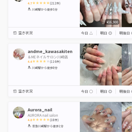
4.7
(
212
件)
1
2
3
4
5
川崎駅
から徒歩5分
Star
Stars
Stars
Stars
Stars
¥16,900
空き状況
今日
△
明日
◎
明後日
andme_kawasakiten
＆MEネイルサロン川崎店
4.4
(
116
件)
1
2
3
4
5
川崎駅
から徒歩8分
Star
Stars
Stars
Stars
Stars
空き状況
今日
◯
明日
◎
明後日
Aurora_nail
AURORA nail salon
4.8
(
18
件)
1
2
3
4
5
京急川崎駅
から徒歩1分
Star
Stars
Stars
Stars
Stars