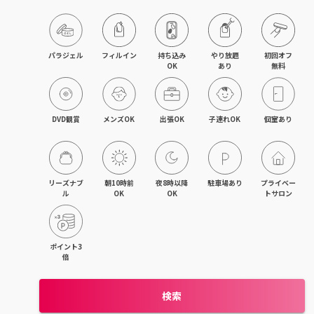
藤沢・湘南台・江ノ島
武蔵小杉・日吉・綱島
パラジェル
フィルイン
持ち込み

やり放題

初回オフ

OK
あり
無料
相模大野・小田急相模原
東林間・中央林間・南林間
DVD観賞
メンズOK
出張OK
子連れOK
個室あり
大和・さがみ野・二俣川
上大岡・金沢文庫・港南台
リーズナブ
朝10時前
夜8時以降
駐車場あり
プライベー
ル
OK
OK
トサロン
新横浜・菊名・東神奈川
新百合ヶ丘・登戸・稲田堤
ポイント3
倍
茅ヶ崎・辻堂・平塚
検索
元町・石川町