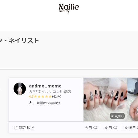
ン・ネイリスト
andme_momo
＆MEネイルサロン川崎店
4.7
(
41
件)
1
2
3
4
5
川崎駅
から徒歩8分
Star
Stars
Stars
Stars
Stars
¥14,900
空き状況
今日
◎
明日
◎
明後日