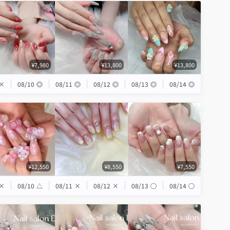
¥7,980
¥13,800
¥13,800
×
08/10
◎
08/11
◎
08/12
◎
08/13
◎
08/14
◎
¥12,550
¥8,550
¥7,550
×
08/10
△
08/11
×
08/12
×
08/13
◯
08/14
◯