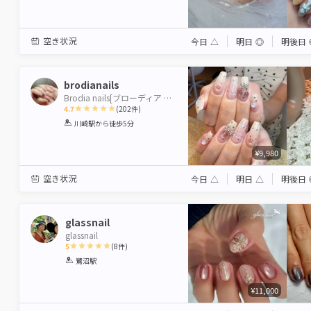
空き状況
今日
△
明日
◎
明後日
brodianails
Brodia nails[ブローディア ネイル]
4.7
(
202
件)
1
2
3
4
5
川崎駅
から徒歩5分
Star
Stars
Stars
Stars
Stars
¥9,980
空き状況
今日
△
明日
△
明後日
glassnail
glassnail
5
(
8
件)
1
2
3
4
5
鷺沼駅
Star
Stars
Stars
Stars
Stars
¥11,000