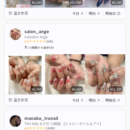
¥6,540
¥10,540
¥6,540
空き状況
今日
×
明日
×
明後日
◎
salon_ange
nailsalon Ange
4.9
(
5
件)
1
2
3
4
5
川崎駅
から徒歩5分
Star
Stars
Stars
Stars
Stars
¥8,500
¥8,500
¥13,500
空き状況
今日
×
明日
×
明後日
×
manaka_trunail
TRU NAIL & EYE 川崎店 【トゥルーネイル＆アイ】
4.9
(
34
件)