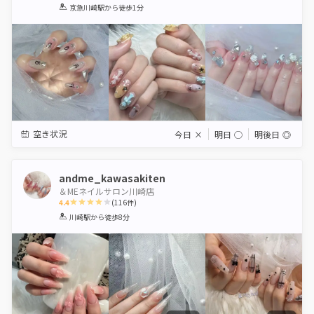
1
2
3
4
5
京急川崎駅
から徒歩1分
Star
Stars
Stars
Stars
Stars
空き状況
今日
×
明日
◯
明後日
◎
andme_kawasakiten
＆MEネイルサロン川崎店
4.4
(
116
件)
1
2
3
4
5
川崎駅
から徒歩8分
Star
Stars
Stars
Stars
Stars