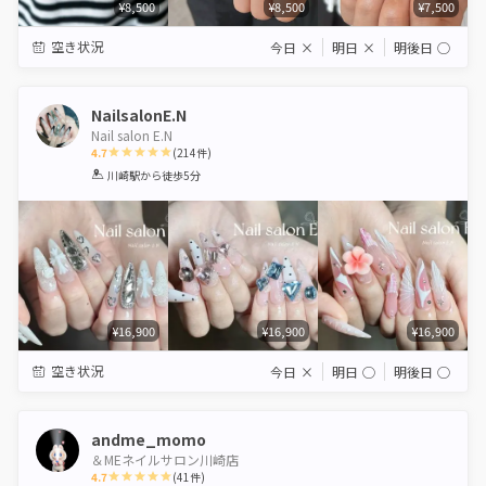
¥8,500
¥8,500
¥7,500
空き状況
今日
×
明日
×
明後日
◯
NailsalonE.N
Nail salon E.N
4.7
(
214
件)
1
2
3
4
5
川崎駅
から徒歩5分
Star
Stars
Stars
Stars
Stars
¥16,900
¥16,900
¥16,900
空き状況
今日
×
明日
◯
明後日
◯
andme_momo
＆MEネイルサロン川崎店
4.7
(
41
件)