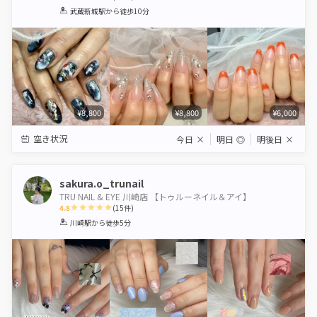
1
2
3
4
5
武蔵新城駅
から徒歩10分
Star
Stars
Stars
Stars
Stars
¥8,800
¥8,800
¥6,000
空き状況
今日
×
明日
◎
明後日
×
sakura.o_trunail
TRU NAIL & EYE 川崎店 【トゥルーネイル＆アイ】
4.8
(
15
件)
1
2
3
4
5
川崎駅
から徒歩5分
Star
Stars
Stars
Stars
Stars