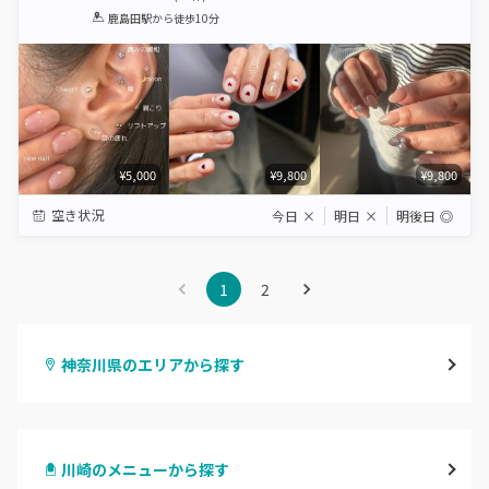
1
2
3
4
5
鹿島田駅
から徒歩10分
Star
Stars
Stars
Stars
Stars
¥5,000
¥9,800
¥9,800
空き状況
今日
×
明日
×
明後日
◎
1
2
神奈川県のエリアから探す
横浜
川崎のメニューから探す
川崎