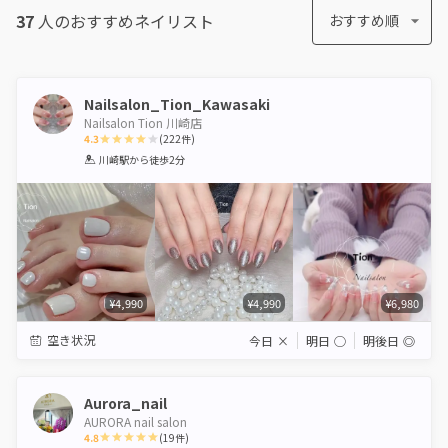
37
人のおすすめ
ネイリスト
おすすめ順
Nailsalon_Tion_Kawasaki
Nailsalon Tion 川崎店
4.3
(
222
件)
1
2
3
4
5
川崎駅
から徒歩2分
Star
Stars
Stars
Stars
Stars
¥4,990
¥4,990
¥6,980
空き状況
今日
×
明日
◯
明後日
◎
Aurora_nail
AURORA nail salon
4.8
(
19
件)