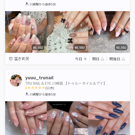
1
2
3
4
5
川崎駅
から徒歩5分
Star
Stars
Stars
Stars
Stars
¥9,980
¥8,980
¥8,980
空き状況
今日
×
明日
△
明後日
△
yuuu_trunail
TRU NAIL & EYE 川崎店 【トゥルーネイル＆アイ】
5
(
11
件)
1
2
3
4
5
川崎駅
から徒歩5分
Star
Stars
Stars
Stars
Stars