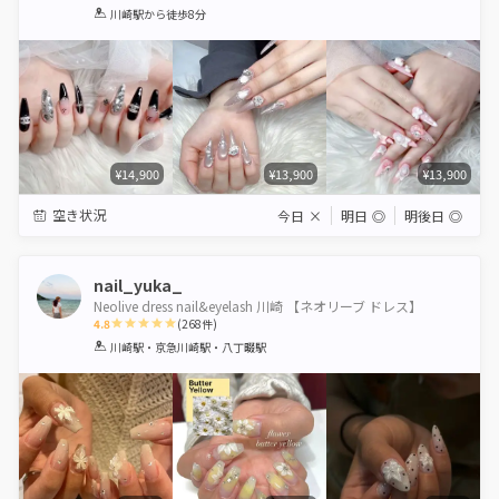
1
2
3
4
5
川崎駅
から徒歩8分
Star
Stars
Stars
Stars
Stars
¥14,900
¥13,900
¥13,900
空き状況
今日
×
明日
◎
明後日
◎
nail_yuka_
Neolive dress nail&eyelash 川崎 【ネオリーブ ドレス】
4.8
(
268
件)
1
2
3
4
5
川崎駅・京急川崎駅・八丁畷駅
Star
Stars
Stars
Stars
Stars