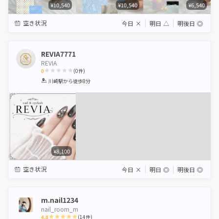
¥10,540
¥10,540
¥6,540
空き状況
今日
×
明日
△
明後日
◎
REVIA7771
REVIA
0
(
0
件)
1
2
3
4
5
川崎駅
から徒歩8分
Star
Stars
Stars
Stars
Stars
¥8,100
空き状況
今日
×
明日
◎
明後日
◎
m.nail1234
nail_room_m
4.8
(
14
件)