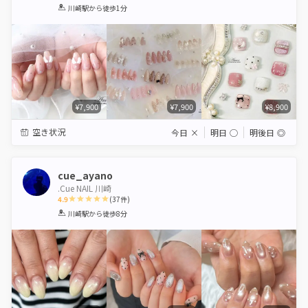
1
2
3
4
5
川崎駅
から徒歩1分
Star
Stars
Stars
Stars
Stars
¥7,900
¥7,900
¥8,900
空き状況
今日
×
明日
◯
明後日
◎
cue_ayano
.Cue NAIL 川崎
4.9
(
37
件)
1
2
3
4
5
川崎駅
から徒歩8分
Star
Stars
Stars
Stars
Stars