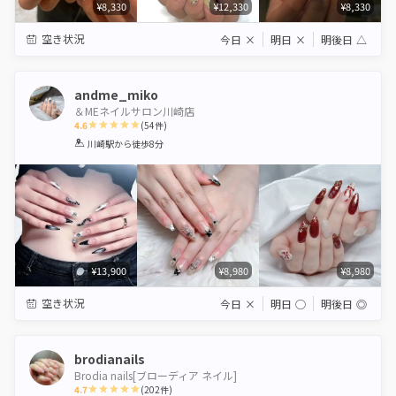
¥8,330
¥12,330
¥8,330
空き状況
今日
×
明日
×
明後日
△
andme_miko
＆MEネイルサロン川崎店
4.6
(
54
件)
1
2
3
4
5
川崎駅
から徒歩8分
Star
Stars
Stars
Stars
Stars
¥13,900
¥8,980
¥8,980
空き状況
今日
×
明日
◯
明後日
◎
brodianails
Brodia nails[ブローディア ネイル]
4.7
(
202
件)