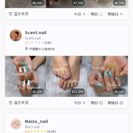
¥8,540
¥7,540
¥8,540
空き状況
今日
×
明日
△
明後日
×
Scent.nail
Scent.nail
0
(
0
件)
1
2
3
4
5
平間駅
から徒歩8分
Star
Stars
Stars
Stars
Stars
¥5,500
¥11,000
¥5,500
空き状況
今日
×
明日
◎
明後日
◎
Maizu_nail
Mai’s nail
4.8
(
43
件)