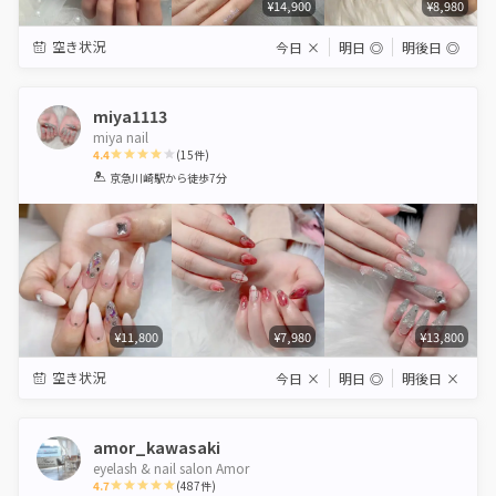
¥14,900
¥8,980
空き状況
今日
×
明日
◎
明後日
◎
miya1113
miya nail
4.4
(
15
件)
1
2
3
4
5
京急川崎駅
から徒歩7分
Star
Stars
Stars
Stars
Stars
¥11,800
¥7,980
¥13,800
空き状況
今日
×
明日
◎
明後日
×
amor_kawasaki
eyelash & nail salon Amor
4.7
(
487
件)