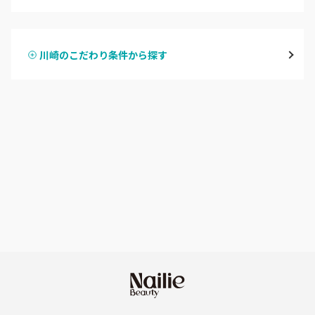
ハンドジェル
鶴見
川崎のこだわり条件から探す
ハンドスカルプ
パラジェル
溝の口・武蔵溝ノ口・高津
ハンドケアカラー
フィルイン
たまプラーザ・あざみ野
フット
持ち込み OK
本厚木・海老名・伊勢原
オフのみ
やり放題 あり
港北・都筑・青葉台
初回オフ 無料
横須賀・鎌倉・逗子