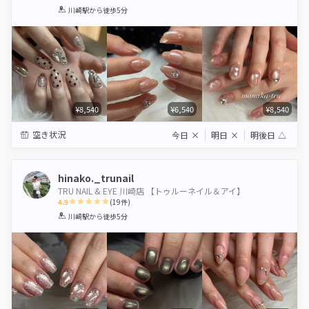
1
2
3
4
5
川崎駅
から徒歩5分
Star
Stars
Stars
Stars
Stars
¥8,540
¥6,540
¥8,540
空き状況
今日
×
明日
×
明後日
△
hinako._trunail
TRU NAIL & EYE 川崎店 【トゥルーネイル＆アイ】
4.9
(
19
件)
1
2
3
4
5
川崎駅
から徒歩5分
Star
Stars
Stars
Stars
Stars