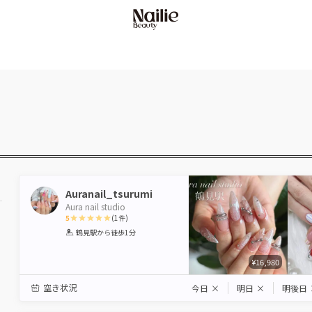
Auranail_tsurumi
Aura nail studio
5
(
1
件)
1
2
3
4
5
鶴見駅
から徒歩1分
Star
Stars
Stars
Stars
Stars
¥16,980
空き状況
今日
×
明日
×
明後日