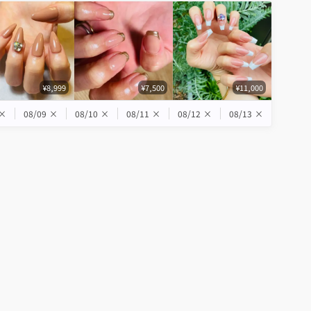
¥8,999
¥7,500
¥11,000
×
08/09
×
08/10
×
08/11
×
08/12
×
08/13
×