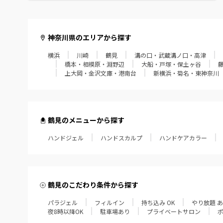
小田原・鴨宮・国府津
神奈川県のエリアから探す
横浜
川崎
鶴見
溝の口・武蔵溝ノ口・高津
橋本・相模原・淵野辺
大船・戸塚・保土ヶ谷
上大岡・金沢文庫・港南台
新横浜・菊名・東神奈川
鶴見のメニューから探す
ハンドジェル
ハンドスカルプ
ハンドケアカラー
鶴見のこだわり条件から探す
パラジェル
フィルイン
持ち込み OK
やり放題 
夜8時以降OK
駐車場あり
プライベートサロン