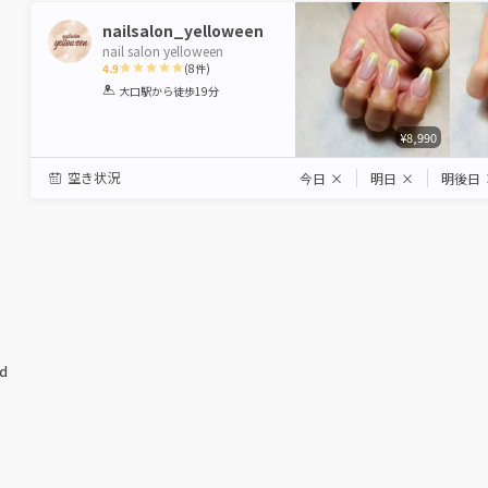
nailsalon_yelloween
nail salon yelloween
4.9
(
8
件)
1
2
3
4
5
大口駅
から徒歩19分
Star
Stars
Stars
Stars
Stars
¥8,990
空き状況
今日
×
明日
×
明後日
ed