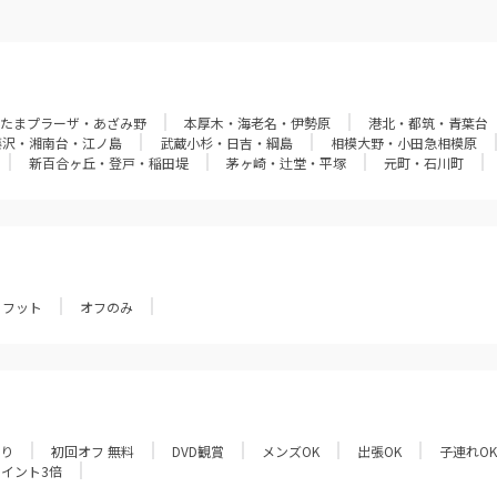
たまプラーザ・あざみ野
本厚木・海老名・伊勢原
港北・都筑・青葉台
藤沢・湘南台・江ノ島
武蔵小杉・日吉・綱島
相模大野・小田急相模原
新百合ヶ丘・登戸・稲田堤
茅ヶ崎・辻堂・平塚
元町・石川町
フット
オフのみ
あり
初回オフ 無料
DVD観賞
メンズOK
出張OK
子連れOK
ポイント3倍