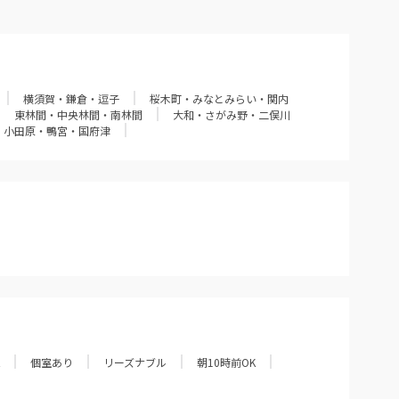
横須賀・鎌倉・逗子
桜木町・みなとみらい・関内
東林間・中央林間・南林間
大和・さがみ野・二俣川
小田原・鴨宮・国府津
個室あり
リーズナブル
朝10時前OK