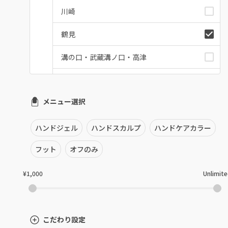
川崎
鶴見
溝の口・武蔵溝ノ口・高津
たまプラーザ・あざみ野
メニュー選択
本厚木・海老名・伊勢原
港北・都筑・青葉台
ハンドジェル
ハンドスカルプ
ハンドケアカラー
横須賀・鎌倉・逗子
フット
オフのみ
桜木町・みなとみらい・関内
¥1,000
Unlimit
橋本・相模原・淵野辺
大船・戸塚・保土ヶ谷
こだわり設定