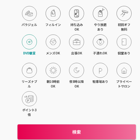
藤沢・湘南台・江ノ島
武蔵小杉・日吉・綱島
パラジェル
フィルイン
持ち込み

やり放題

初回オフ

OK
あり
無料
相模大野・小田急相模原
東林間・中央林間・南林間
DVD観賞
メンズOK
出張OK
子連れOK
個室あり
大和・さがみ野・二俣川
上大岡・金沢文庫・港南台
リーズナブ
朝10時前
夜8時以降
駐車場あり
プライベー
ル
OK
OK
トサロン
新横浜・菊名・東神奈川
新百合ヶ丘・登戸・稲田堤
ポイント3
倍
茅ヶ崎・辻堂・平塚
検索
元町・石川町