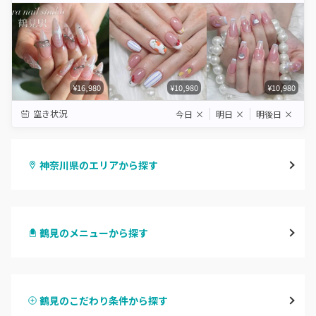
¥16,980
¥10,980
¥10,980
空き状況
今日
×
明日
×
明後日
×
神奈川県のエリアから探す
横浜
鶴見のメニューから探す
川崎
ハンドジェル
鶴見
鶴見のこだわり条件から探す
ハンドスカルプ