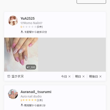
YuA2525
🩷Momo Nails🩷
0
(
0
件)
1
2
3
4
5
生麦駅
から徒歩10分
Star
Stars
Stars
Stars
Stars
¥7,500
空き状況
今日
×
明日
×
明後日
×
Auranail_tsurumi
Aura nail studio
5
(
1
件)
1
2
3
4
5
鶴見駅
から徒歩1分
Star
Stars
Stars
Stars
Stars