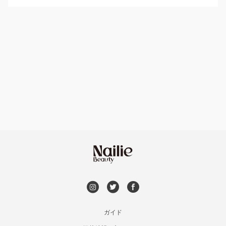
パラジェル
溝の口・武蔵溝ノ口・高津
ハンドケアカラー
フィルイン
たまプラーザ・あざみ野
フット
持ち込み OK
本厚木・海老名・伊勢原
オフのみ
やり放題 あり
港北・都筑・青葉台
初回オフ 無料
横須賀・鎌倉・逗子
DVD観賞
桜木町・みなとみらい・関内
メンズOK
ガイド
橋本・相模原・淵野辺