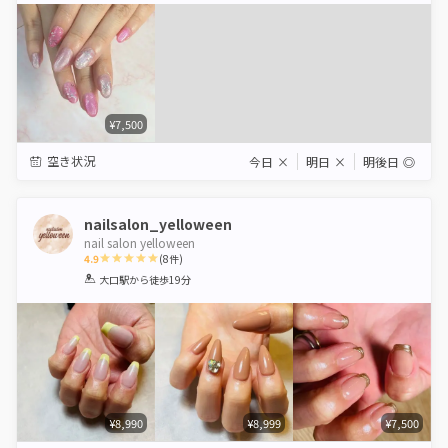
¥7,500
空き状況
今日
×
明日
×
明後日
◎
nailsalon_yelloween
nail salon yelloween
4.9
(
8
件)
1
2
3
4
5
大口駅
から徒歩19分
Star
Stars
Stars
Stars
Stars
¥8,990
¥8,999
¥7,500