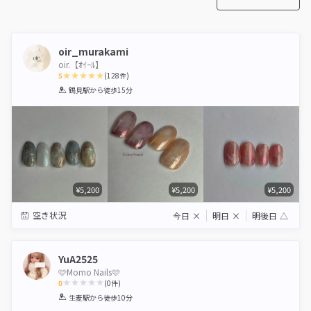
oir_murakami
oir.【ｵｲｰﾙ】
5
(
128
件)
1
2
3
4
5
鶴見駅
から徒歩15分
Star
Stars
Stars
Stars
Stars
¥5,200
¥5,200
¥5,200
空き状況
今日
×
明日
×
明後日
△
YuA2525
🩷Momo Nails🩷
0
(
0
件)
1
2
3
4
5
生麦駅
から徒歩10分
Star
Stars
Stars
Stars
Stars