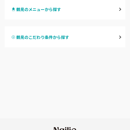
鶴見のメニューから探す
川崎
ハンドジェル
鶴見
鶴見のこだわり条件から探す
ハンドスカルプ
パラジェル
溝の口・武蔵溝ノ口・高津
ハンドケアカラー
フィルイン
たまプラーザ・あざみ野
フット
持ち込み OK
本厚木・海老名・伊勢原
オフのみ
やり放題 あり
港北・都筑・青葉台
初回オフ 無料
横須賀・鎌倉・逗子