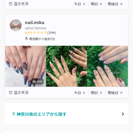
空き状況
今日
×
明日
×
明後日
×
nail.mika
salon femme
4.6
(
29
件)
1
2
3
4
5
鶴見駅
から徒歩5分
Star
Stars
Stars
Stars
Stars
¥9,900
空き状況
今日
×
明日
×
明後日
×
神奈川県のエリアから探す
横浜