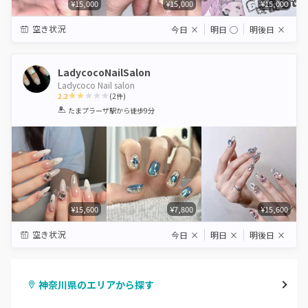
¥15,000
¥15,000
¥15,000
空き状況
今日
×
明日
◯
明後日
×
LadycocoNailSalon
Ladycoco Nail salon
2.2
(
2
件)
1
2
3
4
5
たまプラーザ駅
から徒歩9分
Star
Stars
Stars
Stars
Stars
¥15,600
¥7,800
¥15,600
空き状況
今日
×
明日
×
明後日
×
神奈川県のエリアから探す