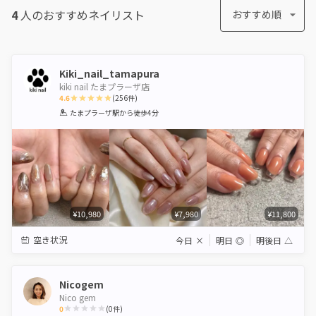
4
人のおすすめ
ネイリスト
おすすめ順
Kiki_nail_tamapura
kiki nail たまプラーザ店
4.6
(
256
件)
1
2
3
4
5
たまプラーザ駅
から徒歩4分
Star
Stars
Stars
Stars
Stars
¥10,980
¥7,980
¥11,800
空き状況
今日
×
明日
◎
明後日
△
Nicogem
Nico gem
0
(
0
件)