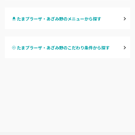
横浜
たまプラーザ・あざみ野のメニューから探す
川崎
ハンドジェル
鶴見
たまプラーザ・あざみ野のこだわり条件から探す
ハンドスカルプ
パラジェル
溝の口・武蔵溝ノ口・高津
ハンドケアカラー
フィルイン
たまプラーザ・あざみ野
フット
持ち込み OK
本厚木・海老名・伊勢原
オフのみ
やり放題 あり
港北・都筑・青葉台