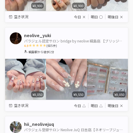
¥8,900
¥8,900
空き状況
今日
×
明日
◯
明後日
×
neolive_yuki
パラジェル認定サロン bridge by neolive 綱島店 【ブリッジバイネオリーブ】
4.9
(
605
件)
1
2
3
4
5
綱島駅
から徒歩1分
Star
Stars
Stars
Stars
Stars
¥8,050
¥9,550
¥8,050
空き状況
今日
△
明日
△
明後日
×
hii_neolivejuq
パラジェル登録サロン Neolive JuQ 日吉店【ネオリーブジューク】