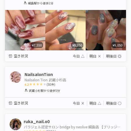
1
2
3
4
5
綱島駅
から徒歩1分
Star
Stars
Stars
Stars
Stars
¥7,550
¥9,050
¥9,050
空き状況
今日
△
明日
×
明後日
◎
NailsalonTion
Nailsalon Tion 武蔵小杉店
4.2
(
50
件)
1
2
3
4
5
武蔵小杉駅
から徒歩5分
Star
Stars
Stars
Stars
Stars
空き状況
今日
×
明日
△
明後日
◯
ruka_nail.o0
パラジェル認定サロン bridge by neolive 綱島店 【ブリッジバイネオリーブ】