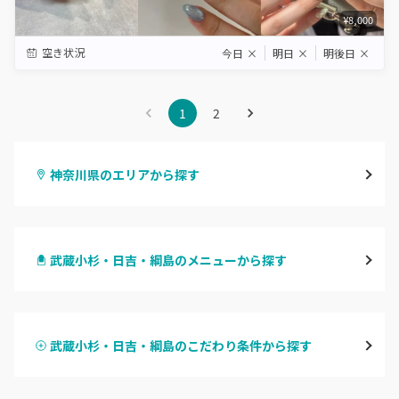
¥8,000
空き状況
今日
×
明日
×
明後日
×
1
2
神奈川県のエリアから探す
横浜
武蔵小杉・日吉・綱島のメニューから探す
川崎
ハンドジェル
鶴見
武蔵小杉・日吉・綱島のこだわり条件から探す
ハンドスカルプ
パラジェル
溝の口・武蔵溝ノ口・高津