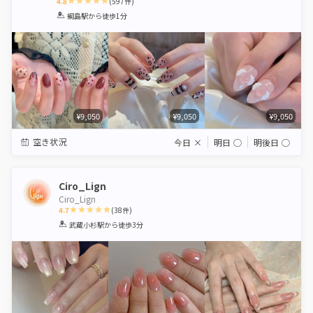
4.8
(
597
件)
1
2
3
4
5
綱島駅
から徒歩1分
Star
Stars
Stars
Stars
Stars
¥9,050
¥9,050
¥9,050
空き状況
今日
×
明日
◯
明後日
◯
Ciro_Lign
Ciro_Lign
4.7
(
38
件)
1
2
3
4
5
武蔵小杉駅
から徒歩3分
Star
Stars
Stars
Stars
Stars