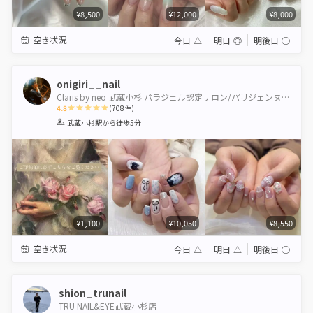
¥8,500
¥12,000
¥8,000
空き状況
今日
△
明日
◎
明後日
◯
onigiri__nail
Claris by neo 武蔵小杉 パラジェル認定サロン/パリジェンヌ＆healthy導入サロン
4.8
(
708
件)
1
2
3
4
5
武蔵小杉駅
から徒歩5分
Star
Stars
Stars
Stars
Stars
¥1,100
¥10,050
¥8,550
空き状況
今日
△
明日
△
明後日
◯
shion_trunail
TRU NAIL&EYE武蔵小杉店