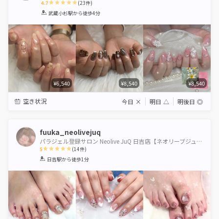
4.7
(
23
件)
1
2
3
4
5
武蔵小杉駅
から徒歩4分
Star
Stars
Stars
Stars
Stars
¥6,540
¥8,540
¥8,540
空き状況
今日
×
明日
△
明後日
◎
fuuka_neolivejuq
パラジェル登録サロン Neolive JuQ 日吉店【ネオリーブジューク】
5
(
14
件)
1
2
3
4
5
日吉駅
から徒歩1分
Star
Stars
Stars
Stars
Stars