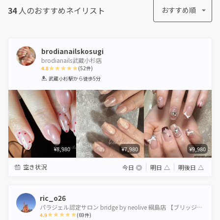
34
人のおすすめ
ネイリスト
おすすめ順
brodianailskosugi
brodianails武蔵小杉店
4.8
(
52
件)
1
2
3
4
5
武蔵小杉駅
から徒歩5分
Star
Stars
Stars
Stars
Stars
¥8,980
¥7,980
¥9,980
空き状況
今日
◎
明日
△
明後日
△
ric_o26
パラジェル認定サロン bridge by neolive 綱島店 【ブリッジバイネオリーブ】
4.9
(
69
件)