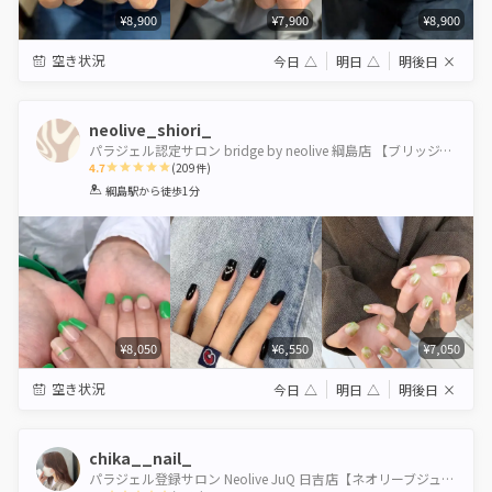
¥8,900
¥7,900
¥8,900
空き状況
今日
△
明日
△
明後日
×
neolive_shiori_
パラジェル認定サロン bridge by neolive 綱島店 【ブリッジバイネオリーブ】
4.7
(
209
件)
1
2
3
4
5
綱島駅
から徒歩1分
Star
Stars
Stars
Stars
Stars
¥8,050
¥6,550
¥7,050
空き状況
今日
△
明日
△
明後日
×
chika__nail_
パラジェル登録サロン Neolive JuQ 日吉店【ネオリーブジューク】