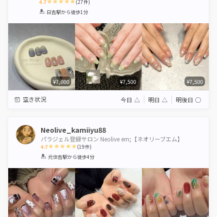
4.7
(
27
件)
1
2
3
4
5
日吉駅
から徒歩1分
Star
Stars
Stars
Stars
Stars
¥7,000
¥7,500
¥7,500
空き状況
今日
△
明日
△
明後日
◯
Neolive_kamiiyu88
パラジェル登録サロン Neolive em;【ネオリーブエム】
4.7
(
19
件)
1
2
3
4
5
元住吉駅
から徒歩4分
Star
Stars
Stars
Stars
Stars