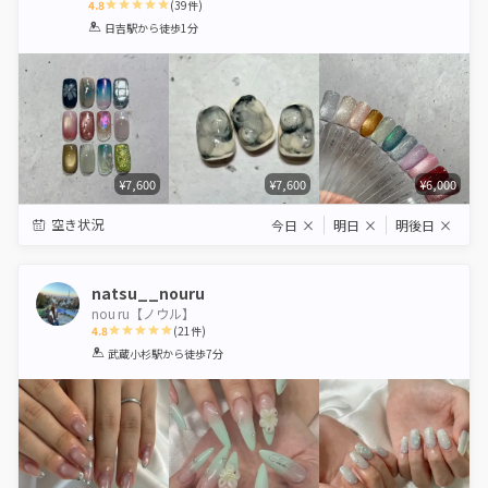
4.8
(
39
件)
1
2
3
4
5
日吉駅
から徒歩1分
Star
Stars
Stars
Stars
Stars
¥7,600
¥7,600
¥6,000
空き状況
今日
×
明日
×
明後日
×
natsu__nouru
nou ru【ノウル】
4.8
(
21
件)
1
2
3
4
5
武蔵小杉駅
から徒歩7分
Star
Stars
Stars
Stars
Stars