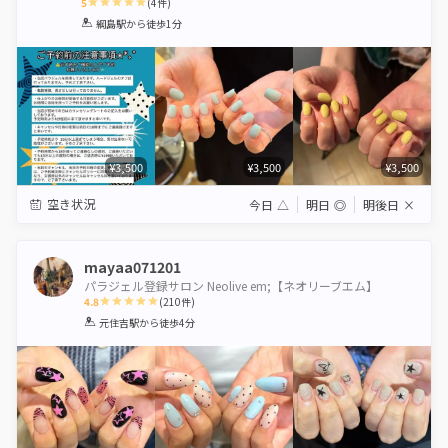
5
(
4
件)
1
2
3
4
5
綱島駅
から徒歩1分
Star
Stars
Stars
Stars
Stars
¥3,500
¥3,500
¥3,500
空き状況
今日
△
明日
◎
明後日
×
mayaa071201
パラジェル登録サロン Neolive em;【ネオリーブエム】
4.8
(
210
件)
1
2
3
4
5
元住吉駅
から徒歩4分
Star
Stars
Stars
Stars
Stars