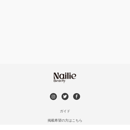
ハンドケアカラー
フィルイン
たまプラーザ・あざみ野
フット
持ち込み OK
本厚木・海老名・伊勢原
オフのみ
やり放題 あり
港北・都筑・青葉台
初回オフ 無料
横須賀・鎌倉・逗子
DVD観賞
桜木町・みなとみらい・関内
メンズOK
ガイド
橋本・相模原・淵野辺
掲載希望の方はこちら
出張OK
利用規約