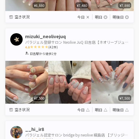
¥6,880
¥7,480
¥7,890
空き状況
今日
×
明日
◎
明後日
◎
mizuki_neolivejuq
パラジェル登録サロン Neolive JuQ 日吉店【ネオリーブジューク】
4.8
(
42
件)
1
2
3
4
5
日吉駅
から徒歩1分
Star
Stars
Stars
Stars
Stars
¥7,500
¥7,500
空き状況
今日
△
明日
△
明後日
△
__hi_ir8
パラジェル認定サロン bridge by neolive 綱島店 【ブリッジバイネオリーブ】