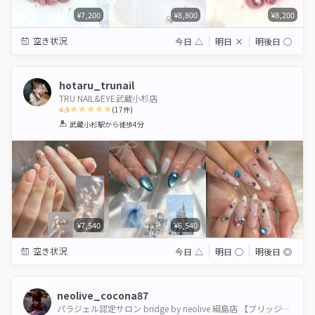
¥7,200
¥8,800
¥8,200
空き状況
今日
△
明日
×
明後日
◯
hotaru_trunail
TRU NAIL&EYE武蔵小杉店
4.9
(
17
件)
1
2
3
4
5
武蔵小杉駅
から徒歩4分
Star
Stars
Stars
Stars
Stars
¥7,540
¥6,540
空き状況
今日
△
明日
◯
明後日
◎
neolive_cocona87
パラジェル認定サロン bridge by neolive 綱島店 【ブリッジバイネオリーブ】