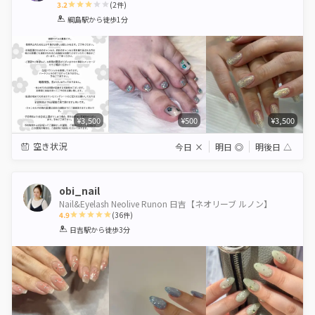
3.2
(
2
件)
1
2
3
4
5
綱島駅
から徒歩1分
Star
Stars
Stars
Stars
Stars
¥3,500
¥500
¥3,500
空き状況
今日
×
明日
◎
明後日
△
obi_nail
Nail&Eyelash Neolive Runon 日吉【ネオリーブ ルノン】
4.9
(
36
件)
1
2
3
4
5
日吉駅
から徒歩3分
Star
Stars
Stars
Stars
Stars