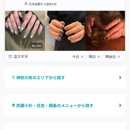
1
2
3
4
5
元住吉駅
から徒歩4分
Star
Stars
Stars
Stars
Stars
¥9,000
空き状況
今日
×
明日
×
明後日
×
神奈川県のエリアから探す
横浜
武蔵小杉・日吉・綱島のメニューから探す
川崎
ハンドジェル
鶴見