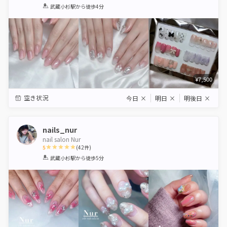
1
2
3
4
5
武蔵小杉駅
から徒歩4分
Star
Stars
Stars
Stars
Stars
¥7,500
空き状況
今日
×
明日
×
明後日
×
nails_nur
nail salon Nur
5
(
42
件)
1
2
3
4
5
武蔵小杉駅
から徒歩5分
Star
Stars
Stars
Stars
Stars