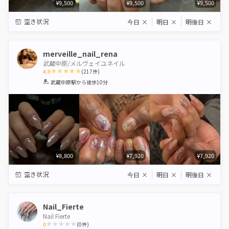
¥9,500
¥9,500
¥9,500
空き状況
今日
×
明日
×
明後日
×
merveille_nail_rena
武蔵中原/メルヴェイユネイル
4.9
(
217
件)
1
2
3
4
5
武蔵中原駅
から徒歩10分
Star
Stars
Stars
Stars
Stars
¥8,800
¥7,920
¥7,920
空き状況
今日
×
明日
×
明後日
×
Nail_Fierte
Nail Fierte
0
(
0
件)