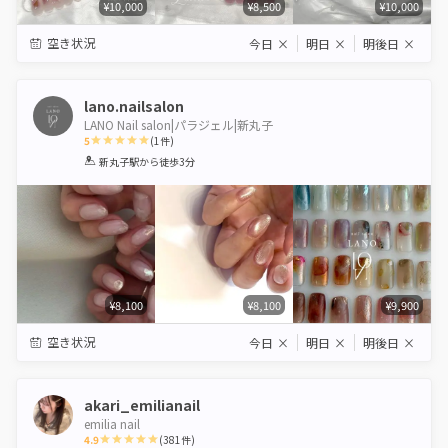
¥10,000
¥8,500
¥10,000
空き状況
今日
×
明日
×
明後日
×
lano.nailsalon
LANO Nail salon|パラジェル|新丸子
5
(
1
件)
1
2
3
4
5
新丸子駅
から徒歩3分
Star
Stars
Stars
Stars
Stars
¥8,100
¥8,100
¥9,900
空き状況
今日
×
明日
×
明後日
×
akari_emilianail
emilia nail
4.9
(
381
件)