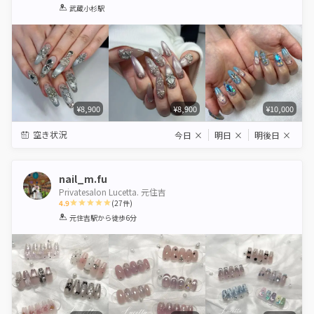
1
2
3
4
5
武蔵小杉駅
Star
Stars
Stars
Stars
Stars
¥8,900
¥8,900
¥10,000
空き状況
今日
×
明日
×
明後日
×
nail_m.fu
Privatesalon Lucetta. 元住吉
4.9
(
27
件)
1
2
3
4
5
元住吉駅
から徒歩6分
Star
Stars
Stars
Stars
Stars