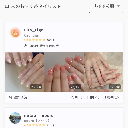
11
人のおすすめ
ネイリスト
おすすめ順
Ciro_Lign
Ciro_Lign
4.7
(
38
件)
1
2
3
4
5
武蔵小杉駅
から徒歩3分
Star
Stars
Stars
Stars
Stars
¥6,880
¥7,480
¥7,890
空き状況
今日
×
明日
◯
明後日
◎
natsu__nouru
nou ru【ノウル】
4.8
(
21
件)