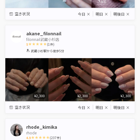
空き状況
今日
×
明日
×
明後日
×
akane_filonnail
filonnail武蔵小杉店
5
(
1
件)
1
2
3
4
5
武蔵小杉駅
から徒歩5分
Star
Stars
Stars
Stars
Stars
¥2,300
¥2,300
¥2,300
空き状況
今日
×
明日
×
明後日
×
rhode_kimika
rhode
4.9
(
237
件)