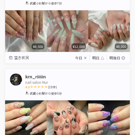
1
2
3
4
5
武蔵小杉駅
から徒歩7分
Star
Stars
Stars
Stars
Stars
¥8,500
¥12,000
¥8,000
空き状況
今日
×
明日
△
明後日
◎
krn_riiiiin
nail salon Nur
4.5
(
19
件)
1
2
3
4
5
武蔵小杉駅
から徒歩5分
Star
Stars
Stars
Stars
Stars