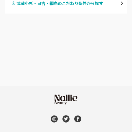
武蔵小杉・日吉・綱島のこだわり条件から探す
ハンドスカルプ
パラジェル
溝の口・武蔵溝ノ口・高津
ハンドケアカラー
フィルイン
たまプラーザ・あざみ野
フット
持ち込み OK
本厚木・海老名・伊勢原
オフのみ
やり放題 あり
港北・都筑・青葉台
初回オフ 無料
横須賀・鎌倉・逗子
DVD観賞
桜木町・みなとみらい・関内