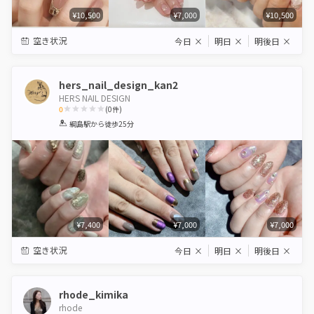
¥10,500
¥7,000
¥10,500
空き状況
今日
×
明日
×
明後日
×
hers_nail_design_kan2
HERS NAIL DESIGN
0
(
0
件)
1
2
3
4
5
綱島駅
から徒歩25分
Star
Stars
Stars
Stars
Stars
¥7,400
¥7,000
¥7,000
空き状況
今日
×
明日
×
明後日
×
rhode_kimika
rhode