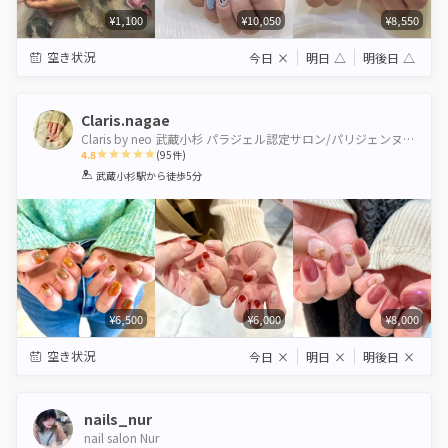
¥1,100
¥10,050
¥8,550
空き状況
今日
×
明日
△
明後日
△
Claris.nagae
Claris by neo 武蔵小杉 パラジェル認定サロン/パリジェンヌ＆healthy導入サロン
4.8
(
95
件)
1
2
3
4
5
武蔵小杉駅
から徒歩5分
Star
Stars
Stars
Stars
Stars
¥6,500
¥6,000
¥8,000
空き状況
今日
×
明日
×
明後日
×
nails_nur
nail salon Nur