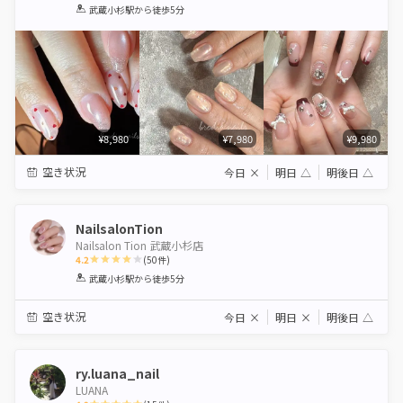
1
2
3
4
5
武蔵小杉駅
から徒歩5分
Star
Stars
Stars
Stars
Stars
¥8,980
¥7,980
¥9,980
空き状況
今日
×
明日
△
明後日
△
NailsalonTion
Nailsalon Tion 武蔵小杉店
4.2
(
50
件)
1
2
3
4
5
武蔵小杉駅
から徒歩5分
Star
Stars
Stars
Stars
Stars
空き状況
今日
×
明日
×
明後日
△
ry.luana_nail
LUANA