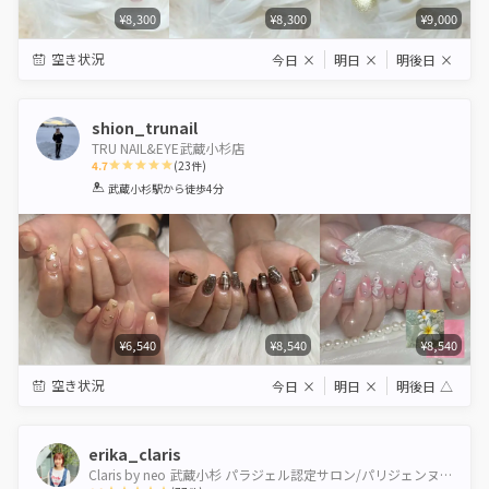
¥8,300
¥8,300
¥9,000
空き状況
今日
×
明日
×
明後日
×
shion_trunail
TRU NAIL&EYE武蔵小杉店
4.7
(
23
件)
1
2
3
4
5
武蔵小杉駅
から徒歩4分
Star
Stars
Stars
Stars
Stars
¥6,540
¥8,540
¥8,540
空き状況
今日
×
明日
×
明後日
△
erika_claris
Claris by neo 武蔵小杉 パラジェル認定サロン/パリジェンヌ＆healthy導入サロン