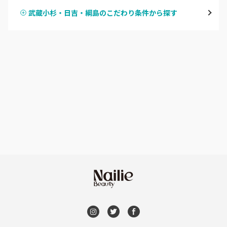
鶴見
武蔵小杉・日吉・綱島のこだわり条件から探す
ハンドスカルプ
パラジェル
溝の口・武蔵溝ノ口・高津
ハンドケアカラー
フィルイン
たまプラーザ・あざみ野
フット
持ち込み OK
本厚木・海老名・伊勢原
オフのみ
やり放題 あり
港北・都筑・青葉台
初回オフ 無料
横須賀・鎌倉・逗子
DVD観賞
桜木町・みなとみらい・関内