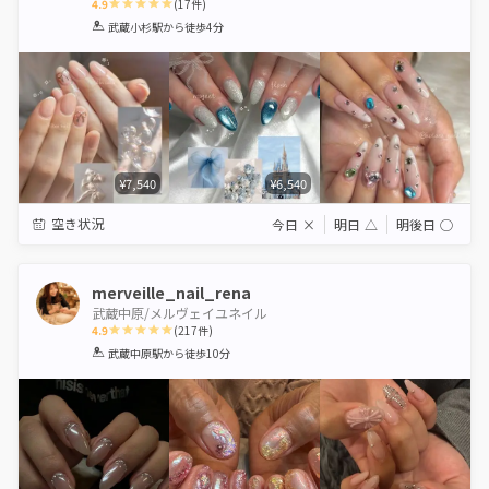
4.9
(
17
件)
1
2
3
4
5
武蔵小杉駅
から徒歩4分
Star
Stars
Stars
Stars
Stars
¥7,540
¥6,540
空き状況
今日
×
明日
△
明後日
◯
merveille_nail_rena
武蔵中原/メルヴェイユネイル
4.9
(
217
件)
1
2
3
4
5
武蔵中原駅
から徒歩10分
Star
Stars
Stars
Stars
Stars