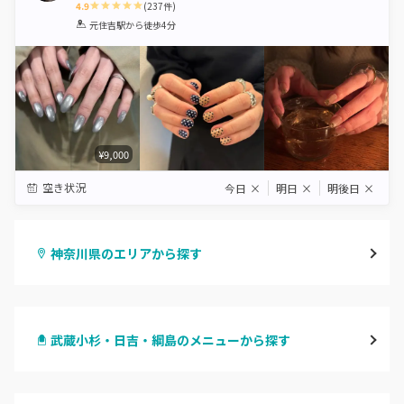
4.9
(
237
件)
1
2
3
4
5
元住吉駅
から徒歩4分
Star
Stars
Stars
Stars
Stars
¥9,000
空き状況
今日
×
明日
×
明後日
×
神奈川県のエリアから探す
横浜
武蔵小杉・日吉・綱島のメニューから探す
川崎
ハンドジェル