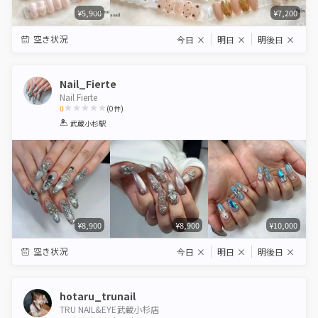
¥5,900
¥7,200
空き状況
今日
×
明日
×
明後日
×
Nail_Fierte
Nail Fierte
0
(
0
件)
1
2
3
4
5
武蔵小杉駅
Star
Stars
Stars
Stars
Stars
¥8,900
¥8,900
¥10,000
空き状況
今日
×
明日
×
明後日
×
hotaru_trunail
TRU NAIL&EYE武蔵小杉店