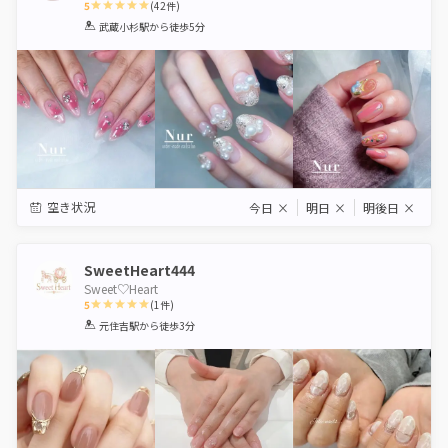
5
(
42
件)
1
2
3
4
5
武蔵小杉駅
から徒歩5分
Star
Stars
Stars
Stars
Stars
空き状況
今日
×
明日
×
明後日
×
SweetHeart444
Sweet♡Heart
5
(
1
件)
1
2
3
4
5
元住吉駅
から徒歩3分
Star
Stars
Stars
Stars
Stars