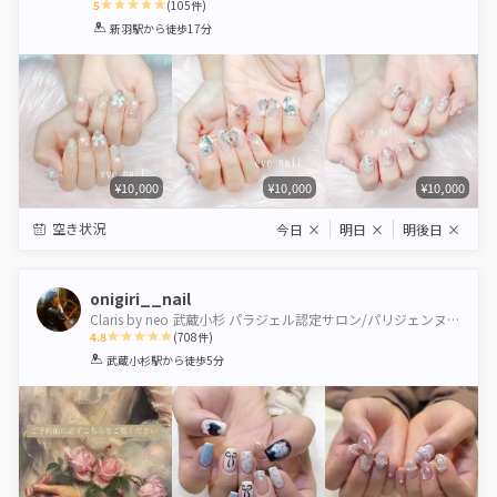
5
(
105
件)
1
2
3
4
5
新羽駅
から徒歩17分
Star
Stars
Stars
Stars
Stars
¥10,000
¥10,000
¥10,000
空き状況
今日
×
明日
×
明後日
×
onigiri__nail
Claris by neo 武蔵小杉 パラジェル認定サロン/パリジェンヌ＆healthy導入サロン
4.8
(
708
件)
1
2
3
4
5
武蔵小杉駅
から徒歩5分
Star
Stars
Stars
Stars
Stars