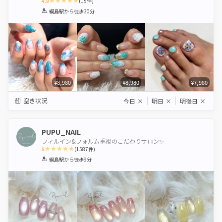
4.9
(
15
件)
1
2
3
4
5
綱島駅
から徒歩30分
Star
Stars
Stars
Stars
Stars
¥8,980
¥8,980
¥7,980
空き状況
今日
×
明日
×
明後日
×
PUPU_NAIL
フィルイン&フォルム重視のこだわりサロン✨
5
(
1587
件)
1
2
3
4
5
綱島駅
から徒歩9分
Star
Stars
Stars
Stars
Stars