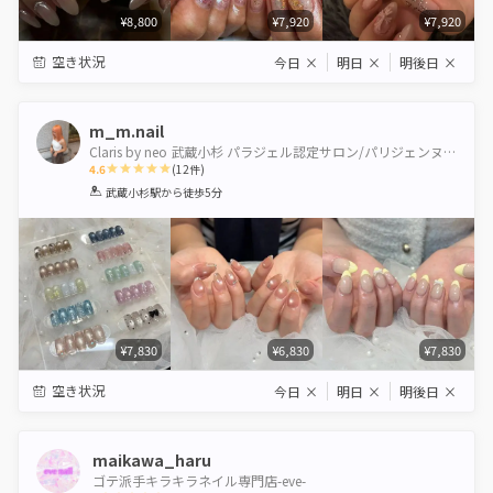
¥8,800
¥7,920
¥7,920
空き状況
今日
×
明日
×
明後日
×
m_m.nail
Claris by neo 武蔵小杉 パラジェル認定サロン/パリジェンヌ＆healthy導入サロン
4.6
(
12
件)
1
2
3
4
5
武蔵小杉駅
から徒歩5分
Star
Stars
Stars
Stars
Stars
¥7,830
¥6,830
¥7,830
空き状況
今日
×
明日
×
明後日
×
maikawa_haru
ゴテ派手キラキラネイル専門店-eve-