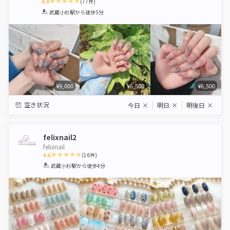
4.9
(
77
件)
1
2
3
4
5
武蔵小杉駅
から徒歩5分
Star
Stars
Stars
Stars
Stars
¥9,000
¥6,500
¥6,500
空き状況
今日
×
明日
×
明後日
×
felixnail2
felixnail
4.6
(
16
件)
1
2
3
4
5
武蔵小杉駅
から徒歩4分
Star
Stars
Stars
Stars
Stars