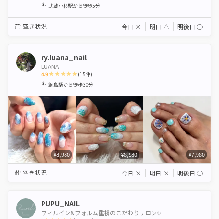
1
2
3
4
5
武蔵小杉駅
から徒歩5分
Star
Stars
Stars
Stars
Stars
空き状況
今日
×
明日
△
明後日
◯
ry.luana_nail
LUANA
4.9
(
15
件)
1
2
3
4
5
綱島駅
から徒歩30分
Star
Stars
Stars
Stars
Stars
¥8,980
¥8,980
¥7,980
空き状況
今日
×
明日
×
明後日
◯
PUPU_NAIL
フィルイン&フォルム重視のこだわりサロン✨