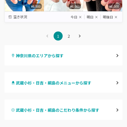
¥6,500
¥6,000
¥8,000
空き状況
今日
×
明日
×
明後日
×
1
2
神奈川県のエリアから探す
横浜
武蔵小杉・日吉・綱島のメニューから探す
川崎
ハンドジェル
鶴見
武蔵小杉・日吉・綱島のこだわり条件から探す
ハンドスカルプ
パラジェル
溝の口・武蔵溝ノ口・高津