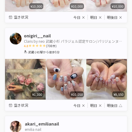
¥10,000
¥10,000
¥10,000
空き状況
今日
×
明日
×
明後日
×
onigiri__nail
Claris by neo 武蔵小杉 パラジェル認定サロン/パリジェンヌ＆healthy導入サロン
4.8
(
708
件)
1
2
3
4
5
武蔵小杉駅
から徒歩5分
Star
Stars
Stars
Stars
Stars
¥1,100
¥10,050
¥8,550
空き状況
今日
×
明日
×
明後日
△
akari_emilianail
emilia nail