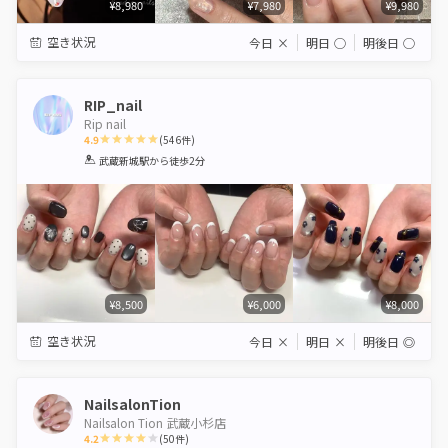
¥8,980
¥7,980
¥9,980
空き状況
今日
×
明日
◯
明後日
◯
RIP_nail
Rip nail
4.9
(
546
件)
1
2
3
4
5
武蔵新城駅
から徒歩2分
Star
Stars
Stars
Stars
Stars
¥8,500
¥6,000
¥8,000
空き状況
今日
×
明日
×
明後日
◎
NailsalonTion
Nailsalon Tion 武蔵小杉店
4.2
(
50
件)