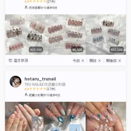
4.9
(
27
件)
1
2
3
4
5
元住吉駅
から徒歩6分
Star
Stars
Stars
Stars
Stars
¥10,000
¥8,500
¥10,000
空き状況
今日
×
明日
×
明後日
×
hotaru_trunail
TRU NAIL&EYE武蔵小杉店
4.9
(
17
件)
1
2
3
4
5
武蔵小杉駅
から徒歩4分
Star
Stars
Stars
Stars
Stars