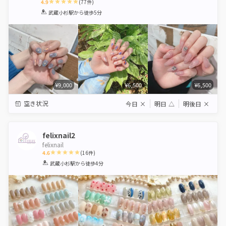
4.9
(
77
件)
1
2
3
4
5
武蔵小杉駅
から徒歩5分
Star
Stars
Stars
Stars
Stars
¥9,000
¥6,500
¥6,500
空き状況
今日
×
明日
△
明後日
×
felixnail2
felixnail
4.6
(
16
件)
1
2
3
4
5
武蔵小杉駅
から徒歩4分
Star
Stars
Stars
Stars
Stars