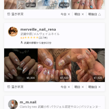
¥7,540
¥6,540
空き状況
今日
×
明日
×
明後日
△
merveille_nail_rena
武蔵中原/メルヴェイユネイル
4.9
(
217
件)
1
2
3
4
5
武蔵中原駅
から徒歩10分
Star
Stars
Stars
Stars
Stars
¥8,800
¥7,920
¥7,920
空き状況
今日
×
明日
×
明後日
×
m_m.nail
Claris by neo 武蔵小杉 パラジェル認定サロン/パリジェンヌ＆healthy導入サロン