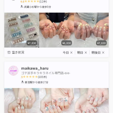
4.6
(
12
件)
1
2
3
4
5
武蔵小杉駅
から徒歩5分
Star
Stars
Stars
Stars
Stars
¥7,830
¥6,830
¥7,830
空き状況
今日
×
明日
×
明後日
×
maikawa_haru
ゴテ派手キラキラネイル専門店-eve-
5
(
105
件)
1
2
3
4
5
新羽駅
から徒歩17分
Star
Stars
Stars
Stars
Stars