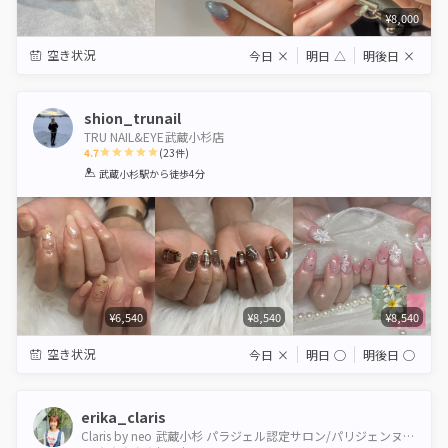
¥8,000
空き状況
今日
×
明日
△
明後日
×
shion_trunail
TRU NAIL&EYE武蔵小杉店
4.7
(
23
件)
1
2
3
4
5
武蔵小杉駅
から徒歩4分
Star
Stars
Stars
Stars
Stars
¥6,540
¥8,540
¥8,540
空き状況
今日
×
明日
◯
明後日
◯
erika_claris
Claris by neo 武蔵小杉 パラジェル認定サロン/パリジェンヌ＆healthy導入サロン