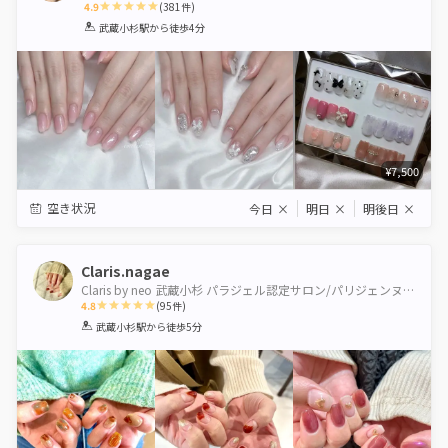
4.9
(
381
件)
1
2
3
4
5
武蔵小杉駅
から徒歩4分
Star
Stars
Stars
Stars
Stars
¥7,500
空き状況
今日
×
明日
×
明後日
×
Claris.nagae
Claris by neo 武蔵小杉 パラジェル認定サロン/パリジェンヌ＆healthy導入サロン
4.8
(
95
件)
1
2
3
4
5
武蔵小杉駅
から徒歩5分
Star
Stars
Stars
Stars
Stars