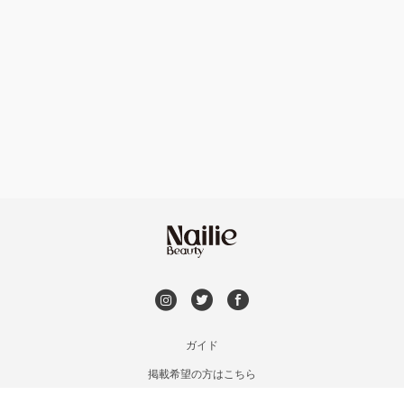
ハンドケアカラー
フィルイン
たまプラーザ・あざみ野
フット
持ち込み OK
本厚木・海老名・伊勢原
オフのみ
やり放題 あり
港北・都筑・青葉台
初回オフ 無料
横須賀・鎌倉・逗子
DVD観賞
桜木町・みなとみらい・関内
メンズOK
ガイド
橋本・相模原・淵野辺
掲載希望の方はこちら
出張OK
利用規約