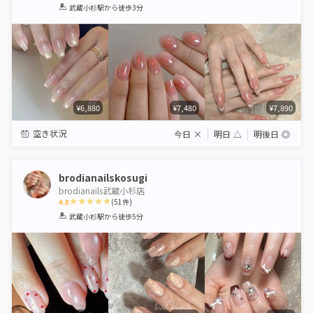
1
2
3
4
5
武蔵小杉駅
から徒歩3分
Star
Stars
Stars
Stars
Stars
¥6,880
¥7,480
¥7,890
空き状況
今日
×
明日
△
明後日
◎
brodianailskosugi
brodianails武蔵小杉店
4.8
(
51
件)
1
2
3
4
5
武蔵小杉駅
から徒歩5分
Star
Stars
Stars
Stars
Stars