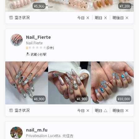
¥5,900
¥7,200
空き状況
今日
×
明日
×
明後日
×
Nail_Fierte
Nail Fierte
0
(
0
件)
1
2
3
4
5
武蔵小杉駅
Star
Stars
Stars
Stars
Stars
¥8,900
¥8,900
¥10,000
空き状況
今日
×
明日
△
明後日
×
nail_m.fu
Privatesalon Lucetta. 元住吉