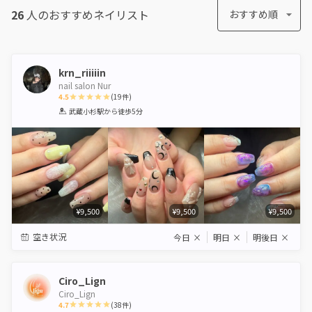
26
人のおすすめ
ネイリスト
おすすめ順
krn_riiiiin
nail salon Nur
4.5
(
19
件)
1
2
3
4
5
武蔵小杉駅
から徒歩5分
Star
Stars
Stars
Stars
Stars
¥9,500
¥9,500
¥9,500
空き状況
今日
×
明日
×
明後日
×
Ciro_Lign
Ciro_Lign
4.7
(
38
件)