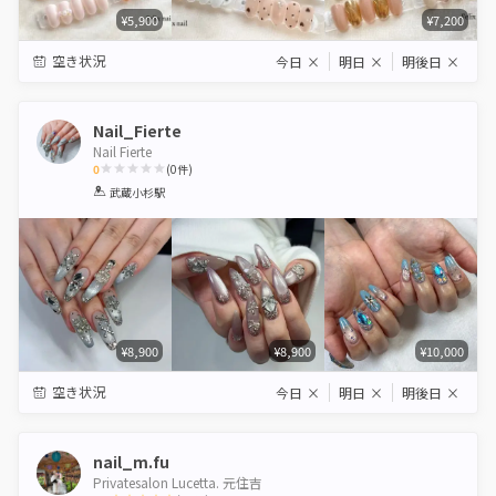
¥5,900
¥7,200
空き状況
今日
×
明日
×
明後日
×
Nail_Fierte
Nail Fierte
0
(
0
件)
1
2
3
4
5
武蔵小杉駅
Star
Stars
Stars
Stars
Stars
¥8,900
¥8,900
¥10,000
空き状況
今日
×
明日
×
明後日
×
nail_m.fu
Privatesalon Lucetta. 元住吉