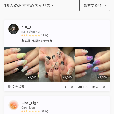
16
人のおすすめ
ネイリスト
おすすめ順
krn_riiiiin
nail salon Nur
4.5
(
19
件)
1
2
3
4
5
武蔵小杉駅
から徒歩5分
Star
Stars
Stars
Stars
Stars
¥9,500
¥9,500
¥9,500
空き状況
今日
×
明日
×
明後日
×
Ciro_Lign
Ciro_Lign
4.7
(
38
件)