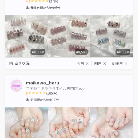
4.9
(
27
件)
1
2
3
4
5
元住吉駅
から徒歩6分
Star
Stars
Stars
Stars
Stars
¥10,000
¥8,500
¥10,000
空き状況
今日
×
明日
×
明後日
×
maikawa_haru
ゴテ派手キラキラネイル専門店-eve-
5
(
105
件)
1
2
3
4
5
新羽駅
から徒歩17分
Star
Stars
Stars
Stars
Stars