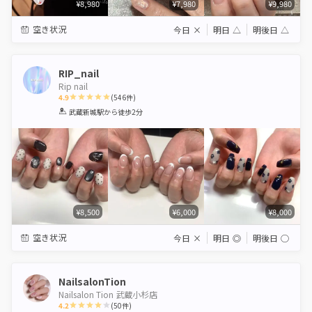
¥8,980
¥7,980
¥9,980
空き状況
今日
×
明日
△
明後日
△
RIP_nail
Rip nail
4.9
(
546
件)
1
2
3
4
5
武蔵新城駅
から徒歩2分
Star
Stars
Stars
Stars
Stars
¥8,500
¥6,000
¥8,000
空き状況
今日
×
明日
◎
明後日
◯
NailsalonTion
Nailsalon Tion 武蔵小杉店
4.2
(
50
件)