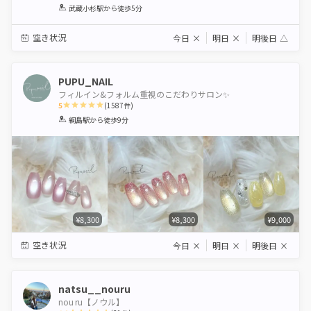
1
2
3
4
5
武蔵小杉駅
から徒歩5分
Star
Stars
Stars
Stars
Stars
空き状況
今日
×
明日
×
明後日
△
PUPU_NAIL
フィルイン&フォルム重視のこだわりサロン✨
5
(
1587
件)
1
2
3
4
5
綱島駅
から徒歩9分
Star
Stars
Stars
Stars
Stars
¥8,300
¥8,300
¥9,000
空き状況
今日
×
明日
×
明後日
×
natsu__nouru
nou ru【ノウル】