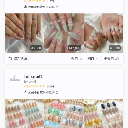
4.8
(
21
件)
1
2
3
4
5
武蔵小杉駅
から徒歩7分
Star
Stars
Stars
Stars
Stars
¥8,500
¥12,000
¥8,000
空き状況
今日
×
明日
△
明後日
◎
felixnail2
felixnail
4.6
(
16
件)
1
2
3
4
5
武蔵小杉駅
から徒歩4分
Star
Stars
Stars
Stars
Stars