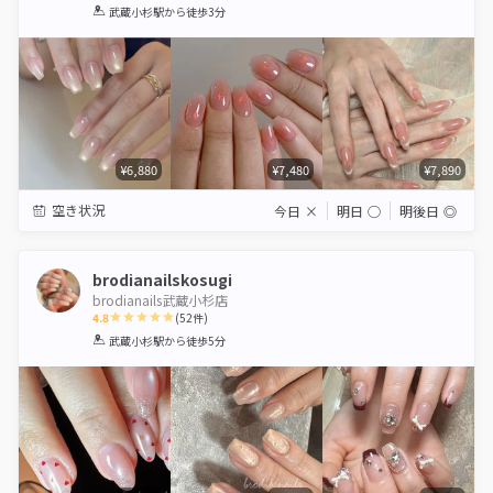
1
2
3
4
5
武蔵小杉駅
から徒歩3分
Star
Stars
Stars
Stars
Stars
¥6,880
¥7,480
¥7,890
空き状況
今日
×
明日
◯
明後日
◎
brodianailskosugi
brodianails武蔵小杉店
4.8
(
52
件)
1
2
3
4
5
武蔵小杉駅
から徒歩5分
Star
Stars
Stars
Stars
Stars