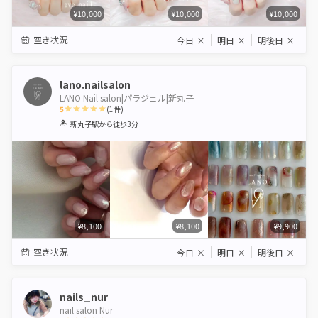
¥10,000
¥10,000
¥10,000
空き状況
今日
×
明日
×
明後日
×
lano.nailsalon
LANO Nail salon|パラジェル|新丸子
5
(
1
件)
1
2
3
4
5
新丸子駅
から徒歩3分
Star
Stars
Stars
Stars
Stars
¥8,100
¥8,100
¥9,900
空き状況
今日
×
明日
×
明後日
×
nails_nur
nail salon Nur