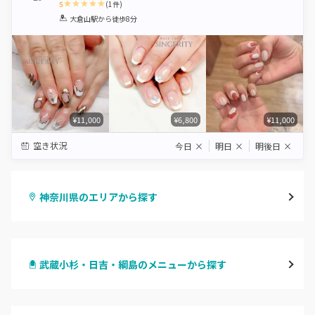
5
(
1
件)
1
2
3
4
5
大倉山駅
から徒歩8分
Star
Stars
Stars
Stars
Stars
¥11,000
¥6,800
¥11,000
空き状況
今日
×
明日
×
明後日
×
神奈川県のエリアから探す
横浜
武蔵小杉・日吉・綱島のメニューから探す
川崎
ハンドジェル