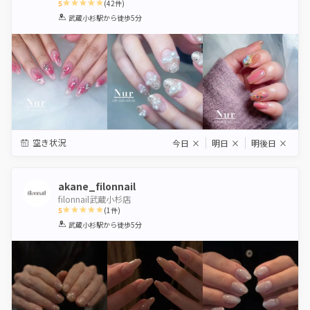
5
(
42
件)
1
2
3
4
5
武蔵小杉駅
から徒歩5分
Star
Stars
Stars
Stars
Stars
空き状況
今日
×
明日
×
明後日
×
akane_filonnail
filonnail武蔵小杉店
5
(
1
件)
1
2
3
4
5
武蔵小杉駅
から徒歩5分
Star
Stars
Stars
Stars
Stars