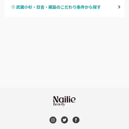
鶴見
武蔵小杉・日吉・綱島のこだわり条件から探す
ハンドスカルプ
パラジェル
溝の口・武蔵溝ノ口・高津
ハンドケアカラー
フィルイン
たまプラーザ・あざみ野
フット
持ち込み OK
本厚木・海老名・伊勢原
オフのみ
やり放題 あり
港北・都筑・青葉台
初回オフ 無料
横須賀・鎌倉・逗子
DVD観賞
桜木町・みなとみらい・関内