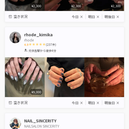
¥2,300
¥2,300
¥2,300
空き状況
今日
×
明日
×
明後日
×
rhode_kimika
rhode
4.9
(
237
件)
1
2
3
4
5
元住吉駅
から徒歩4分
Star
Stars
Stars
Stars
Stars
¥9,000
空き状況
今日
×
明日
×
明後日
×
NAIL_SINCERITY
NAILSALON SINCERITY