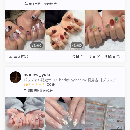
1
2
3
4
5
元住吉駅
から徒歩4分
Star
Stars
Stars
Stars
Stars
¥8,900
¥8,900
空き状況
今日
×
明日
×
明後日
◎
neolive_yuki
パラジェル認定サロン bridge by neolive 綱島店 【ブリッジバイネオリーブ】
4.9
(
605
件)
1
2
3
4
5
綱島駅
から徒歩1分
Star
Stars
Stars
Stars
Stars