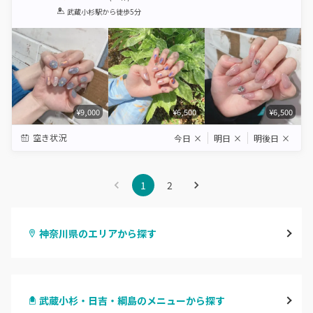
1
2
3
4
5
武蔵小杉駅
から徒歩5分
Star
Stars
Stars
Stars
Stars
¥9,000
¥6,500
¥6,500
空き状況
今日
×
明日
×
明後日
×
1
2
神奈川県のエリアから探す
横浜
武蔵小杉・日吉・綱島のメニューから探す
川崎