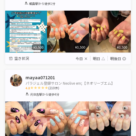
1
2
3
4
5
綱島駅
から徒歩1分
Star
Stars
Stars
Stars
Stars
¥3,500
¥3,500
¥3,500
空き状況
今日
×
明日
△
明後日
◎
mayaa071201
パラジェル登録サロン Neolive em;【ネオリーブエム】
4.8
(
210
件)
1
2
3
4
5
元住吉駅
から徒歩4分
Star
Stars
Stars
Stars
Stars