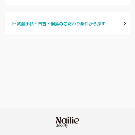
ハンドジェル
鶴見
武蔵小杉・日吉・綱島のこだわり条件から探す
ハンドスカルプ
パラジェル
溝の口・武蔵溝ノ口・高津
ハンドケアカラー
フィルイン
たまプラーザ・あざみ野
フット
持ち込み OK
本厚木・海老名・伊勢原
オフのみ
やり放題 あり
港北・都筑・青葉台
初回オフ 無料
横須賀・鎌倉・逗子