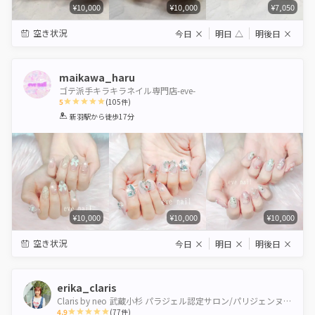
¥10,000
¥10,000
¥7,050
空き状況
今日
×
明日
△
明後日
×
maikawa_haru
ゴテ派手キラキラネイル専門店-eve-
5
(
105
件)
1
2
3
4
5
新羽駅
から徒歩17分
Star
Stars
Stars
Stars
Stars
¥10,000
¥10,000
¥10,000
空き状況
今日
×
明日
×
明後日
×
erika_claris
Claris by neo 武蔵小杉 パラジェル認定サロン/パリジェンヌ＆healthy導入サロン
4.9
(
77
件)