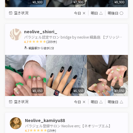
¥8,900
¥7,900
¥8,900
空き状況
今日
×
明日
△
明後日
◯
neolive_shiori_
パラジェル認定サロン bridge by neolive 綱島店 【ブリッジバイネオリーブ】
4.7
(
209
件)
1
2
3
4
5
綱島駅
から徒歩1分
Star
Stars
Stars
Stars
Stars
¥8,050
¥6,550
¥7,050
空き状況
今日
×
明日
△
明後日
△
Neolive_kamiiyu88
パラジェル登録サロン Neolive em;【ネオリーブエム】
4.7
(
19
件)