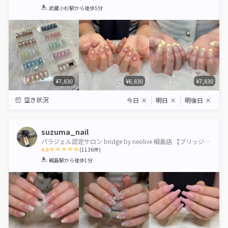
1
2
3
4
5
武蔵小杉駅
から徒歩5分
Star
Stars
Stars
Stars
Stars
¥7,830
¥6,830
¥7,830
空き状況
今日
×
明日
×
明後日
×
suzuma_nail
パラジェル認定サロン bridge by neolive 綱島店 【ブリッジバイネオリーブ】
4.9
(
1136
件)
1
2
3
4
5
綱島駅
から徒歩1分
Star
Stars
Stars
Stars
Stars