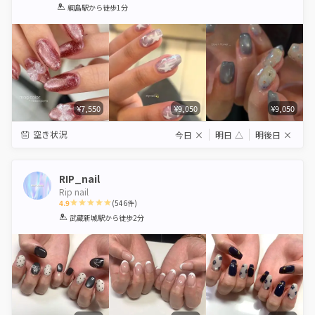
1
2
3
4
5
綱島駅
から徒歩1分
Star
Stars
Stars
Stars
Stars
¥7,550
¥9,050
¥9,050
空き状況
今日
×
明日
△
明後日
×
RIP_nail
Rip nail
4.9
(
546
件)
1
2
3
4
5
武蔵新城駅
から徒歩2分
Star
Stars
Stars
Stars
Stars