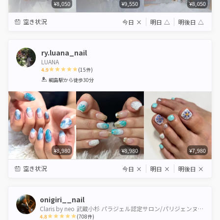
¥8,050
¥9,550
¥8,050
空き状況
今日
×
明日
△
明後日
△
ry.luana_nail
LUANA
4.9
(
15
件)
1
2
3
4
5
綱島駅
から徒歩30分
Star
Stars
Stars
Stars
Stars
¥8,980
¥8,980
¥7,980
空き状況
今日
×
明日
×
明後日
×
onigiri__nail
Claris by neo 武蔵小杉 パラジェル認定サロン/パリジェンヌ＆healthy導入サロン
4.8
(
708
件)