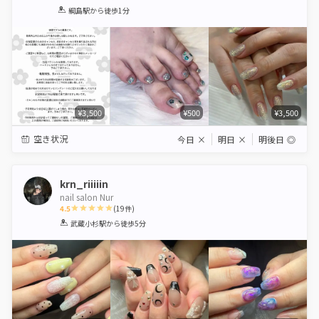
1
2
3
4
5
綱島駅
から徒歩1分
Star
Stars
Stars
Stars
Stars
¥3,500
¥500
¥3,500
空き状況
今日
×
明日
×
明後日
◎
krn_riiiiin
nail salon Nur
4.5
(
19
件)
1
2
3
4
5
武蔵小杉駅
から徒歩5分
Star
Stars
Stars
Stars
Stars