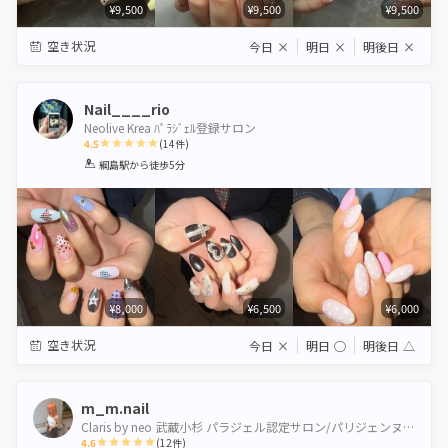
¥9,500
¥9,500
¥9,500
空き状況
今日
×
明日
×
明後日
×
Nail____rio
Neolive Krea ﾊﾟﾗｼﾞｪﾙ登録サロン
4.5
(
14
件)
1
2
3
4
5
綱島駅
から徒歩5分
Star
Stars
Stars
Stars
Stars
¥8,000
¥6,500
¥6,000
空き状況
今日
×
明日
◯
明後日
△
m_m.nail
Claris by neo 武蔵小杉 パラジェル認定サロン/パリジェンヌ＆healthy導入サロン
4.6
(
12
件)