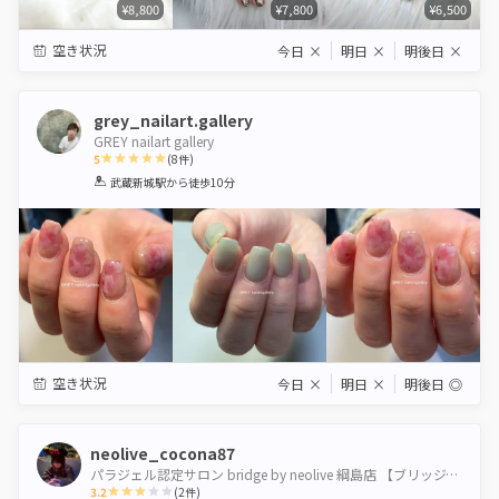
¥8,800
¥7,800
¥6,500
空き状況
今日
×
明日
×
明後日
×
grey_nailart.gallery
GREY nailart gallery
5
(
8
件)
1
2
3
4
5
武蔵新城駅
から徒歩10分
Star
Stars
Stars
Stars
Stars
空き状況
今日
×
明日
×
明後日
◎
neolive_cocona87
パラジェル認定サロン bridge by neolive 綱島店 【ブリッジバイネオリーブ】
3.2
(
2
件)