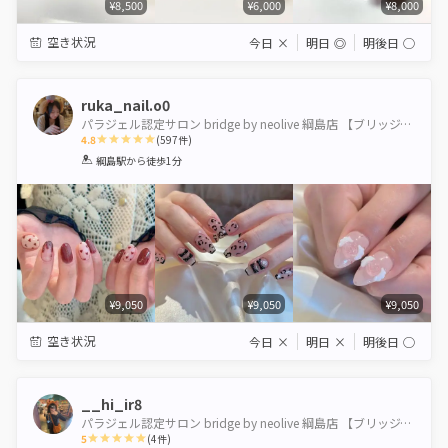
¥8,500
¥6,000
¥8,000
空き状況
今日
×
明日
◎
明後日
◯
ruka_nail.o0
パラジェル認定サロン bridge by neolive 綱島店 【ブリッジバイネオリーブ】
4.8
(
597
件)
1
2
3
4
5
綱島駅
から徒歩1分
Star
Stars
Stars
Stars
Stars
¥9,050
¥9,050
¥9,050
空き状況
今日
×
明日
×
明後日
◯
__hi_ir8
パラジェル認定サロン bridge by neolive 綱島店 【ブリッジバイネオリーブ】
5
(
4
件)