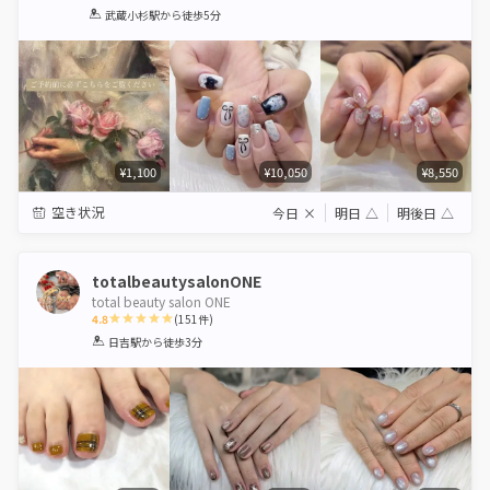
1
2
3
4
5
武蔵小杉駅
から徒歩5分
Star
Stars
Stars
Stars
Stars
¥1,100
¥10,050
¥8,550
空き状況
今日
×
明日
△
明後日
△
totalbeautysalonONE
total beauty salon ONE
4.8
(
151
件)
1
2
3
4
5
日吉駅
から徒歩3分
Star
Stars
Stars
Stars
Stars