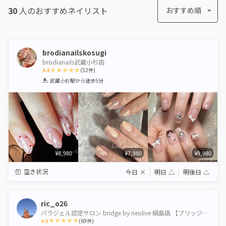
30
人のおすすめ
ネイリスト
おすすめ順
brodianailskosugi
brodianails武蔵小杉店
4.8
(
52
件)
1
2
3
4
5
武蔵小杉駅
から徒歩5分
Star
Stars
Stars
Stars
Stars
¥8,980
¥7,980
¥9,980
空き状況
今日
×
明日
△
明後日
△
ric_o26
パラジェル認定サロン bridge by neolive 綱島店 【ブリッジバイネオリーブ】
4.9
(
69
件)