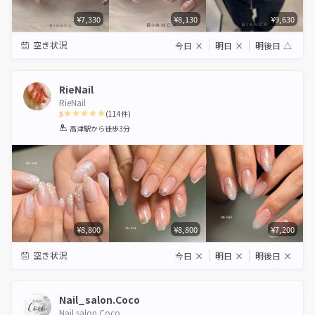
¥7,330
¥8,130
¥9,630
空き状況
今日
×
明日
×
明後日
△
RieNail
RieNail
5
(
114
件)
1
2
3
4
5
高津駅
から徒歩3分
Star
Stars
Stars
Stars
Stars
¥8,800
¥8,800
¥7,200
空き状況
今日
×
明日
×
明後日
×
Nail_salon.Coco
Nail salon Coco