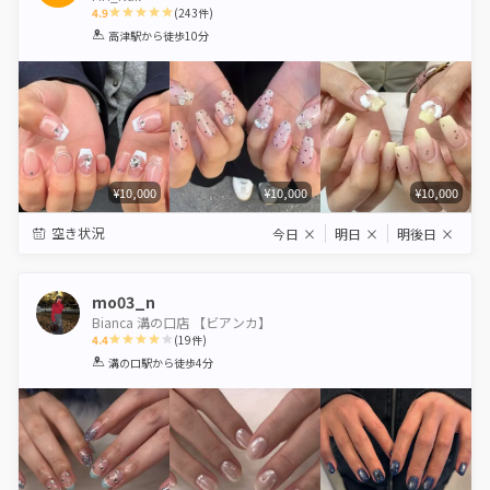
4.9
(
243
件)
1
2
3
4
5
高津駅
から徒歩10分
Star
Stars
Stars
Stars
Stars
¥10,000
¥10,000
¥10,000
空き状況
今日
×
明日
×
明後日
×
mo03_n
Bianca 溝の口店 【ビアンカ】
4.4
(
19
件)
1
2
3
4
5
溝の口駅
から徒歩4分
Star
Stars
Stars
Stars
Stars