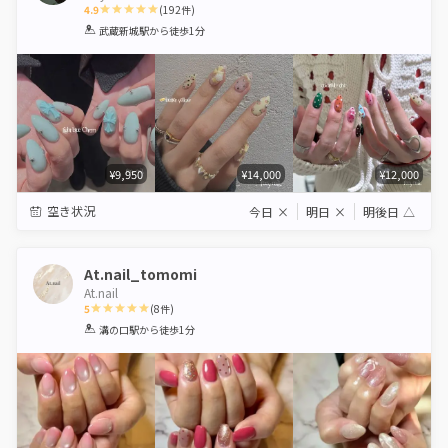
4.9
(
192
件)
1
2
3
4
5
武蔵新城駅
から徒歩1分
Star
Stars
Stars
Stars
Stars
¥9,950
¥14,000
¥12,000
空き状況
今日
×
明日
×
明後日
△
At.nail_tomomi
At.nail
5
(
8
件)
1
2
3
4
5
溝の口駅
から徒歩1分
Star
Stars
Stars
Stars
Stars