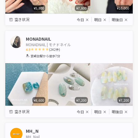
¥5,800
¥7,800
¥10,000
空き状況
今日
×
明日
×
明後日
×
MONADNAIL
MONADNAIL | モナドネイル
4.9
(
242
件)
1
2
3
4
5
宮崎台駅
から徒歩7分
Star
Stars
Stars
Stars
Stars
¥8,600
¥7,200
¥7,200
空き状況
今日
×
明日
×
明後日
×
MH_N
MH_Nail