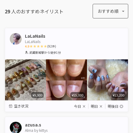
29
人のおすすめ
ネイリスト
おすすめ順
LaLaNails
LaLaNails
4.9
(
92
件)
1
2
3
4
5
武蔵新城駅
から徒歩1分
Star
Stars
Stars
Stars
Stars
¥9,900
¥55,000
¥13,200
空き状況
今日
×
明日
×
明後日
◎
azusa.s
Alma by kittys