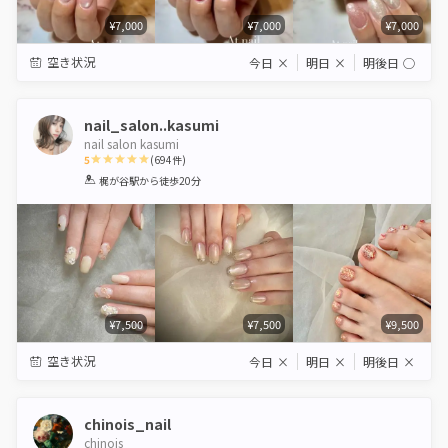
¥7,000
¥7,000
¥7,000
空き状況
今日
×
明日
×
明後日
◯
nail_salon..kasumi
nail salon kasumi
5
(
694
件)
1
2
3
4
5
梶が谷駅
から徒歩20分
Star
Stars
Stars
Stars
Stars
¥7,500
¥7,500
¥9,500
空き状況
今日
×
明日
×
明後日
×
chinois_nail
chinois