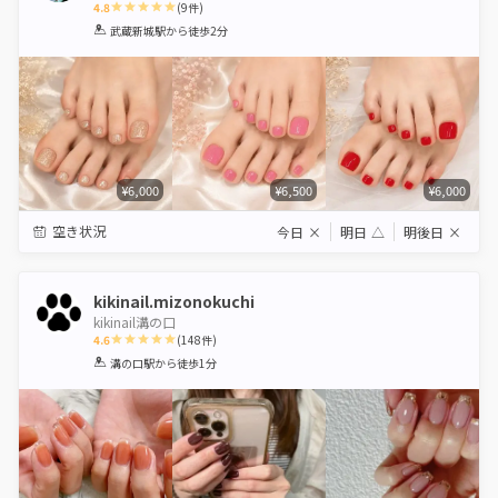
4.8
(
9
件)
1
2
3
4
5
武蔵新城駅
から徒歩2分
Star
Stars
Stars
Stars
Stars
¥6,000
¥6,500
¥6,000
空き状況
今日
×
明日
△
明後日
×
kikinail.mizonokuchi
kikinail溝の口
4.6
(
148
件)
1
2
3
4
5
溝の口駅
から徒歩1分
Star
Stars
Stars
Stars
Stars