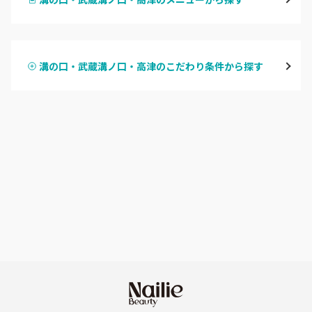
川崎
ハンドジェル
鶴見
溝の口・武蔵溝ノ口・高津のこだわり条件から探す
ハンドスカルプ
パラジェル
溝の口・武蔵溝ノ口・高津
ハンドケアカラー
フィルイン
たまプラーザ・あざみ野
フット
持ち込み OK
本厚木・海老名・伊勢原
オフのみ
やり放題 あり
港北・都筑・青葉台
初回オフ 無料
横須賀・鎌倉・逗子