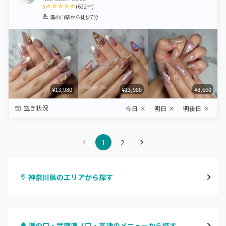
5
(
632
件)
1
2
3
4
5
溝の口駅
から徒歩7分
Star
Stars
Stars
Stars
Stars
¥13,980
¥13,980
¥8,660
空き状況
今日
×
明日
×
明後日
×
1
2
神奈川県のエリアから探す
横浜
溝の口・武蔵溝ノ口・高津のメニューから探す