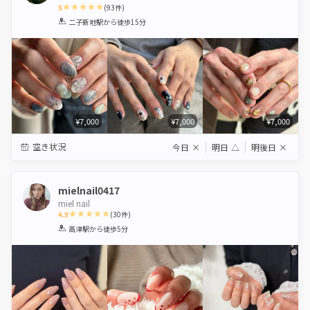
5
(
93
件)
1
2
3
4
5
二子新地駅
から徒歩15分
Star
Stars
Stars
Stars
Stars
¥7,000
¥7,000
¥7,000
空き状況
今日
×
明日
△
明後日
×
mielnail0417
miel nail
4.9
(
30
件)
1
2
3
4
5
高津駅
から徒歩5分
Star
Stars
Stars
Stars
Stars