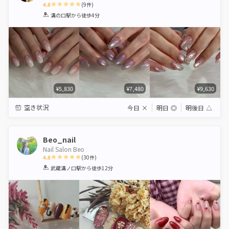
4.8
(
9
件)
1
2
3
4
5
溝の口駅
から徒歩4分
Star
Stars
Stars
Stars
Stars
¥5,830
¥7,480
¥9,630
空き状況
今日
×
明日
◎
明後日
△
Beo_nail
Nail Salon Beo
4.8
(
30
件)
1
2
3
4
5
武蔵溝ノ口駅
から徒歩12分
Star
Stars
Stars
Stars
Stars