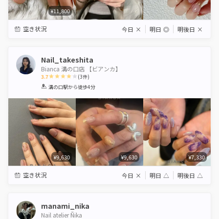
¥11,800
空き状況
今日
×
明日
◎
明後日
×
Nail_takeshita
Bianca 溝の口店 【ビアンカ】
3.7
(
3
件)
1
2
3
4
5
溝の口駅
から徒歩4分
Star
Stars
Stars
Stars
Stars
¥9,630
¥9,630
¥7,330
空き状況
今日
×
明日
△
明後日
△
manami_nika
Nail atelier Ñika