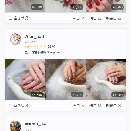
¥7,500
¥7,500
¥6,500
空き状況
今日
×
明日
△
明後日
△
Wilu_nail
wilunail
4.6
(
82
件)
1
2
3
4
5
二子新地駅
から徒歩1分
Star
Stars
Stars
Stars
Stars
¥5,500
¥7,700
¥7,700
空き状況
今日
×
明日
◎
明後日
×
aramu_14
feey