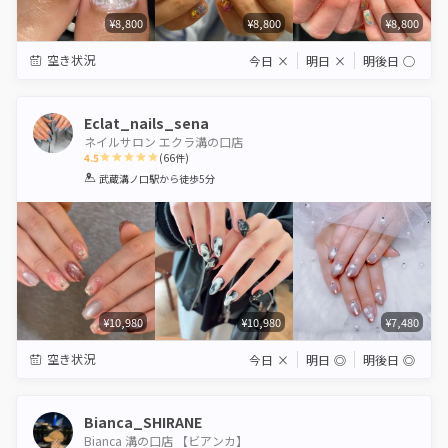
¥8,800
¥8,800
¥8,800
空き状況
今日
×
明日
×
明後日
◯
Eclat_nails_sena
ネイルサロン エクラ溝の口店
4.5
(
66
件)
1
2
3
4
5
武蔵溝ノ口駅
から徒歩5分
Star
Stars
Stars
Stars
Stars
¥10,980
¥10,980
¥7,480
空き状況
今日
×
明日
◎
明後日
◎
Bianca_SHIRANE
Bianca 溝の口店 【ビアンカ】