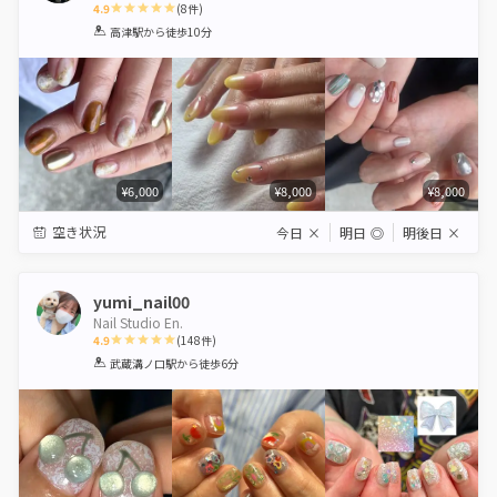
4.9
(
8
件)
1
2
3
4
5
高津駅
から徒歩10分
Star
Stars
Stars
Stars
Stars
¥6,000
¥8,000
¥8,000
空き状況
今日
×
明日
◎
明後日
×
yumi_nail00
Nail Studio En.
4.9
(
148
件)
1
2
3
4
5
武蔵溝ノ口駅
から徒歩6分
Star
Stars
Stars
Stars
Stars