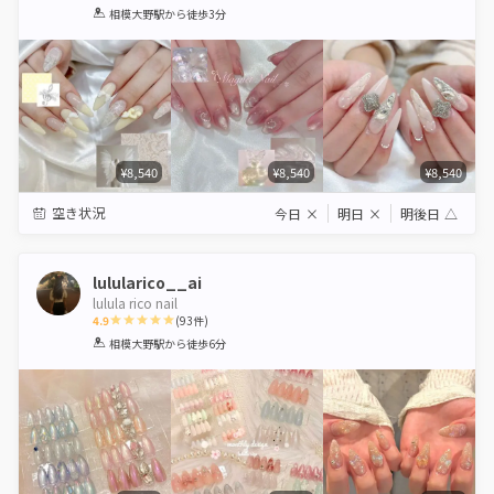
1
2
3
4
5
相模大野駅
から徒歩3分
Star
Stars
Stars
Stars
Stars
¥8,540
¥8,540
¥8,540
空き状況
今日
×
明日
×
明後日
△
lulularico__ai
lulula rico nail
4.9
(
93
件)
1
2
3
4
5
相模大野駅
から徒歩6分
Star
Stars
Stars
Stars
Stars