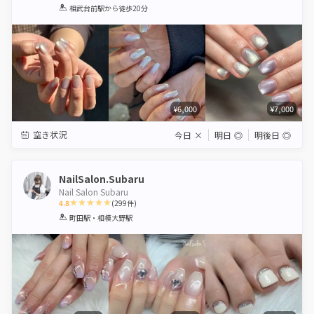
1
2
3
4
5
相武台前駅
から徒歩20分
Star
Stars
Stars
Stars
Stars
¥6,000
¥7,000
空き状況
今日
×
明日
◎
明後日
◎
NailSalon.Subaru
Nail Salon Subaru
4.8
(
299
件)
1
2
3
4
5
町田駅・相模大野駅
Star
Stars
Stars
Stars
Stars