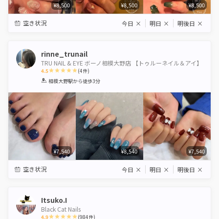
¥8,500
¥8,500
¥8,500
空き状況
今日
×
明日
×
明後日
×
rinne_trunail
TRU NAIL & EYE ボーノ相模大野店 【トゥルーネイル＆アイ】
4.5
(
4
件)
1
2
3
4
5
相模大野駅
から徒歩3分
Star
Stars
Stars
Stars
Stars
¥7,540
¥8,540
¥7,540
空き状況
今日
×
明日
×
明後日
×
Itsuko.I
Black Cat Nails
4.9
(
984
件)