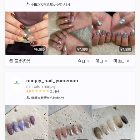
1
2
3
4
5
小田急相模原駅
から徒歩3分
Star
Stars
Stars
Stars
Stars
¥6,880
¥7,990
¥7,990
空き状況
今日
×
明日
×
明後日
×
minpiy_nail_yumenom
nail salon minpiy
4.9
(
13
件)
1
2
3
4
5
相模大野駅
から徒歩4分
Star
Stars
Stars
Stars
Stars