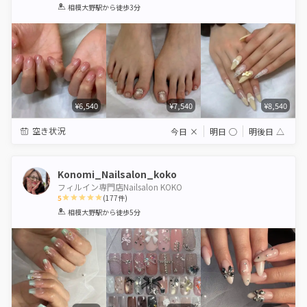
1
2
3
4
5
相模大野駅
から徒歩3分
Star
Stars
Stars
Stars
Stars
¥6,540
¥7,540
¥8,540
空き状況
今日
×
明日
◯
明後日
△
Konomi_Nailsalon_koko
フィルイン専門店Nailsalon KOKO
5
(
177
件)
1
2
3
4
5
相模大野駅
から徒歩5分
Star
Stars
Stars
Stars
Stars