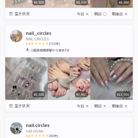
¥8,900
¥8,000
¥8,000
空き状況
今日
×
明日
◯
明後日
×
nail_circles
NAIL CIRCLES
4.9
(
710
件)
1
2
3
4
5
小田急相模原駅
から徒歩3分
Star
Stars
Stars
Stars
Stars
¥8,600
¥7,980
¥13,900
空き状況
今日
×
明日
×
明後日
×
nail.circles
nail circles
4.8
(
40
件)