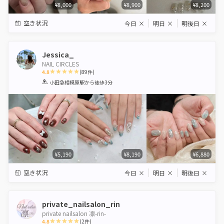
¥8,000
¥8,900
¥8,200
空き状況
今日
×
明日
×
明後日
×
Jessica_
NAIL CIRCLES
4.8
(
89
件)
1
2
3
4
5
小田急相模原駅
から徒歩3分
Star
Stars
Stars
Stars
Stars
¥5,190
¥8,190
¥6,880
空き状況
今日
×
明日
×
明後日
×
private_nailsalon_rin
private nailsalon 凛-rin-
4.8
(
2
件)