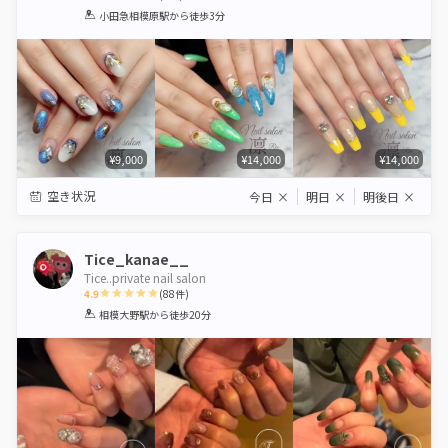
1
2
3
4
5
小田急相模原駅
から徒歩3分
Star
Stars
Stars
Stars
Stars
¥9,000
¥14,000
¥14,000
空き状況
今日
×
明日
×
明後日
×
Tice_kanae__
Tice..private nail salon
4.9
(
88
件)
1
2
3
4
5
相模大野駅
から徒歩20分
Star
Stars
Stars
Stars
Stars