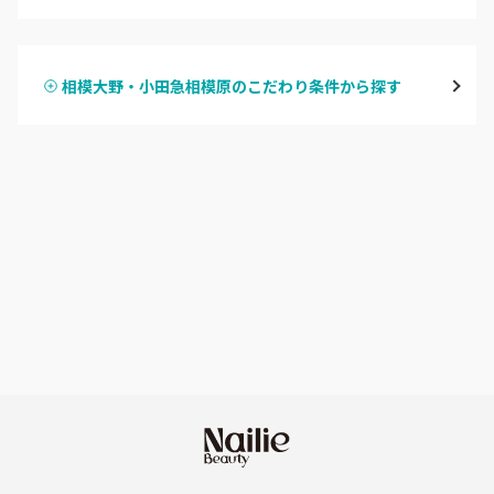
ハンドジェル
鶴見
相模大野・小田急相模原のこだわり条件から探す
ハンドスカルプ
パラジェル
溝の口・武蔵溝ノ口・高津
ハンドケアカラー
フィルイン
たまプラーザ・あざみ野
フット
持ち込み OK
本厚木・海老名・伊勢原
オフのみ
やり放題 あり
港北・都筑・青葉台
初回オフ 無料
横須賀・鎌倉・逗子