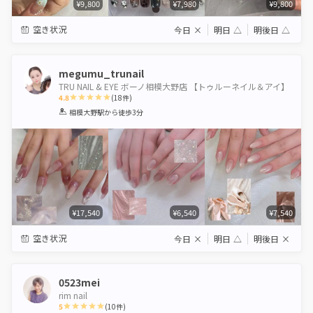
¥9,800
¥7,980
¥9,800
空き状況
今日
×
明日
△
明後日
△
megumu_trunail
TRU NAIL & EYE ボーノ相模大野店 【トゥルーネイル＆アイ】
4.8
(
18
件)
1
2
3
4
5
相模大野駅
から徒歩3分
Star
Stars
Stars
Stars
Stars
¥17,540
¥6,540
¥7,540
空き状況
今日
×
明日
△
明後日
×
0523mei
rim nail
5
(
10
件)