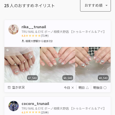
25
人のおすすめ
ネイリスト
おすすめ順
rika__trunail
TRU NAIL & EYE ボーノ相模大野店 【トゥルーネイル＆アイ】
4.8
(
71
件)
1
2
3
4
5
相模大野駅
から徒歩3分
Star
Stars
Stars
Stars
Stars
¥7,540
¥8,540
¥8,540
空き状況
今日
×
明日
△
明後日
◯
cocoro_trunail
TRU NAIL & EYE ボーノ相模大野店 【トゥルーネイル＆アイ】
4.5
(
25
件)