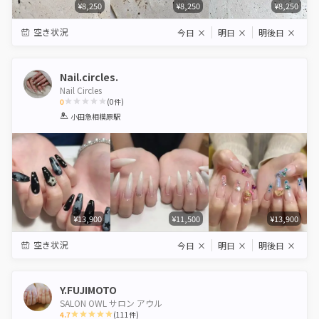
¥8,250
¥8,250
¥8,250
空き状況
今日
×
明日
×
明後日
×
Nail.circles.
Nail Circles
0
(
0
件)
1
2
3
4
5
小田急相模原駅
Star
Stars
Stars
Stars
Stars
¥13,900
¥11,500
¥13,900
空き状況
今日
×
明日
×
明後日
×
Y.FUJIMOTO
SALON OWL サロン アウル
4.7
(
111
件)