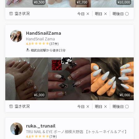
¥9,500
¥7,700
¥10,000
空き状況
今日
×
明日
×
明後日
◯
HandSnailZama
HandSnail Zama
4.9
(
37
件)
1
2
3
4
5
相武台前駅
から徒歩15分
Star
Stars
Stars
Stars
Stars
¥6,000
¥6,000
空き状況
今日
×
明日
×
明後日
◯
ruka._trunail
TRU NAIL & EYE ボーノ相模大野店 【トゥルーネイル＆アイ】
4.8
(
7
件)