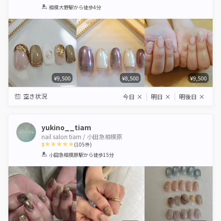
1
2
3
4
5
相模大野駅
から徒歩4分
Star
Stars
Stars
Stars
Stars
¥9,500
¥8,500
¥9,500
空き状況
今日
×
明日
×
明後日
×
yukino__tiam
nail salon tiam / 小田急相模原
5
(
105
件)
1
2
3
4
5
小田急相模原駅
から徒歩15分
Star
Stars
Stars
Stars
Stars