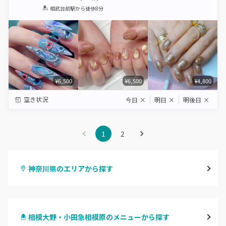
1
2
3
4
5
相武台前駅
から徒歩8分
Star
Stars
Stars
Stars
Stars
¥6,500
¥6,500
¥4,800
空き状況
今日
×
明日
×
明後日
×
1
2
神奈川県のエリアから探す
横浜
相模大野・小田急相模原のメニューから探す
川崎