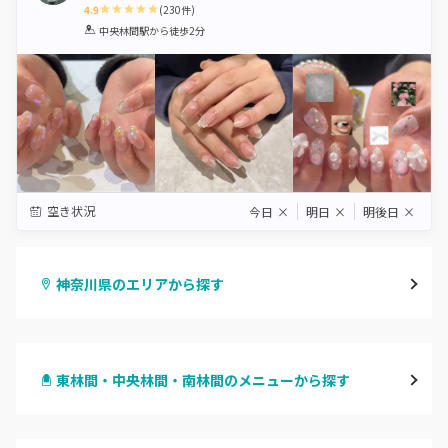
4.9
(
230
件)
1
2
3
4
5
中央林間駅
から徒歩2分
Star
Stars
Stars
Stars
Stars
空き状況
今日
×
明日
×
明後日
×
神奈川県のエリアから探す
横浜
東林間・中央林間・南林間のメニューから探す
川崎
ハンドジェル