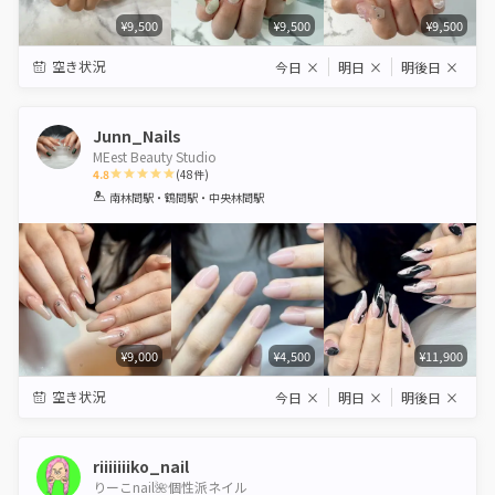
¥9,500
¥9,500
¥9,500
空き状況
今日
×
明日
×
明後日
×
Junn_Nails
MEest Beauty Studio
4.8
(
48
件)
1
2
3
4
5
南林間駅・鶴間駅・中央林間駅
Star
Stars
Stars
Stars
Stars
¥9,000
¥4,500
¥11,900
空き状況
今日
×
明日
×
明後日
×
riiiiiiiko_nail
りーこnail🌺個性派ネイル