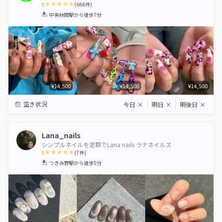
5
(
666
件)
1
2
3
4
5
中央林間駅
から徒歩7分
Star
Stars
Stars
Stars
Stars
¥14,500
¥14,500
¥14,500
空き状況
今日
×
明日
×
明後日
×
Lana_nails
シンプルネイルを定額でLana nails ラナネイルズ
5
(
7
件)
1
2
3
4
5
つきみ野駅
から徒歩5分
Star
Stars
Stars
Stars
Stars