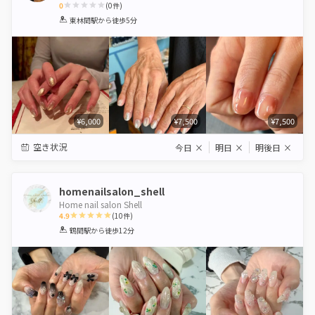
0
(
0
件)
1
2
3
4
5
東林間駅
から徒歩5分
Star
Stars
Stars
Stars
Stars
¥6,000
¥7,500
¥7,500
空き状況
今日
×
明日
×
明後日
×
homenailsalon_shell
Home nail salon Shell
4.9
(
10
件)
1
2
3
4
5
鶴間駅
から徒歩12分
Star
Stars
Stars
Stars
Stars