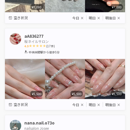
¥7,000
¥7,000
空き状況
今日
×
明日
×
明後日
×
aA836277
桜ネイルサロン
4.9
(
17
件)
1
2
3
4
5
中央林間駅
から徒歩5分
Star
Stars
Stars
Stars
Stars
¥5,500
¥5,500
¥5,500
空き状況
今日
×
明日
×
明後日
×
nana.nail.o73o
nailsalon Josee