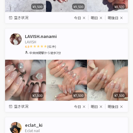
¥9,500
¥9,500
¥8,500
空き状況
今日
×
明日
×
明後日
×
LAVISH.nanami
LAVISH
4.9
(
61
件)
1
2
3
4
5
中央林間駅
から徒歩3分
Star
Stars
Stars
Stars
Stars
¥7,500
¥7,500
¥7,500
空き状況
今日
×
明日
×
明後日
×
eclat_ki
Eclat nail