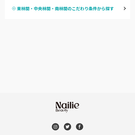
鶴見
東林間・中央林間・南林間のこだわり条件から探す
ハンドスカルプ
パラジェル
溝の口・武蔵溝ノ口・高津
ハンドケアカラー
フィルイン
たまプラーザ・あざみ野
フット
持ち込み OK
本厚木・海老名・伊勢原
オフのみ
やり放題 あり
港北・都筑・青葉台
初回オフ 無料
横須賀・鎌倉・逗子
DVD観賞
桜木町・みなとみらい・関内