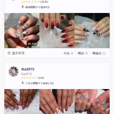
4.7
(
62
件)
1
2
3
4
5
南林間駅
から徒歩4分
Star
Stars
Stars
Stars
Stars
¥8,900
空き状況
今日
×
明日
×
明後日
◯
Nail975
Nail975
5
(
4
件)
1
2
3
4
5
つきみ野駅
から徒歩13分
Star
Stars
Stars
Stars
Stars