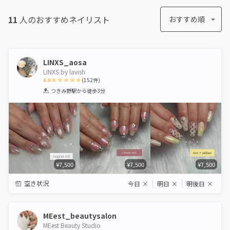
11
人のおすすめ
ネイリスト
おすすめ順
LINXS_aosa
LINXS by lavish
4.9
(
152
件)
1
2
3
4
5
つきみ野駅
から徒歩3分
Star
Stars
Stars
Stars
Stars
¥7,500
¥7,500
¥7,500
空き状況
今日
×
明日
×
明後日
×
MEest_beautysalon
MEest Beauty Studio