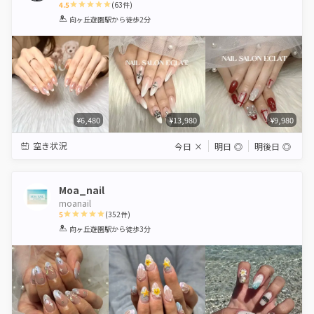
4.5
(
63
件)
1
2
3
4
5
向ヶ丘遊園駅
から徒歩2分
Star
Stars
Stars
Stars
Stars
¥6,480
¥13,980
¥9,980
空き状況
今日
×
明日
◎
明後日
◎
Moa_nail
moanail
5
(
352
件)
1
2
3
4
5
向ヶ丘遊園駅
から徒歩3分
Star
Stars
Stars
Stars
Stars