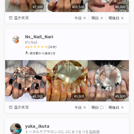
¥7,500
¥10,500
¥8,900
空き状況
今日
×
明日
×
明後日
×
Ns_Nail_Nari
N's Nail
4.8
(
34
件)
1
2
3
4
5
柿生駅
から徒歩1分
Star
Stars
Stars
Stars
Stars
¥8,000
¥9,000
¥9,000
空き状況
今日
×
明日
◯
明後日
×
yuka_ikuta
トータルケアサロンぷにぷに&つるつる生田店