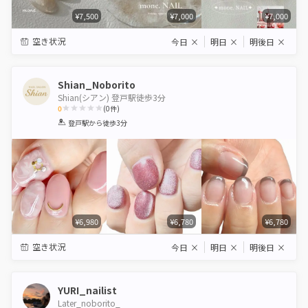
¥7,500
¥7,000
¥7,000
空き状況
今日
×
明日
×
明後日
×
Shian_Noborito
Shian(シアン) 登戸駅徒歩3分
0
(
0
件)
1
2
3
4
5
登戸駅
から徒歩3分
Star
Stars
Stars
Stars
Stars
¥6,980
¥6,780
¥6,780
空き状況
今日
×
明日
×
明後日
×
YURI_nailist
Later_noborito_