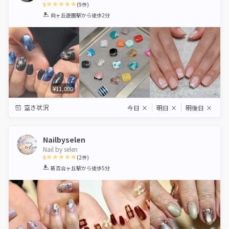
5
(
9
件)
1
2
3
4
5
向ヶ丘遊園駅
から徒歩2分
Star
Stars
Stars
Stars
Stars
¥11,000
空き状況
今日
×
明日
×
明後日
×
Nailbyselen
Nail by selen
5
(
2
件)
1
2
3
4
5
新百合ヶ丘駅
から徒歩5分
Star
Stars
Stars
Stars
Stars