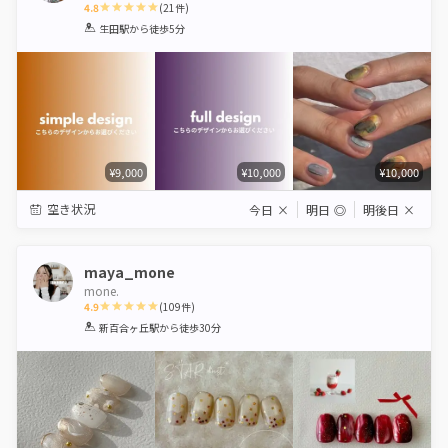
4.8
(
21
件)
1
2
3
4
5
生田駅
から徒歩5分
Star
Stars
Stars
Stars
Stars
¥9,000
¥10,000
¥10,000
空き状況
今日
×
明日
◎
明後日
×
maya_mone
mone.
4.9
(
109
件)
1
2
3
4
5
新百合ヶ丘駅
から徒歩30分
Star
Stars
Stars
Stars
Stars