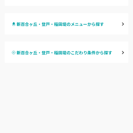
横浜
新百合ヶ丘・登戸・稲田堤のメニューから探す
川崎
ハンドジェル
鶴見
新百合ヶ丘・登戸・稲田堤のこだわり条件から探す
ハンドスカルプ
パラジェル
溝の口・武蔵溝ノ口・高津
ハンドケアカラー
フィルイン
たまプラーザ・あざみ野
フット
持ち込み OK
本厚木・海老名・伊勢原
オフのみ
やり放題 あり
港北・都筑・青葉台