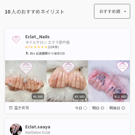
10
人のおすすめ
ネイリスト
おすすめ順
Eclat_Nails
ネイルサロン エクラ登戸店
4.7
(
104
件)
1
2
3
4
5
向ヶ丘遊園駅
から徒歩2分
Star
Stars
Stars
Stars
Stars
¥9,980
¥9,980
¥15,980
空き状況
今日
◯
明日
◎
明後日
◎
Eclat.saaya
NailSalon Eclat