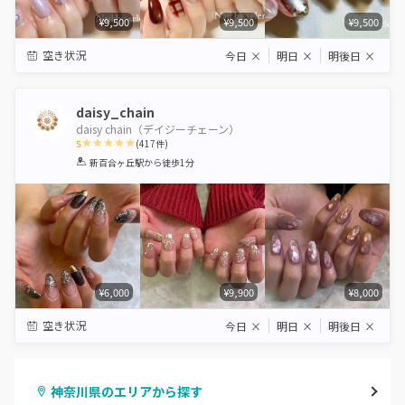
¥9,500
¥9,500
¥9,500
空き状況
今日
×
明日
×
明後日
×
daisy_chain
daisy chain（デイジーチェーン）
5
(
417
件)
1
2
3
4
5
新百合ヶ丘駅
から徒歩1分
Star
Stars
Stars
Stars
Stars
¥6,000
¥9,900
¥8,000
空き状況
今日
×
明日
×
明後日
×
神奈川県のエリアから探す