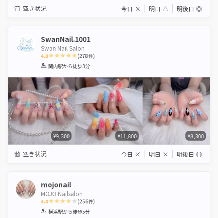
空き状況
今日
×
明日
△
明後日
◎
SwanNail.1001
Swan Nail Salon
4.8
(
278
件)
1
2
3
4
5
関内駅
から徒歩3分
Star
Stars
Stars
Stars
Stars
¥9,300
¥11,800
¥8,300
空き状況
今日
×
明日
×
明後日
◎
mojonail
MOJO Nailsalon
4.4
(
256
件)
1
2
3
4
5
横浜駅
から徒歩5分