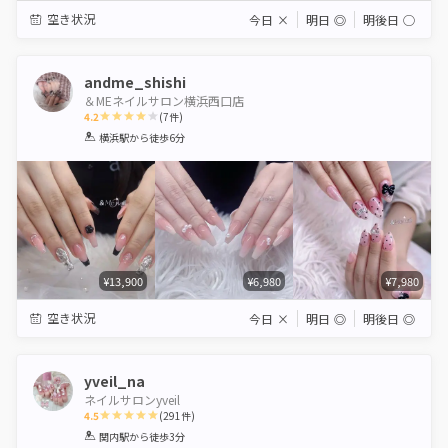
空き状況
今日
×
明日
◎
明後日
◯
andme_shishi
＆MEネイルサロン横浜西口店
4.2
(
7
件)
1
2
3
4
5
横浜駅
から徒歩6分
Star
Stars
Stars
Stars
Stars
¥13,900
¥6,980
¥7,980
空き状況
今日
×
明日
◎
明後日
◎
yveil_na
ネイルサロンyveil
4.5
(
291
件)
1
2
3
4
5
関内駅
から徒歩3分