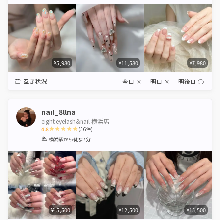
Star
Stars
Stars
Stars
Stars
¥5,980
¥11,580
¥7,980
空き状況
今日
×
明日
×
明後日
◯
nail_8llna
eight eyelash&nail 横浜店
4.8
(
56
件)
1
2
3
4
5
横浜駅
から徒歩7分
Star
Stars
Stars
Stars
Stars
¥15,500
¥12,500
¥15,500