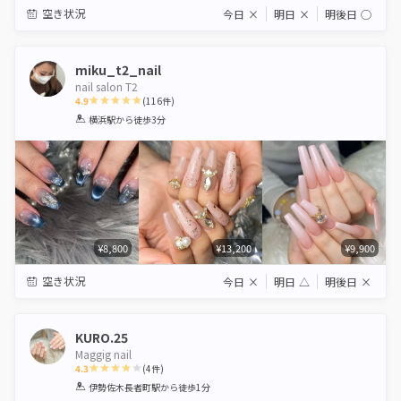
空き状況
今日
×
明日
×
明後日
◯
miku_t2_nail
nail salon T2
4.9
(
116
件)
1
2
3
4
5
横浜駅
から徒歩3分
Star
Stars
Stars
Stars
Stars
¥8,800
¥13,200
¥9,900
空き状況
今日
×
明日
△
明後日
×
KURO.25
Maggig nail
4.3
(
4
件)
1
2
3
4
5
伊勢佐木長者町駅
から徒歩1分