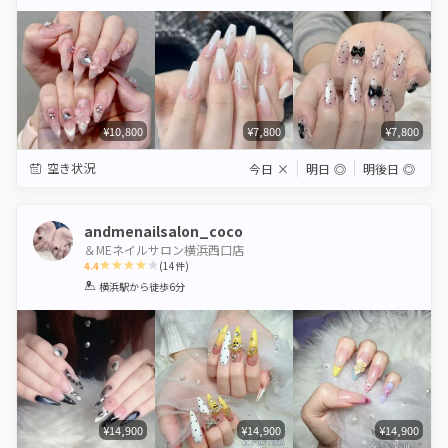
Star
Stars
Stars
Stars
Stars
¥10,800
¥7,800
¥7,800
空き状況
今日
×
明日
◎
明後日
◎
andmenailsalon_coco
＆MEネイルサロン横浜西口店
4.4
(
14
件)
1
2
3
4
5
横浜駅
から徒歩6分
Star
Stars
Stars
Stars
Stars
¥14,900
¥14,900
¥14,900