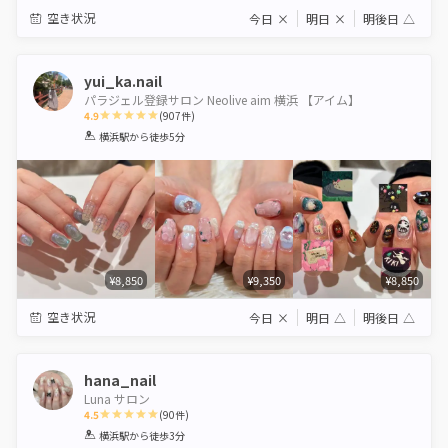
空き状況
今日
×
明日
×
明後日
△
yui_ka.nail
パラジェル登録サロン Neolive aim 横浜 【アイム】
4.9
(
907
件)
1
2
3
4
5
横浜駅
から徒歩5分
Star
Stars
Stars
Stars
Stars
¥8,850
¥9,350
¥8,850
空き状況
今日
×
明日
△
明後日
△
hana_nail
Luna サロン
4.5
(
90
件)
1
2
3
4
5
横浜駅
から徒歩3分