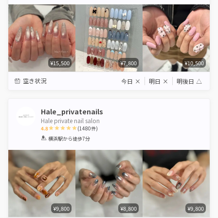
Star
Stars
Stars
Stars
Stars
¥15,500
¥7,800
¥10,500
空き状況
今日
×
明日
×
明後日
△
Hale_privatenails
Hale private nail salon
4.8
(
1480
件)
1
2
3
4
5
横浜駅
から徒歩7分
Star
Stars
Stars
Stars
Stars
¥9,800
¥8,800
¥9,800