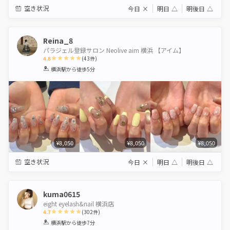
空き状況
今日
×
明日
△
明後日
△
Reina_8
パラジェル登録サロン Neolive aim 横浜 【アイム】
4.8
(
43
件)
1
2
3
4
5
横浜駅
から徒歩5分
Star
Stars
Stars
Stars
Stars
¥8,050
¥8,050
¥8,050
空き状況
今日
×
明日
△
明後日
△
kuma0615
eight eyelash&nail 横浜店
4.7
(
302
件)
1
2
3
4
5
横浜駅
から徒歩7分