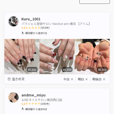
Kuru_1001
パラジェル登録サロン Neolive aim 横浜 【アイム】
4.8
(
656
件)
1
2
3
4
5
横浜駅
から徒歩5分
Star
Stars
Stars
Stars
Stars
¥8,850
¥8,850
¥8,850
空き状況
今日
×
明日
×
明後日
×
andme_miyu
＆MEネイルサロン横浜西口店
4.8
(
469
件)
1
2
3
4
5
横浜駅
から徒歩6分
Star
Stars
Stars
Stars
Stars