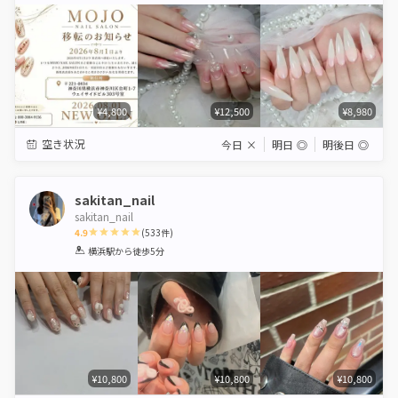
¥4,800
¥12,500
¥8,980
空き状況
今日
×
明日
◎
明後日
◎
sakitan_nail
sakitan_nailㅤ
4.9
(
533
件)
1
2
3
4
5
横浜駅
から徒歩5分
Star
Stars
Stars
Stars
Stars
¥10,800
¥10,800
¥10,800