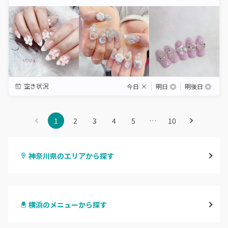
Star
Stars
Stars
Stars
Stars
空き状況
今日
×
明日
◎
明後日
◎
1
2
3
4
5
…
10
神奈川県のエリアから探す
横浜
横浜のメニューから探す
川崎
ハンドジェル