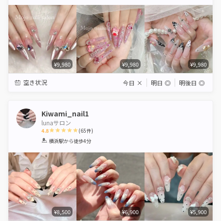
Star
Stars
Stars
Stars
Stars
¥9,980
¥9,980
¥9,980
空き状況
今日
×
明日
◎
明後日
◎
Kiwami_nail1
lunaサロン
4.8
(
65
件)
1
2
3
4
5
横浜駅
から徒歩4分
Star
Stars
Stars
Stars
Stars
¥8,500
¥6,900
¥5,900