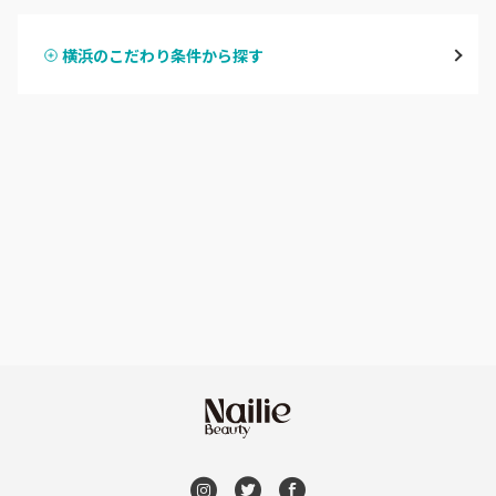
鶴見
横浜のこだわり条件から探す
ハンドスカルプ
パラジェル
溝の口・武蔵溝ノ口・高津
ハンドケアカラー
フィルイン
たまプラーザ・あざみ野
フット
持ち込み OK
本厚木・海老名・伊勢原
オフのみ
やり放題 あり
港北・都筑・青葉台
初回オフ 無料
横須賀・鎌倉・逗子
DVD観賞
桜木町・みなとみらい・関内