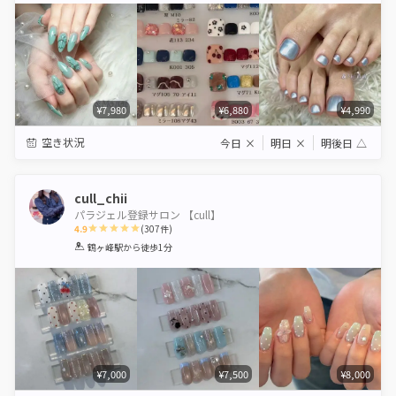
¥7,980
¥6,880
¥4,990
空き状況
今日
×
明日
×
明後日
△
cull_chii
パラジェル登録サロン 【cull】
4.9
(
307
件)
1
2
3
4
5
鶴ヶ峰駅
から徒歩1分
Star
Stars
Stars
Stars
Stars
¥7,000
¥7,500
¥8,000