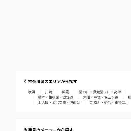
神奈川県のエリアから探す
横浜
川崎
鶴見
溝の口・武蔵溝ノ口・高津
橋本・相模原・淵野辺
大船・戸塚・保土ヶ谷
上大岡・金沢文庫・港南台
新横浜・菊名・東神奈川
鶴見のメニューから探す