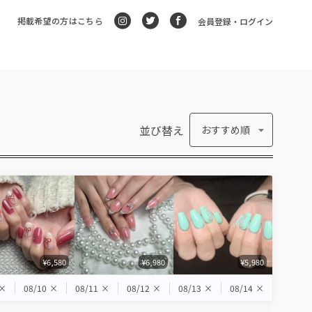
掲載希望の方はこちら
会員登録・ログイン
並び替え
おすすめ順
¥6,580
¥6,980
¥5,980
×
08/10
×
08/11
×
08/12
×
08/13
×
08/14
×