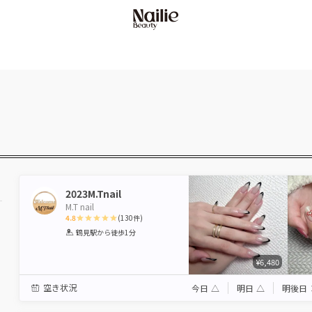
2023M.Tnail
M.T nail
4.8
(
130
件)
1
2
3
4
5
鶴見駅
から徒歩1分
Star
Stars
Stars
Stars
Stars
¥6,480
空き状況
今日
△
明日
△
明後日