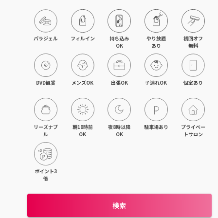
藤沢・湘南台・江ノ島
武蔵小杉・日吉・綱島
パラジェル
フィルイン
持ち込み

やり放題

初回オフ

OK
あり
無料
相模大野・小田急相模原
東林間・中央林間・南林間
DVD観賞
メンズOK
出張OK
子連れOK
個室あり
大和・さがみ野・二俣川
上大岡・金沢文庫・港南台
リーズナブ
朝10時前
夜8時以降
駐車場あり
プライベー
ル
OK
OK
トサロン
新横浜・菊名・東神奈川
新百合ヶ丘・登戸・稲田堤
ポイント3
倍
茅ヶ崎・辻堂・平塚
検索
元町・石川町