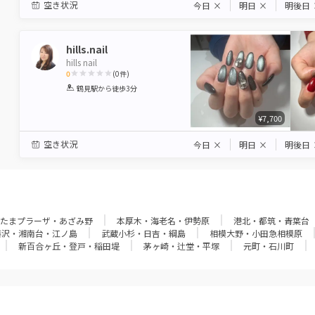
空き状況
今日
×
明日
×
明後日
hills.nail
hills nail
0
(
0
件)
1
2
3
4
5
鶴見駅
から徒歩3分
Star
Stars
Stars
Stars
Stars
¥7,700
空き状況
今日
×
明日
×
明後日
たまプラーザ・あざみ野
本厚木・海老名・伊勢原
港北・都筑・青葉台
藤沢・湘南台・江ノ島
武蔵小杉・日吉・綱島
相模大野・小田急相模原
新百合ヶ丘・登戸・稲田堤
茅ヶ崎・辻堂・平塚
元町・石川町