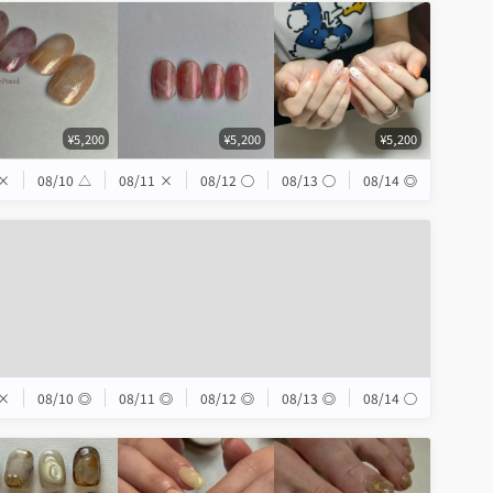
¥5,200
¥5,200
¥5,200
×
08/10
△
08/11
×
08/12
◯
08/13
◯
08/14
◎
×
08/10
◎
08/11
◎
08/12
◎
08/13
◎
08/14
◯