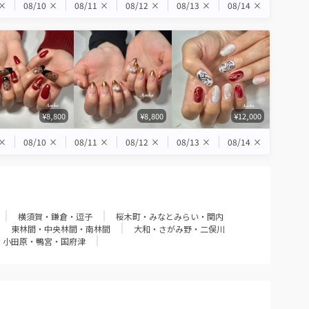
×
08/10
×
08/11
×
08/12
×
08/13
×
08/14
×
¥8,800
¥8,800
¥12,000
×
08/10
×
08/11
×
08/12
×
08/13
×
08/14
×
横須賀・鎌倉・逗子
桜木町・みなとみらい・関内
東林間・中央林間・南林間
大和・さがみ野・二俣川
小田原・鴨宮・国府津