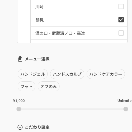
川崎
鶴見
溝の口・武蔵溝ノ口・高津
たまプラーザ・あざみ野
メニュー選択
本厚木・海老名・伊勢原
港北・都筑・青葉台
ハンドジェル
ハンドスカルプ
ハンドケアカラー
横須賀・鎌倉・逗子
フット
オフのみ
桜木町・みなとみらい・関内
¥1,000
Unlimit
橋本・相模原・淵野辺
大船・戸塚・保土ヶ谷
こだわり設定