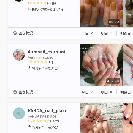
5
(
48
件)
1
2
3
4
5
鶴見小野駅
から徒歩7分
Star
Stars
Stars
Stars
Stars
¥6,000
空き状況
今日
×
明日
×
明後日
Auranail_tsurumi
Aura nail studio
5
(
1
件)
1
2
3
4
5
鶴見駅
から徒歩1分
Star
Stars
Stars
Stars
Stars
¥16,980
空き状況
今日
×
明日
×
明後日
KANOA_nail_place
KANOA nail place
4.5
(
16
件)
1
2
3
4
5
鶴見駅
から徒歩5分
Star
Stars
Stars
Stars
Stars