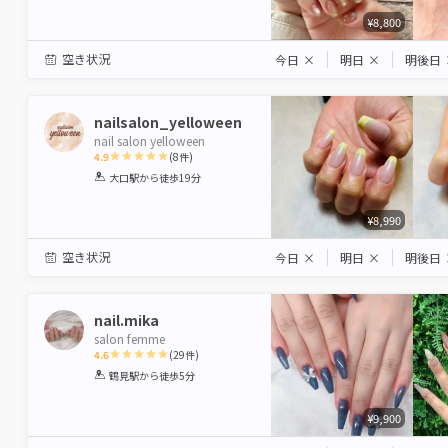
¥8,800
空き状況
今日
×
明日
×
明後日
nailsalon_yelloween
nail salon yelloween
4.9
(
8
件)
1
2
3
4
5
大口駅
から徒歩19分
Star
Stars
Stars
Stars
Stars
¥8,990
空き状況
今日
×
明日
×
明後日
nail.mika
salon femme
4.6
(
29
件)
1
2
3
4
5
鶴見駅
から徒歩5分
Star
Stars
Stars
Stars
Stars
¥9,900