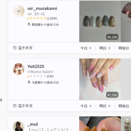
oir_murakami
oir.【ｵｲｰﾙ】
5
(
128
件)
1
2
3
4
5
鶴見駅
から徒歩15分
Star
Stars
Stars
Stars
Stars
¥5,200
空き状況
今日
×
明日
×
明後日
YuA2525
🩷Momo Nails🩷
0
(
0
件)
1
2
3
4
5
生麦駅
から徒歩10分
Star
Stars
Stars
Stars
Stars
¥7,500
ed
空き状況
今日
×
明日
×
明後日
_mul
【 ｍｕｌ】 ニュアンス/フィルイン/持ち込み