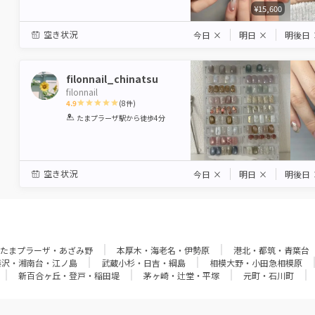
¥15,600
空き状況
今日
×
明日
×
明後日
filonnail_chinatsu
filonnail
4.9
(
8
件)
1
2
3
4
5
たまプラーザ駅
から徒歩4分
Star
Stars
Stars
Stars
Stars
空き状況
今日
×
明日
×
明後日
たまプラーザ・あざみ野
本厚木・海老名・伊勢原
港北・都筑・青葉台
藤沢・湘南台・江ノ島
武蔵小杉・日吉・綱島
相模大野・小田急相模原
新百合ヶ丘・登戸・稲田堤
茅ヶ崎・辻堂・平塚
元町・石川町