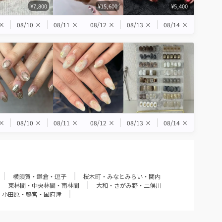
¥7,800
¥15,600
¥5,400
×
08/10
×
08/11
×
08/12
×
08/13
×
08/14
×
×
08/10
×
08/11
×
08/12
×
08/13
×
08/14
×
横須賀・鎌倉・逗子
桜木町・みなとみらい・関内
東林間・中央林間・南林間
大和・さがみ野・二俣川
小田原・鴨宮・国府津