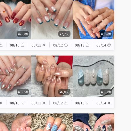
¥7,600
¥7,700
¥6,900
△
08/10
◯
08/11
×
08/12
◯
08/13
◯
08/14
◎
¥6,050
¥6,050
¥6,600
×
08/10
×
08/11
×
08/12
△
08/13
×
08/14
×