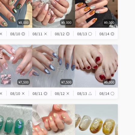
¥8,000
¥9,000
¥9,000
×
08/10
◎
08/11
×
08/12
◎
08/13
◯
08/14
◎
¥7,500
¥7,500
¥9,000
×
08/10
×
08/11
◎
08/12
×
08/13
△
08/14
◯