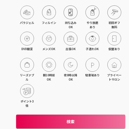
藤沢・湘南台・江ノ島
武蔵小杉・日吉・綱島
パラジェル
フィルイン
持ち込み

やり放題

初回オフ

OK
あり
無料
相模大野・小田急相模原
東林間・中央林間・南林間
DVD観賞
メンズOK
出張OK
子連れOK
個室あり
大和・さがみ野・二俣川
上大岡・金沢文庫・港南台
リーズナブ
朝10時前
夜8時以降
駐車場あり
プライベー
ル
OK
OK
トサロン
新横浜・菊名・東神奈川
新百合ヶ丘・登戸・稲田堤
ポイント3
倍
茅ヶ崎・辻堂・平塚
検索
元町・石川町