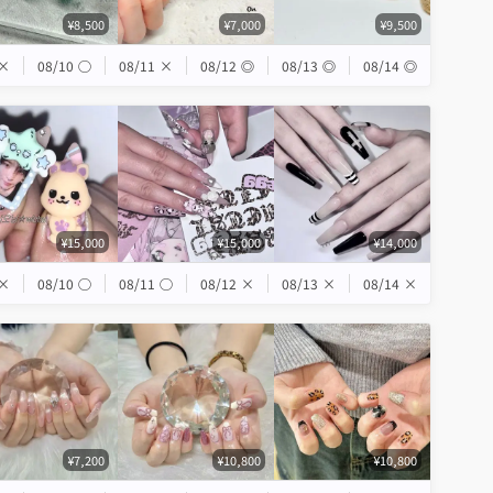
¥8,500
¥7,000
¥9,500
×
08/10
◯
08/11
×
08/12
◎
08/13
◎
08/14
◎
¥15,000
¥15,000
¥14,000
×
08/10
◯
08/11
◯
08/12
×
08/13
×
08/14
×
¥7,200
¥10,800
¥10,800