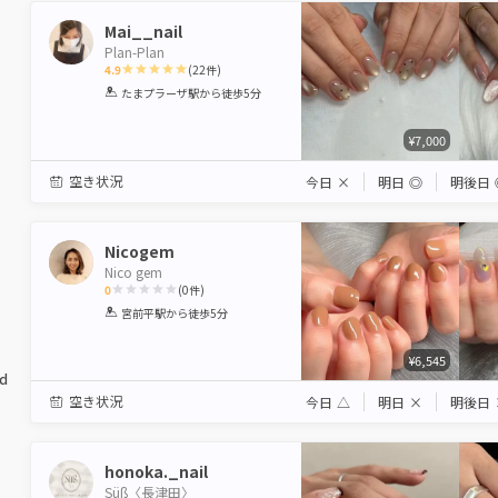
Mai__nail
Plan-Plan
4.9
(
22
件)
1
2
3
4
5
たまプラーザ駅
から徒歩5分
Star
Stars
Stars
Stars
Stars
¥7,000
空き状況
今日
×
明日
◎
明後日
Nicogem
Nico gem
0
(
0
件)
1
2
3
4
5
宮前平駅
から徒歩5分
Star
Stars
Stars
Stars
Stars
¥6,545
ed
空き状況
今日
△
明日
×
明後日
honoka._nail
Süß〈長津田〉