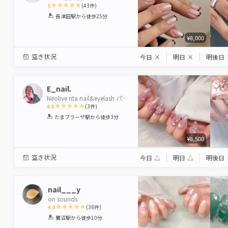
5
(
43
件)
1
2
3
4
5
長津田駅
から徒歩25分
Star
Stars
Stars
Stars
Stars
¥8,000
空き状況
今日
×
明日
×
明後日
E_nail.
Neolive rita nail&eyelash パラジェル登録サロン
4.8
(
3
件)
1
2
3
4
5
たまプラーザ駅
から徒歩3分
Star
Stars
Stars
Stars
Stars
¥8,500
空き状況
今日
△
明日
△
明後日
nail___y
on sounds
4.9
(
36
件)
1
2
3
4
5
鷺沼駅
から徒歩10分
Star
Stars
Stars
Stars
Stars