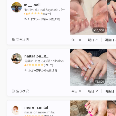
m__.nail
Neolive rita nail&eyelash パラジェル登録サロン
4.8
(
57
件)
1
2
3
4
5
たまプラーザ駅
から徒歩3分
Star
Stars
Stars
Stars
Stars
¥10,500
空き状況
今日
×
明日
△
明後日
nailsalon_R_
青葉区 あざみ野駅 nailsalon
4.9
(
898
件)
1
2
3
4
5
あざみ野駅
から徒歩18分
Star
Stars
Stars
Stars
Stars
¥8,800
空き状況
今日
×
明日
×
明後日
more_smilal
nailsalon more smilal