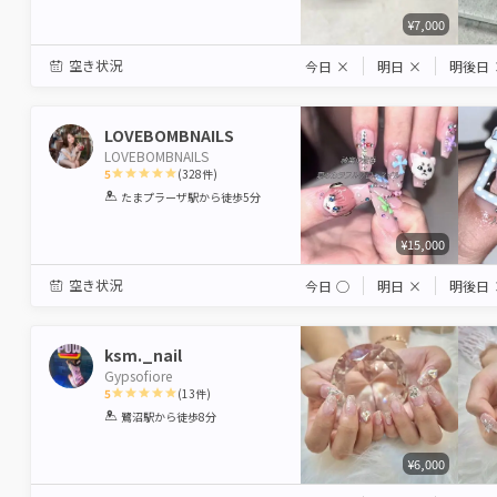
¥7,000
空き状況
今日
×
明日
×
明後日
LOVEBOMBNAILS
LOVEBOMBNAILS
5
(
328
件)
1
2
3
4
5
たまプラーザ駅
から徒歩5分
Star
Stars
Stars
Stars
Stars
¥15,000
空き状況
今日
◯
明日
×
明後日
ksm._nail
Gypsofiore
5
(
13
件)
1
2
3
4
5
鷺沼駅
から徒歩8分
Star
Stars
Stars
Stars
Stars
¥6,000