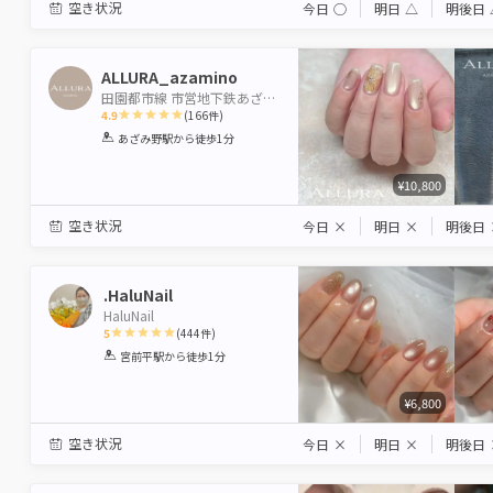
空き状況
今日
◯
明日
△
明後日
ALLURA_azamino
田園都市線 市営地下鉄あざみ野駅 たまプラーザ駅 二子玉川駅
4.9
(
166
件)
1
2
3
4
5
あざみ野駅
から徒歩1分
Star
Stars
Stars
Stars
Stars
¥10,800
空き状況
今日
×
明日
×
明後日
.HaluNail
HaluNail
5
(
444
件)
1
2
3
4
5
宮前平駅
から徒歩1分
Star
Stars
Stars
Stars
Stars
¥6,800
空き状況
今日
×
明日
×
明後日