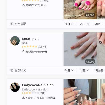
4.8
(
103
件)
1
2
3
4
5
鷺沼駅
から徒歩2分
Star
Stars
Stars
Stars
Stars
¥8,000
空き状況
今日
×
明日
×
明後日
soso_nail
楚々
5
(
105
件)
1
2
3
4
5
鷺沼駅
から徒歩10分
Star
Stars
Stars
Stars
Stars
¥5,000
空き状況
今日
×
明日
×
明後日
LadycocoNailSalon
Ladycoco Nail salon
2.2
(
2
件)
1
2
3
4
5
たまプラーザ駅
から徒歩9分
Star
Stars
Stars
Stars
Stars