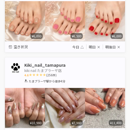
¥6,000
¥6,500
¥6,000
空き状況
今日
△
明日
×
明後日
×
Kiki_nail_tamapura
kiki nail たまプラーザ店
4.6
(
256
件)
1
2
3
4
5
たまプラーザ駅
から徒歩4分
Star
Stars
Stars
Stars
Stars
¥10,980
¥7,980
¥11,800