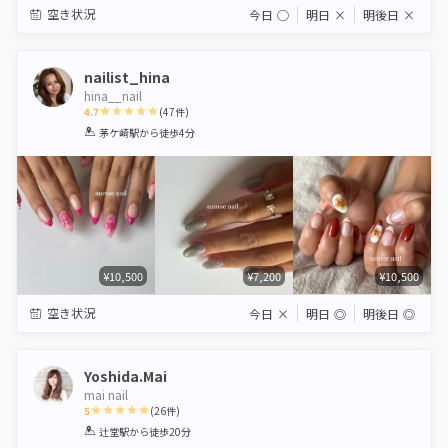
空き状況
今日
◯
明日
×
明後日
×
nailist_hina
hina__nail
4.7
(
47
件)
1
2
3
4
5
茅ケ崎駅
から徒歩4分
Star
Stars
Stars
Stars
Stars
¥10,500
¥7,200
¥10,500
空き状況
今日
×
明日
◎
明後日
◎
Yoshida.Mai
mai nail
5
(
26
件)
1
2
3
4
5
辻堂駅
から徒歩20分