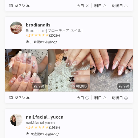
空き状況
今日
×
明日
△
明後日
△
brodianails
Brodia nails[ブローディア ネイル]
4.7
(
202
件)
1
2
3
4
5
川崎駅
から徒歩5分
Star
Stars
Stars
Stars
Stars
¥9,980
¥8,980
¥8,980
空き状況
今日
◯
明日
△
明後日
◎
nail.facial_yucca
nail&facial yucca
4.9
(
198
件)
1
2
3
4
5
大磯駅
から徒歩45分