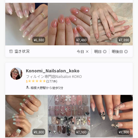
Star
Stars
Stars
Stars
Stars
¥6,880
¥7,480
¥7,890
空き状況
今日
×
明日
◎
明後日
◎
Konomi_Nailsalon_koko
フィルイン専門店Nailsalon KOKO
5
(
177
件)
1
2
3
4
5
相模大野駅
から徒歩5分
Star
Stars
Stars
Stars
Stars
¥9,800
¥7,980
¥9,800