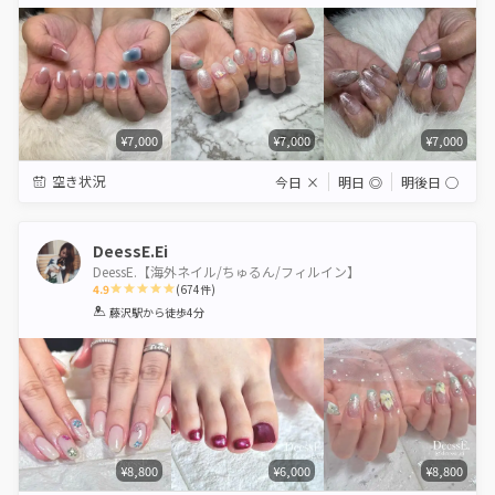
Star
Stars
Stars
Stars
Stars
¥7,000
¥7,000
¥7,000
空き状況
今日
×
明日
◎
明後日
◯
DeessE.Ei
DeessE.【海外ネイル/ちゅるん/フィルイン】
4.9
(
674
件)
1
2
3
4
5
藤沢駅
から徒歩4分
Star
Stars
Stars
Stars
Stars
¥8,800
¥6,000
¥8,800