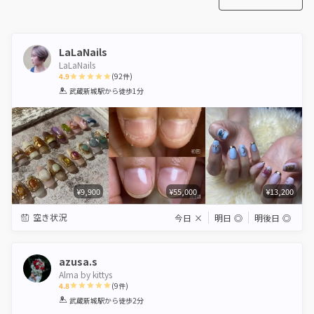
LaLaNails
LaLaNails
4.9
(
92
件)
1
2
3
4
5
武蔵新城駅
から徒歩1分
Star
Stars
Stars
Stars
Stars
¥9,900
¥55,000
¥13,200
空き状況
今日
×
明日
◎
明後日
◎
azusa.s
Alma by kittys
4.8
(
9
件)
1
2
3
4
5
武蔵新城駅
から徒歩2分
Star
Stars
Stars
Stars
Stars