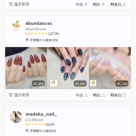
空き状況
今日
×
明日
×
明後日
△
Abundances
Abundances
4.9
(
227
件)
1
2
3
4
5
平塚駅
から徒歩10分
Star
Stars
Stars
Stars
Stars
¥5,200
¥9,000
¥6,200
空き状況
今日
△
明日
△
明後日
◯
madoka_nail_
Li'a Bloom
5
(
62
件)
1
2
3
4
5
平塚駅
から徒歩6分