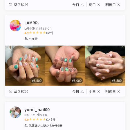
空き状況
今日
△
明日
×
明後日
×
LAMRR.
LAMRR.nail salon
4.9
(
5
件)
1
2
3
4
5
平塚駅
Star
Stars
Stars
Stars
Stars
¥6,500
¥6,000
¥6,500
空き状況
今日
△
明日
×
明後日
×
yumi_nail00
Nail Studio En.
4.9
(
148
件)
1
2
3
4
5
武蔵溝ノ口駅
から徒歩6分