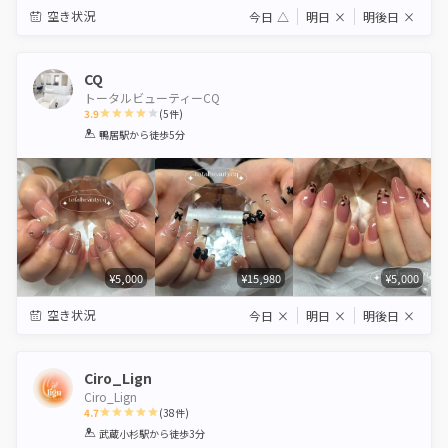
空き状況
今日
△
明日
×
明後日
×
CQ
トータルビューティーCQ
3.9
(
5
件)
1
2
3
4
5
鴨居駅
から徒歩5分
Star
Stars
Stars
Stars
Stars
¥5,000
¥15,980
¥5,000
空き状況
今日
×
明日
×
明後日
×
Ciro_Lign
Ciro_Lign
4.7
(
38
件)
1
2
3
4
5
武蔵小杉駅
から徒歩3分