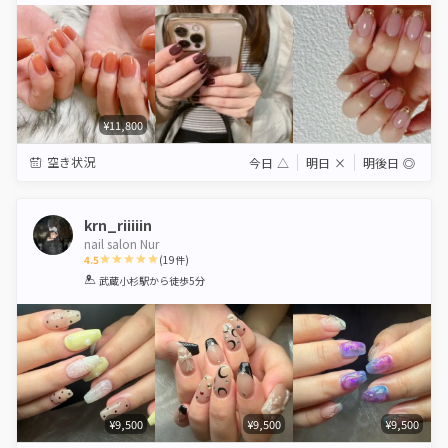
¥11,800
空き状況
今日
△
明日
×
明後日
◎
krn_riiiiin
nail salon Nur
4.5
(
19
件)
1
2
3
4
5
武蔵小杉駅
から徒歩5分
Star
Stars
Stars
Stars
Stars
¥9,500
¥9,500
¥9,500