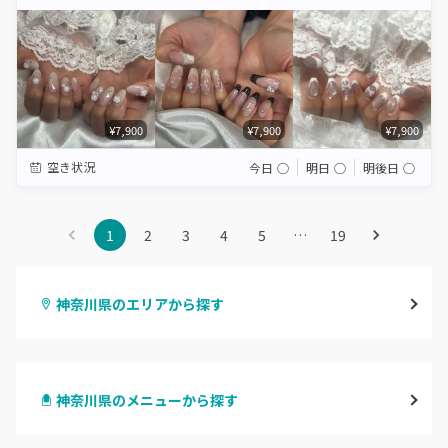
Star
Stars
Stars
Stars
Stars
¥7,900
¥7,900
¥7,900
空き状況
今日
◯
明日
◯
明後日
◯
1
2
3
4
5
…
19
神奈川県のエリアから探す
横浜
神奈川県のメニューから探す
川崎
ハンドジェル