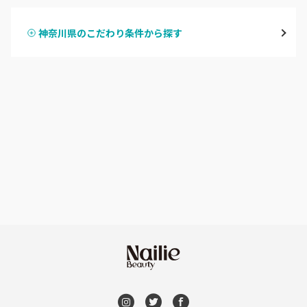
鶴見
神奈川県のこだわり条件から探す
ハンドスカルプ
パラジェル
溝の口・武蔵溝ノ口・高津
ハンドケアカラー
フィルイン
たまプラーザ・あざみ野
フット
持ち込み OK
本厚木・海老名・伊勢原
オフのみ
やり放題 あり
港北・都筑・青葉台
初回オフ 無料
横須賀・鎌倉・逗子
DVD観賞
桜木町・みなとみらい・関内