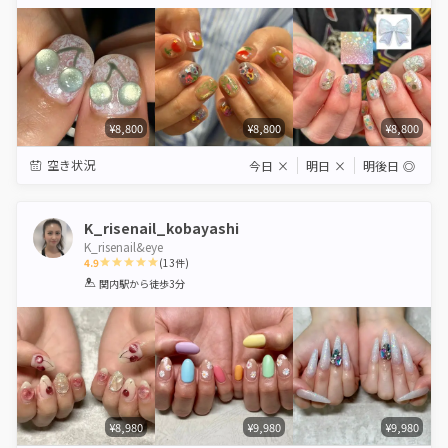
Star
Stars
Stars
Stars
Stars
¥8,800
¥8,800
¥8,800
空き状況
今日
×
明日
×
明後日
◎
K_risenail_kobayashi
K_risenail&eye
4.9
(
13
件)
1
2
3
4
5
関内駅
から徒歩3分
Star
Stars
Stars
Stars
Stars
¥8,980
¥9,980
¥9,980