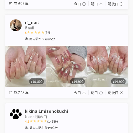
空き状況
今日
◯
明日
△
明後日
◯
if_nail
if nail
5
(
8
件)
1
2
3
4
5
関内駅
から徒歩5分
Star
Stars
Stars
Stars
Stars
¥10,800
¥14,900
¥14,900
空き状況
今日
△
明日
◯
明後日
×
kikinail.mizonokuchi
kikinail溝の口
4.6
(
148
件)
1
2
3
4
5
溝の口駅
から徒歩1分
Star
Stars
Stars
Stars
Stars