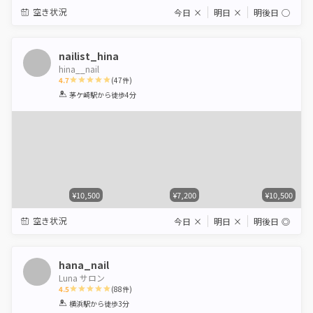
空き状況
今日
×
明日
×
明後日
◯
nailist_hina
hina__nail
4.7
(
47
件)
1
2
3
4
5
茅ケ崎駅
から徒歩4分
Star
Stars
Stars
Stars
Stars
¥10,500
¥7,200
¥10,500
空き状況
今日
×
明日
×
明後日
◎
hana_nail
Luna サロン
4.5
(
88
件)
1
2
3
4
5
横浜駅
から徒歩3分