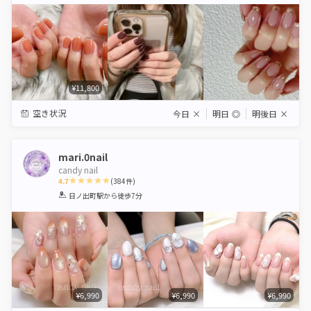
Star
Stars
Stars
Stars
Stars
¥11,800
空き状況
今日
×
明日
◎
明後日
×
mari.0nail
candy nail
4.7
(
384
件)
1
2
3
4
5
日ノ出町駅
から徒歩7分
Star
Stars
Stars
Stars
Stars
¥6,990
¥6,990
¥6,990