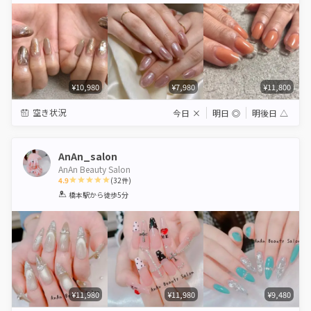
¥10,980
¥7,980
¥11,800
空き状況
今日
×
明日
◎
明後日
△
AnAn_salon
AnAn Beauty Salon
4.9
(
32
件)
1
2
3
4
5
橋本駅
から徒歩5分
Star
Stars
Stars
Stars
Stars
¥11,980
¥11,980
¥9,480