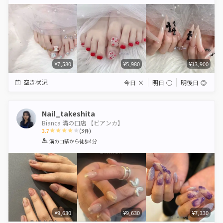
Star
Stars
Stars
Stars
Stars
¥7,580
¥5,980
¥13,900
空き状況
今日
×
明日
◯
明後日
◎
Nail_takeshita
Bianca 溝の口店 【ビアンカ】
3.7
(
3
件)
1
2
3
4
5
溝の口駅
から徒歩4分
Star
Stars
Stars
Stars
Stars
¥9,630
¥9,630
¥7,330