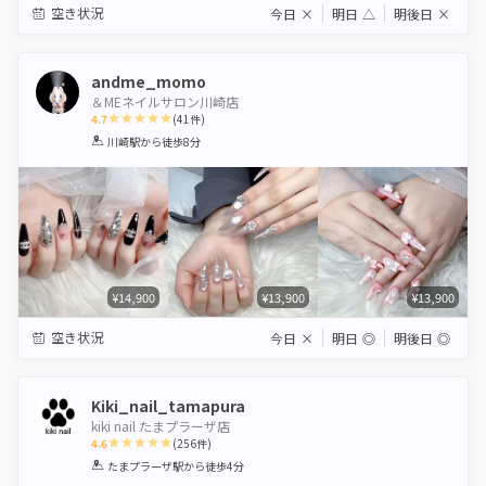
空き状況
今日
×
明日
△
明後日
×
andme_momo
＆MEネイルサロン川崎店
4.7
(
41
件)
1
2
3
4
5
川崎駅
から徒歩8分
Star
Stars
Stars
Stars
Stars
¥14,900
¥13,900
¥13,900
空き状況
今日
×
明日
◎
明後日
◎
Kiki_nail_tamapura
kiki nail たまプラーザ店
4.6
(
256
件)
1
2
3
4
5
たまプラーザ駅
から徒歩4分
Star
Stars
Stars
Stars
Stars