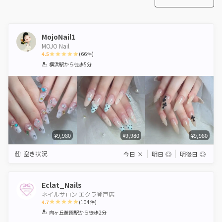
MojoNail1
MOJO Nail
4.5
(
66
件)
1
2
3
4
5
横浜駅
から徒歩5分
Star
Stars
Stars
Stars
Stars
¥9,980
¥9,980
¥9,980
空き状況
今日
×
明日
◎
明後日
◎
Eclat_Nails
ネイルサロン エクラ登戸店
4.7
(
104
件)
1
2
3
4
5
向ヶ丘遊園駅
から徒歩2分
Star
Stars
Stars
Stars
Stars