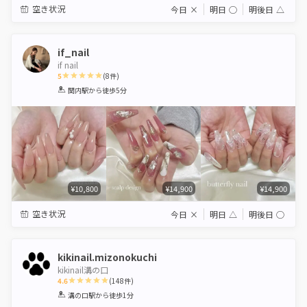
空き状況
今日
×
明日
◯
明後日
△
if_nail
if nail
5
(
8
件)
1
2
3
4
5
関内駅
から徒歩5分
Star
Stars
Stars
Stars
Stars
¥10,800
¥14,900
¥14,900
空き状況
今日
×
明日
△
明後日
◯
kikinail.mizonokuchi
kikinail溝の口
4.6
(
148
件)
1
2
3
4
5
溝の口駅
から徒歩1分