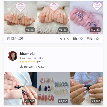
¥9,980
¥9,980
¥15,980
空き状況
今日
×
明日
◎
明後日
◎
kirameki.
kirameki nail salon
5
(
4
件)
1
2
3
4
5
関内駅
から徒歩3分
Star
Stars
Stars
Stars
Stars
¥11,500
¥8,990
¥5,980