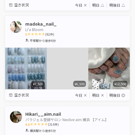
空き状況
今日
×
明日
△
明後日
△
madoka_nail_
Li'a Bloom
5
(
62
件)
1
2
3
4
5
平塚駅
から徒歩6分
Star
Stars
Stars
Stars
Stars
¥7,500
¥6,500
¥12,500
空き状況
今日
×
明日
×
明後日
◎
Hikari__aim.nail
パラジェル登録サロン Neolive aim 横浜 【アイム】
4.8
(
316
件)
1
2
3
4
5
横浜駅
から徒歩5分