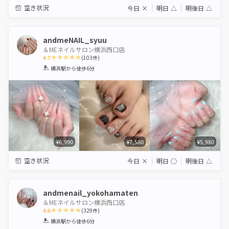
空き状況
今日
×
明日
△
明後日
△
andmeNAIL_syuu
＆MEネイルサロン横浜西口店
4.7
(
103
件)
1
2
3
4
5
横浜駅
から徒歩6分
Star
Stars
Stars
Stars
Stars
¥6,990
¥7,580
¥5,980
空き状況
今日
×
明日
◯
明後日
△
andmenail_yokohamaten
＆MEネイルサロン横浜西口店
4.6
(
329
件)
1
2
3
4
5
横浜駅
から徒歩6分