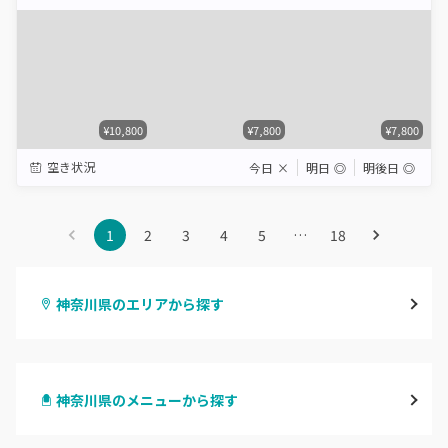
Star
Stars
Stars
Stars
Stars
¥10,800
¥7,800
¥7,800
空き状況
今日
×
明日
◎
明後日
◎
1
2
3
4
5
…
18
神奈川県のエリアから探す
横浜
神奈川県のメニューから探す
川崎
ハンドジェル