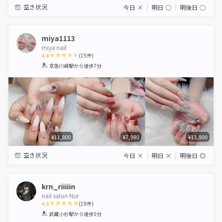
空き状況
今日
×
明日
◯
明後日
◯
miya1113
miya nail
4.4
(
15
件)
1
2
3
4
5
京急川崎駅
から徒歩7分
Star
Stars
Stars
Stars
Stars
¥11,800
¥7,980
¥13,800
空き状況
今日
×
明日
×
明後日
◎
krn_riiiiin
nail salon Nur
4.5
(
19
件)
1
2
3
4
5
武蔵小杉駅
から徒歩5分