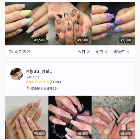
Star
Stars
Stars
Stars
Stars
¥9,500
¥9,500
¥9,500
空き状況
今日
×
明日
×
明後日
×
Miyuu_Nail.
&me nail
4.9
(
116
件)
1
2
3
4
5
横浜駅
から徒歩5分
Star
Stars
Stars
Stars
Stars
¥6,600
¥8,800
¥6,600