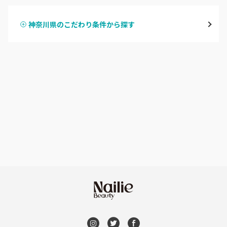
鶴見
神奈川県のこだわり条件から探す
ハンドスカルプ
パラジェル
溝の口・武蔵溝ノ口・高津
ハンドケアカラー
フィルイン
たまプラーザ・あざみ野
フット
持ち込み OK
本厚木・海老名・伊勢原
オフのみ
やり放題 あり
港北・都筑・青葉台
初回オフ 無料
横須賀・鎌倉・逗子
DVD観賞
桜木町・みなとみらい・関内