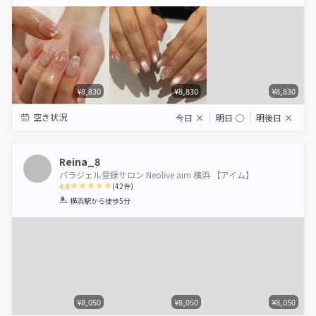
Star
Stars
Stars
Stars
Stars
¥8,830
¥8,830
¥8,830
空き状況
今日
×
明日
◯
明後日
×
Reina_8
パラジェル登録サロン Neolive aim 横浜 【アイム】
4.8
(
42
件)
1
2
3
4
5
横浜駅
から徒歩5分
Star
Stars
Stars
Stars
Stars
¥8,050
¥8,050
¥8,050