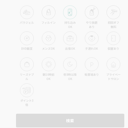
パラジェル
フィルイン
持ち込み

やり放題

初回オフ

OK
あり
無料
DVD観賞
メンズOK
出張OK
子連れOK
個室あり
リーズナブ
朝10時前
夜8時以降
駐車場あり
プライベー
ル
OK
OK
トサロン
ポイント3
倍
検索