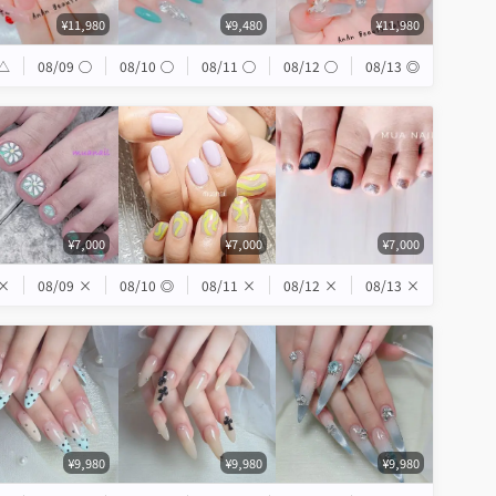
¥11,980
¥9,480
¥11,980
△
08/09
◯
08/10
◯
08/11
◯
08/12
◯
08/13
◎
¥7,000
¥7,000
¥7,000
×
08/09
×
08/10
◎
08/11
×
08/12
×
08/13
×
¥9,980
¥9,980
¥9,980