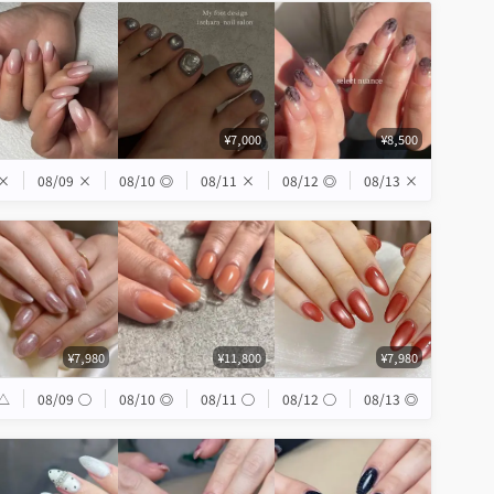
¥7,000
¥8,500
×
08/09
×
08/10
◎
08/11
×
08/12
◎
08/13
×
¥7,980
¥11,800
¥7,980
△
08/09
◯
08/10
◎
08/11
◯
08/12
◯
08/13
◎