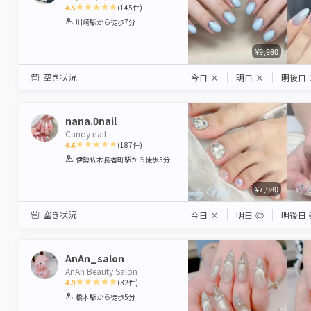
4.5
(
145
件)
1
2
3
4
5
川崎駅
から徒歩7分
Star
Stars
Stars
Stars
Stars
¥9,980
空き状況
今日
×
明日
×
明後日
nana.0nail
Candy nail
4.6
(
187
件)
1
2
3
4
5
伊勢佐木長者町駅
から徒歩5分
Star
Stars
Stars
Stars
Stars
¥7,980
空き状況
今日
×
明日
◎
明後日
AnAn_salon
AnAn Beauty Salon
4.9
(
32
件)
1
2
3
4
5
橋本駅
から徒歩5分
Star
Stars
Stars
Stars
Stars