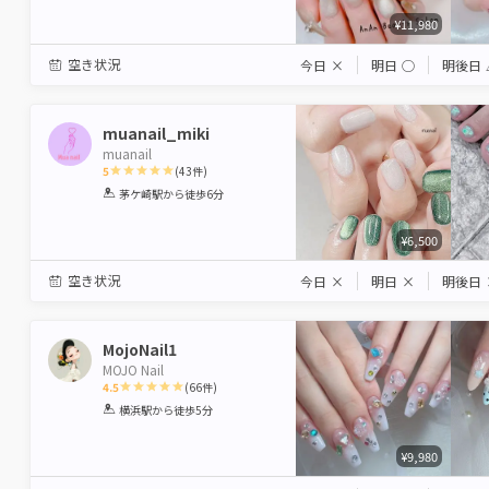
¥11,980
空き状況
今日
×
明日
◯
明後日
muanail_miki
muanail
5
(
43
件)
1
2
3
4
5
茅ケ崎駅
から徒歩6分
Star
Stars
Stars
Stars
Stars
¥6,500
空き状況
今日
×
明日
×
明後日
MojoNail1
MOJO Nail
4.5
(
66
件)
1
2
3
4
5
横浜駅
から徒歩5分
Star
Stars
Stars
Stars
Stars
¥9,980