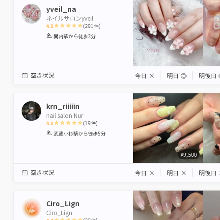
yveil_na
ネイルサロンyveil
4.5
(
291
件)
1
2
3
4
5
関内駅
から徒歩3分
Star
Stars
Stars
Stars
Stars
空き状況
今日
×
明日
◎
明後日
krn_riiiiin
nail salon Nur
4.5
(
19
件)
1
2
3
4
5
武蔵小杉駅
から徒歩5分
Star
Stars
Stars
Stars
Stars
¥9,500
空き状況
今日
×
明日
×
明後日
Ciro_Lign
Ciro_Lign