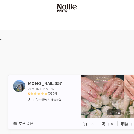
ト
MOMO_NAIL.357
🍑MOMO NAIL🍑
5
(
272
件)
1
2
3
4
5
上永谷駅
から徒歩3分
Star
Stars
Stars
Stars
Stars
¥12,000
駅から選ぶ
空き状況
今日
×
明日
×
明後日
エリアから選ぶ