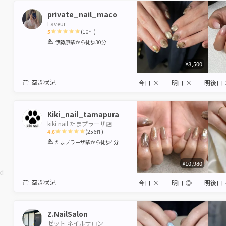
private_nail_maco
Faveur
5
(
10
件)
1
2
3
4
5
伊勢原駅
から徒歩30分
Star
Stars
Stars
Stars
Stars
¥8,500
空き状況
今日
×
明日
×
明後日
Kiki_nail_tamapura
kiki nail たまプラーザ店
4.6
(
256
件)
1
2
3
4
5
たまプラーザ駅
から徒歩4分
Star
Stars
Stars
Stars
Stars
¥10,980
ed
空き状況
今日
×
明日
◎
明後日
Z.NailSalon
ゼット ネイルサロン