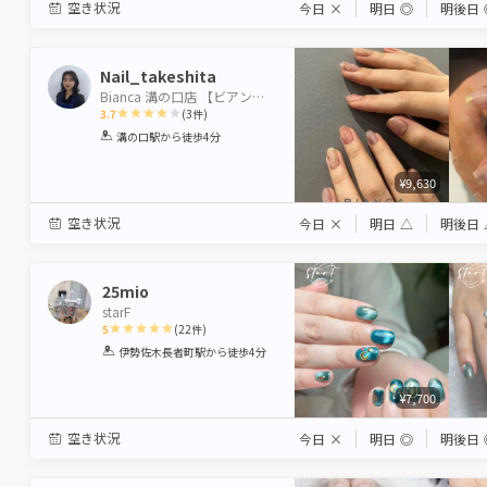
空き状況
今日
×
明日
◎
明後日
Nail_takeshita
Bianca 溝の口店 【ビアンカ】
3.7
(
3
件)
1
2
3
4
5
溝の口駅
から徒歩4分
Star
Stars
Stars
Stars
Stars
¥9,630
空き状況
今日
×
明日
△
明後日
25mio
starF
5
(
22
件)
1
2
3
4
5
伊勢佐木長者町駅
から徒歩4分
Star
Stars
Stars
Stars
Stars
¥7,700
空き状況
今日
×
明日
◎
明後日