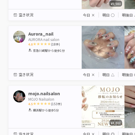
¥9,980
空き状況
今日
×
明日
◯
明後日
Aurora_nail
AURORA nail salon
4.8
(
18
件)
1
2
3
4
5
京急川崎駅
から徒歩1分
Star
Stars
Stars
Stars
Stars
空き状況
今日
×
明日
△
明後日
mojo.nailsalon
MOJO Nailsalon
4.5
(
153
件)
1
2
3
4
5
横浜駅
から徒歩5分
Star
Stars
Stars
Stars
Stars
¥4,800
空き状況
今日
×
明日
◎
明後日