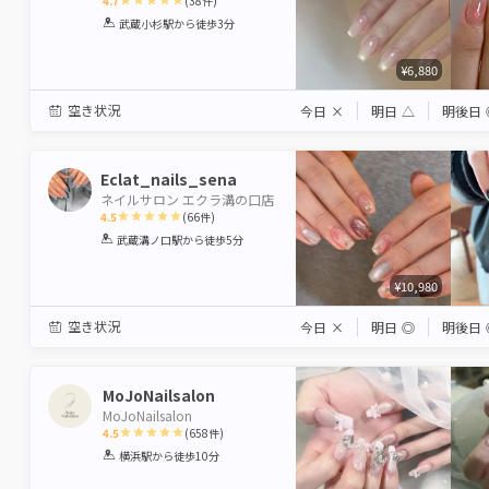
4.7
(
38
件)
1
2
3
4
5
武蔵小杉駅
から徒歩3分
Star
Stars
Stars
Stars
Stars
¥6,880
空き状況
今日
×
明日
△
明後日
Eclat_nails_sena
ネイルサロン エクラ溝の口店
4.5
(
66
件)
1
2
3
4
5
武蔵溝ノ口駅
から徒歩5分
Star
Stars
Stars
Stars
Stars
¥10,980
空き状況
今日
×
明日
◎
明後日
MoJoNailsalon
MoJoNailsalon
4.5
(
658
件)
1
2
3
4
5
横浜駅
から徒歩10分
Star
Stars
Stars
Stars
Stars