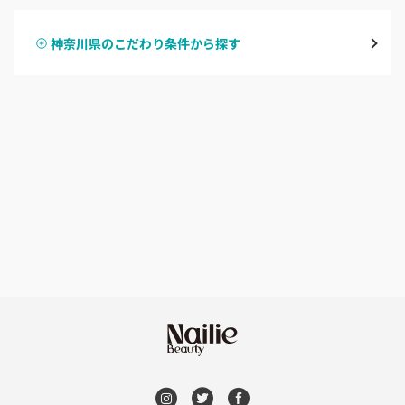
鶴見
神奈川県のこだわり条件から探す
ハンドスカルプ
パラジェル
溝の口・武蔵溝ノ口・高津
ハンドケアカラー
フィルイン
たまプラーザ・あざみ野
フット
持ち込み OK
本厚木・海老名・伊勢原
オフのみ
やり放題 あり
港北・都筑・青葉台
初回オフ 無料
横須賀・鎌倉・逗子
DVD観賞
桜木町・みなとみらい・関内