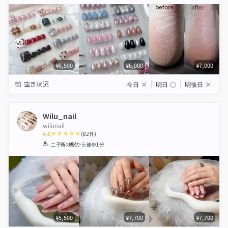
Star
Stars
Stars
Stars
Stars
¥6,500
¥6,000
¥7,000
空き状況
今日
×
明日
◯
明後日
×
Wilu_nail
wilunail
4.6
(
82
件)
1
2
3
4
5
二子新地駅
から徒歩1分
Star
Stars
Stars
Stars
Stars
¥5,500
¥7,700
¥7,700