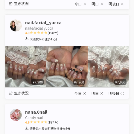
空き状況
今日
×
明日
×
明後日
×
nail.facial_yucca
nail&facial yucca
4.9
(
198
件)
1
2
3
4
5
大磯駅
から徒歩45分
Star
Stars
Stars
Stars
Stars
¥7,900
¥7,900
¥7,900
空き状況
今日
×
明日
×
明後日
◯
nana.0nail
Candy nail
4.6
(
187
件)
1
2
3
4
5
伊勢佐木長者町駅
から徒歩5分
Star
Stars
Stars
Stars
Stars