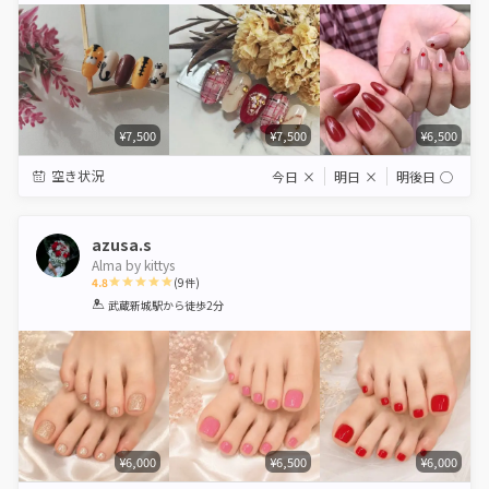
¥7,500
¥7,500
¥6,500
空き状況
今日
×
明日
×
明後日
◯
azusa.s
Alma by kittys
4.8
(
9
件)
1
2
3
4
5
武蔵新城駅
から徒歩2分
Star
Stars
Stars
Stars
Stars
¥6,000
¥6,500
¥6,000