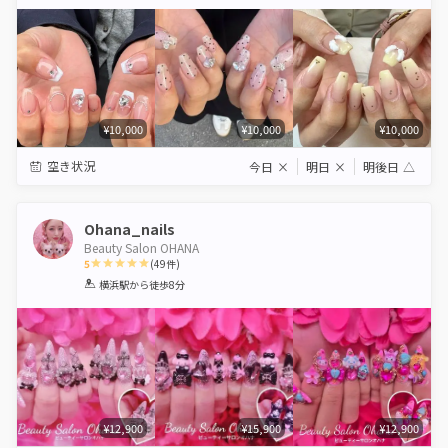
Star
Stars
Stars
Stars
Stars
¥10,000
¥10,000
¥10,000
空き状況
今日
×
明日
×
明後日
△
Ohana_nails
Beauty Salon OHANA
5
(
49
件)
1
2
3
4
5
横浜駅
から徒歩8分
Star
Stars
Stars
Stars
Stars
¥12,900
¥15,900
¥12,900