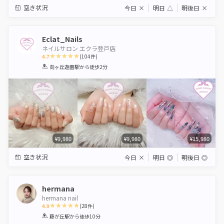
空き状況
今日
×
明日
△
明後日
×
Eclat_Nails
ネイルサロン エクラ登戸店
4.7
(
104
件)
1
2
3
4
5
向ヶ丘遊園駅
から徒歩2分
Star
Stars
Stars
Stars
Stars
¥9,980
¥9,980
¥15,980
空き状況
今日
×
明日
◎
明後日
◎
hermana
hermana nail
4.9
(
28
件)
1
2
3
4
5
藤が丘駅
から徒歩10分