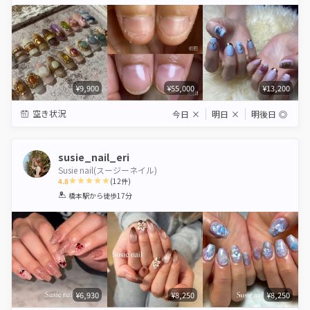
Star
Stars
Stars
Stars
Stars
¥9,900
¥55,000
¥13,200
空き状況
今日
×
明日
×
明後日
◎
susie_nail_eri
Susie nail(スージーネイル)
4.8
(
12
件)
1
2
3
4
5
橋本駅
から徒歩17分
Star
Stars
Stars
Stars
Stars
¥6,930
¥8,250
¥8,250