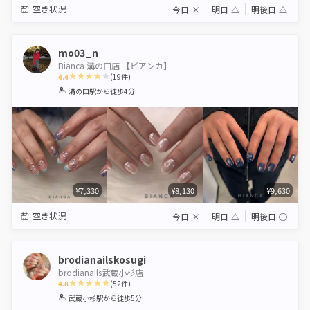
空き状況
今日
×
明日
△
明後日
△
mo03_n
Bianca 溝の口店 【ビアンカ】
4.4
(
19
件)
1
2
3
4
5
溝の口駅
から徒歩4分
Star
Stars
Stars
Stars
Stars
¥7,330
¥8,130
¥9,630
空き状況
今日
×
明日
△
明後日
◯
brodianailskosugi
brodianails武蔵小杉店
4.8
(
52
件)
1
2
3
4
5
武蔵小杉駅
から徒歩5分