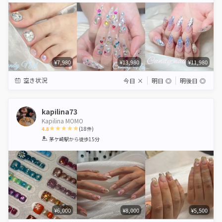
¥7,980
¥13,980
¥11,980
空き状況
今日
×
明日
◎
明後日
◎
kapilina73
Kapilina MOMO
4.8
(
18
件)
1
2
3
4
5
茅ケ崎駅
から徒歩15分
Star
Stars
Stars
Stars
Stars
¥6,000
¥8,000
¥5,500