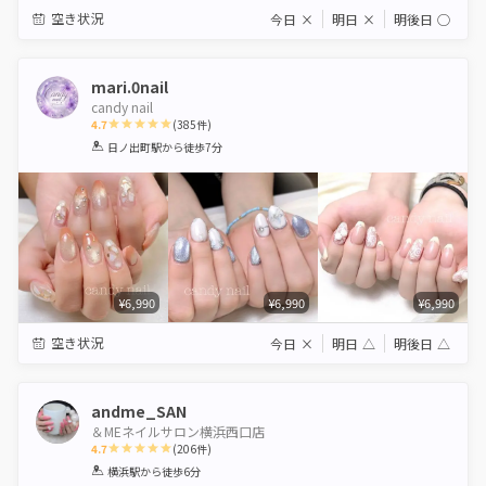
空き状況
今日
×
明日
×
明後日
◯
mari.0nail
candy nail
4.7
(
385
件)
1
2
3
4
5
日ノ出町駅
から徒歩7分
Star
Stars
Stars
Stars
Stars
¥6,990
¥6,990
¥6,990
空き状況
今日
×
明日
△
明後日
△
andme_SAN
＆MEネイルサロン横浜西口店
4.7
(
206
件)
1
2
3
4
5
横浜駅
から徒歩6分