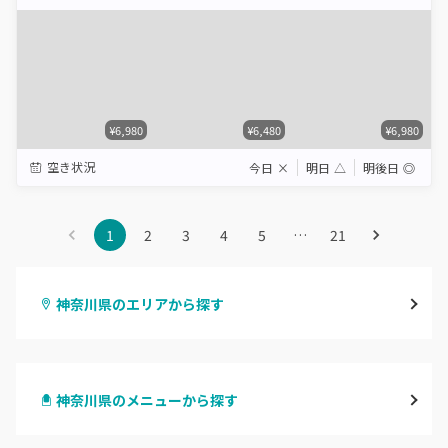
Star
Stars
Stars
Stars
Stars
¥6,980
¥6,480
¥6,980
空き状況
今日
×
明日
△
明後日
◎
1
2
3
4
5
…
21
神奈川県のエリアから探す
横浜
神奈川県のメニューから探す
川崎
ハンドジェル