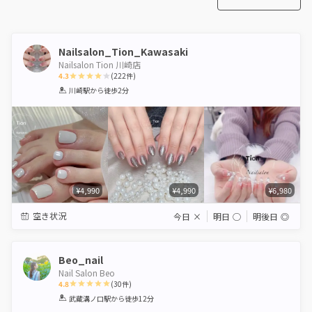
Nailsalon_Tion_Kawasaki
Nailsalon Tion 川崎店
4.3
(
222
件)
1
2
3
4
5
川崎駅
から徒歩2分
Star
Stars
Stars
Stars
Stars
¥4,990
¥4,990
¥6,980
空き状況
今日
×
明日
◯
明後日
◎
Beo_nail
Nail Salon Beo
4.8
(
30
件)
1
2
3
4
5
武蔵溝ノ口駅
から徒歩12分
Star
Stars
Stars
Stars
Stars