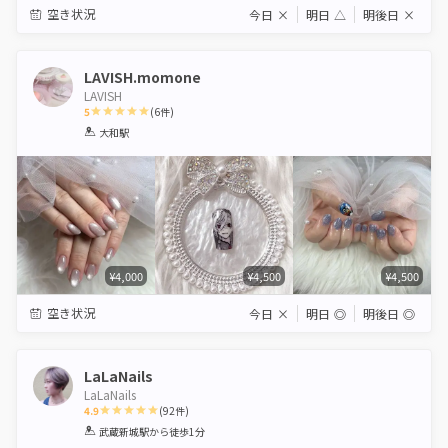
空き状況
今日
×
明日
△
明後日
×
LAVISH.momone
LAVISH
5
(
6
件)
1
2
3
4
5
大和駅
Star
Stars
Stars
Stars
Stars
¥4,000
¥4,500
¥4,500
空き状況
今日
×
明日
◎
明後日
◎
LaLaNails
LaLaNails
4.9
(
92
件)
1
2
3
4
5
武蔵新城駅
から徒歩1分