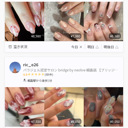
Star
Stars
Stars
Stars
Stars
¥8,980
¥7,980
¥9,980
空き状況
今日
×
明日
△
明後日
△
ric_o26
パラジェル認定サロン bridge by neolive 綱島店 【ブリッジバイネオリーブ】
4.9
(
69
件)
1
2
3
4
5
綱島駅
から徒歩1分
Star
Stars
Stars
Stars
Stars
¥7,550
¥9,050
¥9,050