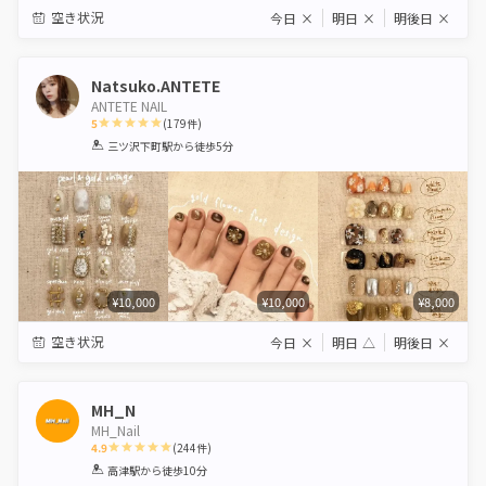
空き状況
今日
×
明日
×
明後日
×
Natsuko.ANTETE
ANTETE NAIL
5
(
179
件)
1
2
3
4
5
三ツ沢下町駅
から徒歩5分
Star
Stars
Stars
Stars
Stars
¥10,000
¥10,000
¥8,000
空き状況
今日
×
明日
△
明後日
×
MH_N
MH_Nail
4.9
(
244
件)
1
2
3
4
5
高津駅
から徒歩10分