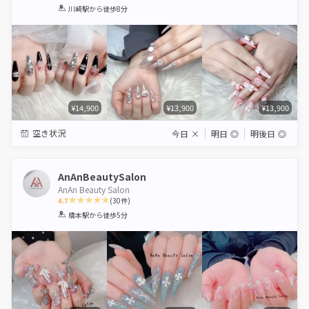
1
2
3
4
5
川崎駅
から徒歩8分
Star
Stars
Stars
Stars
Stars
¥14,900
¥13,900
¥13,900
空き状況
今日
×
明日
◎
明後日
◎
AnAnBeautySalon
AnAn Beauty Salon
4.7
(
30
件)
1
2
3
4
5
橋本駅
から徒歩5分
Star
Stars
Stars
Stars
Stars