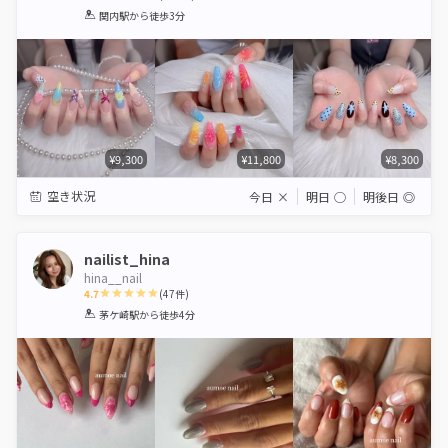
1
2
3
4
5
関内駅
から徒歩3分
Star
Stars
Stars
Stars
Stars
¥9,300
¥11,800
¥8,300
空き状況
今日
×
明日
◯
明後日
◎
nailist_hina
hina__nail
4.7
(
47
件)
1
2
3
4
5
茅ケ崎駅
から徒歩4分
Star
Stars
Stars
Stars
Stars