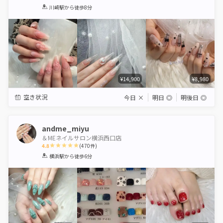
1
2
3
4
5
川崎駅
から徒歩8分
Star
Stars
Stars
Stars
Stars
¥14,900
¥8,980
空き状況
今日
×
明日
◎
明後日
◎
andme_miyu
＆MEネイルサロン横浜西口店
4.8
(
470
件)
1
2
3
4
5
横浜駅
から徒歩6分
Star
Stars
Stars
Stars
Stars