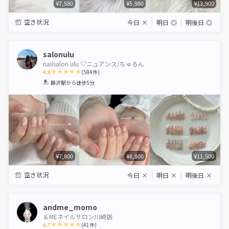
¥7,580
¥5,980
¥13,900
空き状況
今日
×
明日
◎
明後日
◎
salonulu
nailsalon ulu ♡ニュアンス/ちゅるん
4.8
(
584
件)
1
2
3
4
5
藤沢駅
から徒歩5分
Star
Stars
Stars
Stars
Stars
¥7,800
¥8,800
¥11,500
空き状況
今日
×
明日
×
明後日
×
andme_momo
＆MEネイルサロン川崎店
4.7
(
41
件)