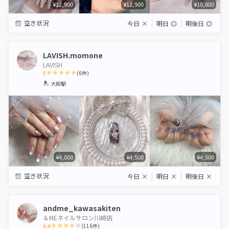
¥12,900
¥12,900
¥10,800
空き状況
今日
×
明日
◎
明後日
◎
LAVISH.momone
LAVISH
5
(
6
件)
1
2
3
4
5
大和駅
Star
Stars
Stars
Stars
Stars
¥4,000
¥4,500
¥4,500
空き状況
今日
×
明日
×
明後日
×
andme_kawasakiten
＆MEネイルサロン川崎店
4.4
(
116
件)