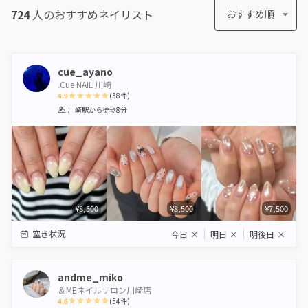
724
人のおすすめ
ネイリスト
おすすめ順
cue_ayano
.Cue NAIL 川崎
4.9
(
38
件)
1
2
3
4
5
川崎駅
から徒歩8分
Star
Stars
Stars
Stars
Stars
¥8,500
¥8,500
¥7,500
空き状況
今日
×
明日
×
明後日
×
andme_miko
＆MEネイルサロン川崎店
4.6
(
54
件)