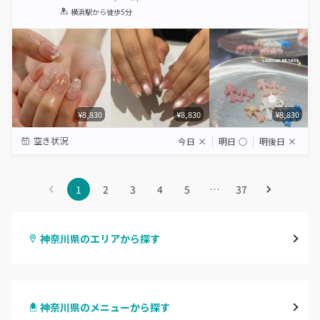
1
2
3
4
5
横浜駅
から徒歩5分
Star
Stars
Stars
Stars
Stars
¥8,830
¥8,830
¥8,830
空き状況
今日
×
明日
◯
明後日
×
1
2
3
4
5
…
37
神奈川県のエリアから探す
横浜
神奈川県のメニューから探す
川崎