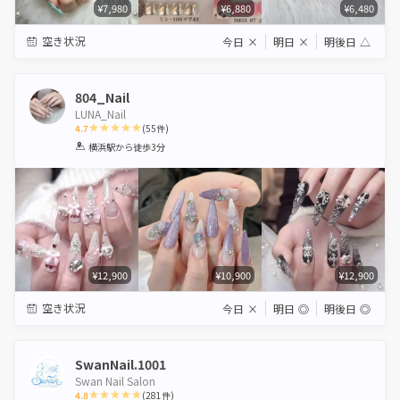
¥7,980
¥6,880
¥6,480
空き状況
今日
×
明日
×
明後日
△
804_Nail
LUNA_Nail
4.7
(
55
件)
1
2
3
4
5
横浜駅
から徒歩3分
Star
Stars
Stars
Stars
Stars
¥12,900
¥10,900
¥12,900
空き状況
今日
×
明日
◎
明後日
◎
SwanNail.1001
Swan Nail Salon
4.8
(
281
件)