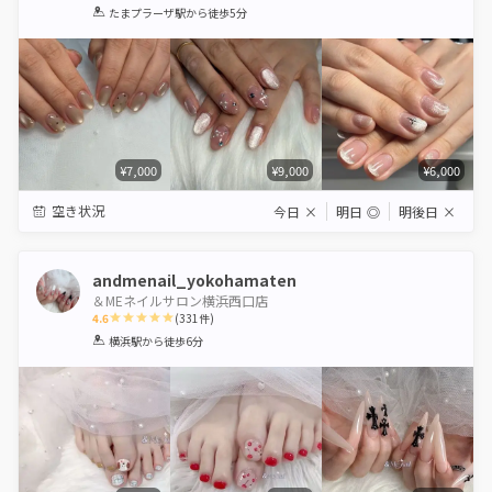
1
2
3
4
5
たまプラーザ駅
から徒歩5分
Star
Stars
Stars
Stars
Stars
¥7,000
¥9,000
¥6,000
空き状況
今日
×
明日
◎
明後日
×
andmenail_yokohamaten
＆MEネイルサロン横浜西口店
4.6
(
331
件)
1
2
3
4
5
横浜駅
から徒歩6分
Star
Stars
Stars
Stars
Stars