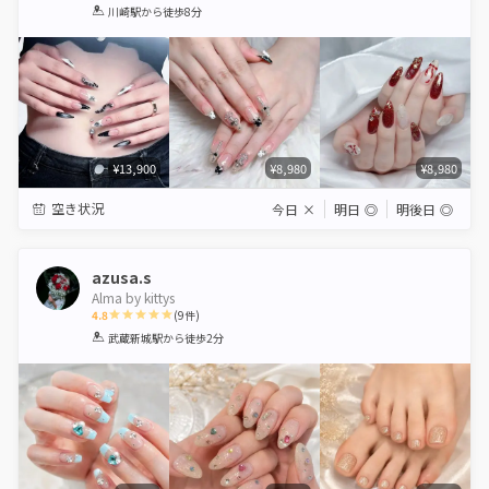
1
2
3
4
5
川崎駅
から徒歩8分
Star
Stars
Stars
Stars
Stars
¥13,900
¥8,980
¥8,980
空き状況
今日
×
明日
◎
明後日
◎
azusa.s
Alma by kittys
4.8
(
9
件)
1
2
3
4
5
武蔵新城駅
から徒歩2分
Star
Stars
Stars
Stars
Stars