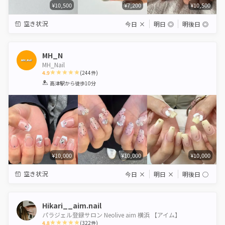
¥10,500
¥7,200
¥10,500
空き状況
今日
×
明日
◎
明後日
◎
MH_N
MH_Nail
4.9
(
244
件)
1
2
3
4
5
高津駅
から徒歩10分
Star
Stars
Stars
Stars
Stars
¥10,000
¥10,000
¥10,000
空き状況
今日
×
明日
×
明後日
◯
Hikari__aim.nail
パラジェル登録サロン Neolive aim 横浜 【アイム】
4.8
(
322
件)