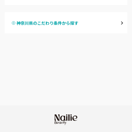
ハンドジェル
鶴見
神奈川県のこだわり条件から探す
ハンドスカルプ
パラジェル
溝の口・武蔵溝ノ口・高津
ハンドケアカラー
フィルイン
たまプラーザ・あざみ野
フット
持ち込み OK
本厚木・海老名・伊勢原
オフのみ
やり放題 あり
港北・都筑・青葉台
初回オフ 無料
横須賀・鎌倉・逗子