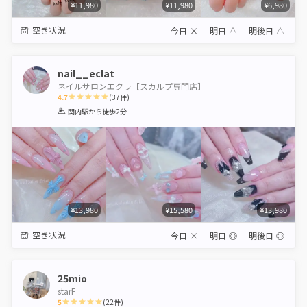
¥11,980
¥11,980
¥6,980
空き状況
今日
×
明日
△
明後日
△
nail__eclat
ネイルサロンエクラ【スカルプ専門店】
4.7
(
37
件)
1
2
3
4
5
関内駅
から徒歩2分
Star
Stars
Stars
Stars
Stars
¥13,980
¥15,580
¥13,980
空き状況
今日
×
明日
◎
明後日
◎
25mio
starF
5
(
22
件)