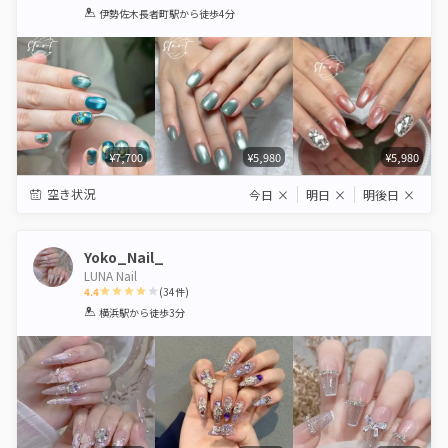
1
2
3
4
5
伊勢佐木長者町駅
から徒歩4分
Star
Stars
Stars
Stars
Stars
¥7,700
¥5,980
¥5,980
空き状況
今日
×
明日
×
明後日
×
Yoko_Nail_
LUNA Nail
4.4
(
34
件)
1
2
3
4
5
横浜駅
から徒歩3分
Star
Stars
Stars
Stars
Stars