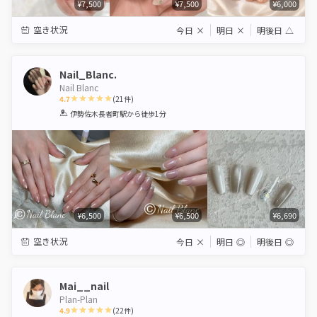
¥7,500
¥7,500
¥6,000
空き状況
今日
×
明日
×
明後日
△
Nail_Blanc.
Nail Blanc
4.7
(
21
件)
1
2
3
4
5
伊勢佐木長者町駅
から徒歩1分
Star
Stars
Stars
Stars
Stars
¥6,500
¥6,500
¥6,690
空き状況
今日
×
明日
◎
明後日
◎
Mai__nail
Plan-Plan
4.9
(
22
件)