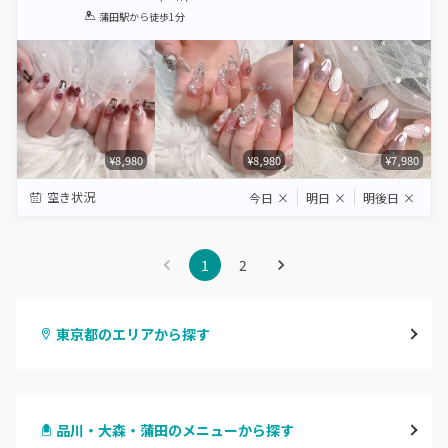
1
2
3
4
5
蒲田駅
から徒歩1分
Star
Stars
Stars
Stars
Stars
¥8,980
¥8,980
¥7,980
空き状況
今日
×
明日
×
明後日
×
1
2
東京都のエリアから探す
渋谷
品川・大森・蒲田のメニューから探す
原宿