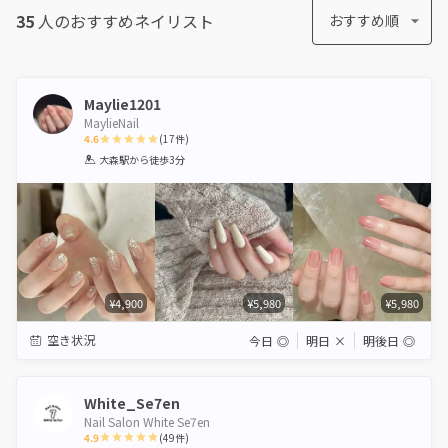
35
人のおすすめ
ネイリスト
おすすめ順
Maylie1201
MaylieNail
4.6
(
17
件)
1
2
3
4
5
大森駅
から徒歩3分
Star
Stars
Stars
Stars
Stars
¥4,900
¥5,980
¥5,980
空き状況
今日
◎
明日
×
明後日
◎
White_Se7en
Nail Salon White Se7en
4.9
(
49
件)