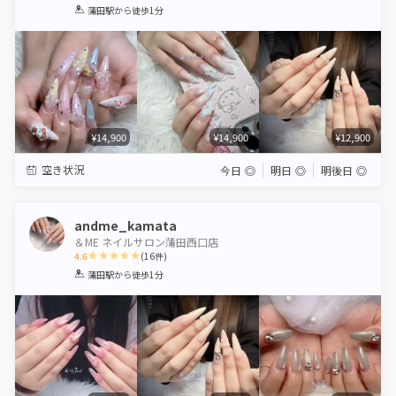
1
2
3
4
5
蒲田駅
から徒歩1分
Star
Stars
Stars
Stars
Stars
¥14,900
¥14,900
¥12,900
空き状況
今日
◎
明日
◎
明後日
◎
andme_kamata
＆ME ネイルサロン蒲田西口店
4.6
(
16
件)
1
2
3
4
5
蒲田駅
から徒歩1分
Star
Stars
Stars
Stars
Stars