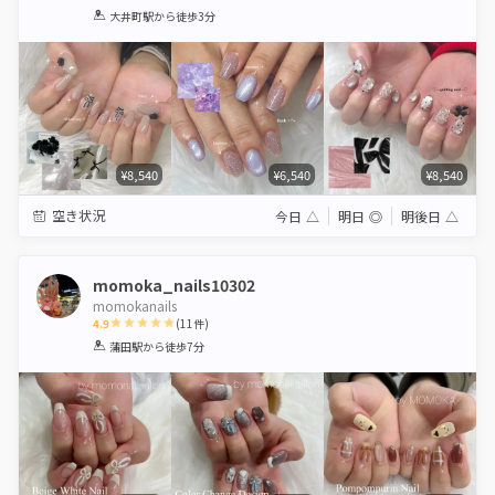
1
2
3
4
5
大井町駅
から徒歩3分
Star
Stars
Stars
Stars
Stars
¥8,540
¥6,540
¥8,540
空き状況
今日
△
明日
◎
明後日
△
momoka_nails10302
momokanails
4.9
(
11
件)
1
2
3
4
5
蒲田駅
から徒歩7分
Star
Stars
Stars
Stars
Stars