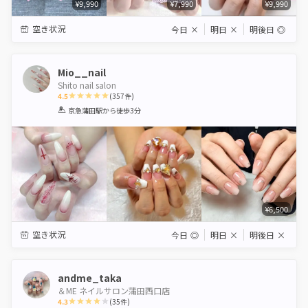
¥9,990
¥7,990
¥9,990
空き状況
今日
×
明日
×
明後日
◎
Mio__nail
Shito nail salon
4.5
(
357
件)
1
2
3
4
5
京急蒲田駅
から徒歩3分
Star
Stars
Stars
Stars
Stars
¥6,500
空き状況
今日
◎
明日
×
明後日
×
andme_taka
＆ME ネイルサロン蒲田西口店
4.3
(
35
件)