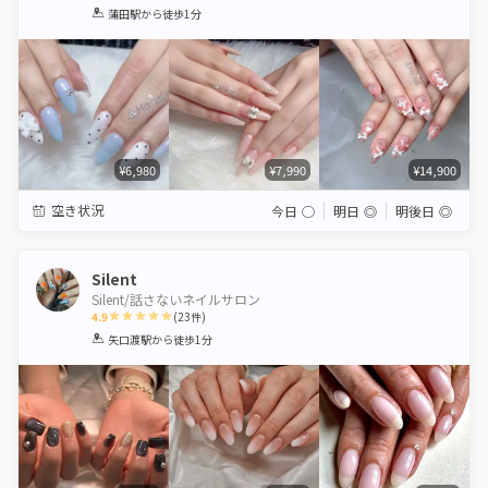
1
2
3
4
5
蒲田駅
から徒歩1分
Star
Stars
Stars
Stars
Stars
¥6,980
¥7,990
¥14,900
空き状況
今日
◯
明日
◎
明後日
◎
Silent
Silent/話さないネイルサロン
4.9
(
23
件)
1
2
3
4
5
矢口渡駅
から徒歩1分
Star
Stars
Stars
Stars
Stars