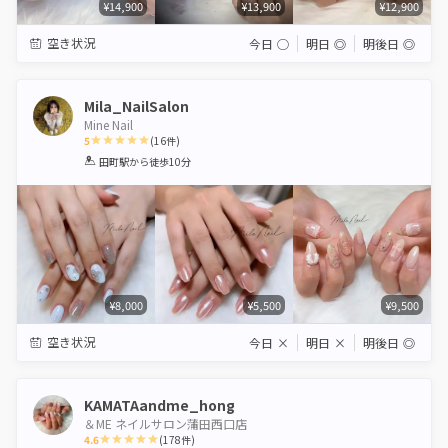
¥14,900
¥13,900
¥12,900
空き状況
今日
◯
明日
◎
明後日
◎
Mila_NailSalon
Mine Nail
5
(
16
件)
1
2
3
4
5
田町駅
から徒歩10分
Star
Stars
Stars
Stars
Stars
¥8,000
¥5,500
¥9,500
空き状況
今日
×
明日
×
明後日
◎
KAMATAandme_hong
＆ME ネイルサロン蒲田西口店
4.6
(
178
件)