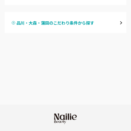
ハンドジェル
表参道・青山
品川・大森・蒲田のこだわり条件から探す
ハンドスカルプ
パラジェル
新宿
ハンドケアカラー
フィルイン
池袋
フット
持ち込み OK
銀座・新橋・有楽町
オフのみ
やり放題 あり
恵比寿・代官山・中目黒
初回オフ 無料
自由が丘・学芸大学