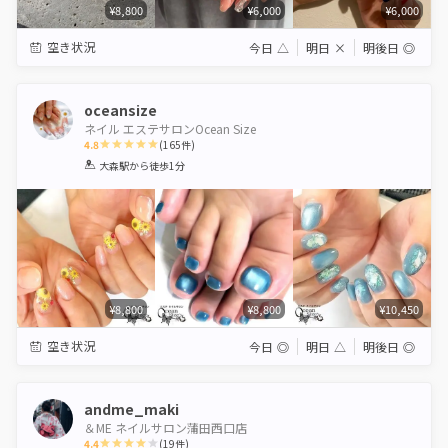
¥8,800
¥6,000
¥6,000
空き状況
今日
△
明日
×
明後日
◎
oceansize
ネイル エステサロンOcean Size
4.8
(
165
件)
1
2
3
4
5
大森駅
から徒歩1分
Star
Stars
Stars
Stars
Stars
¥8,800
¥8,800
¥10,450
空き状況
今日
◎
明日
△
明後日
◎
andme_maki
＆ME ネイルサロン蒲田西口店
4.4
(
19
件)