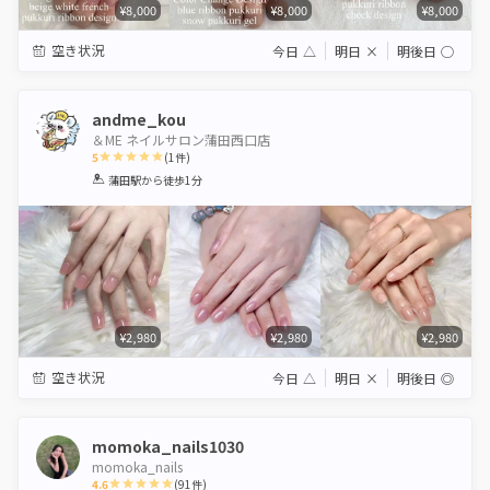
¥8,000
¥8,000
¥8,000
空き状況
今日
△
明日
×
明後日
◯
andme_kou
＆ME ネイルサロン蒲田西口店
5
(
1
件)
1
2
3
4
5
蒲田駅
から徒歩1分
Star
Stars
Stars
Stars
Stars
¥2,980
¥2,980
¥2,980
空き状況
今日
△
明日
×
明後日
◎
momoka_nails1030
momoka_nails
4.6
(
91
件)