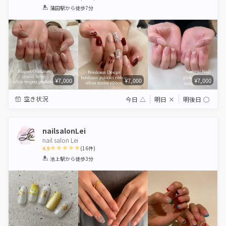
1
2
3
4
5
蒲田駅
から徒歩7分
Star
Stars
Stars
Stars
Stars
¥7,000
¥7,000
¥7,000
空き状況
今日
△
明日
×
明後日
◯
nailsalonLei
nail salon Lei
4.9
(
16
件)
1
2
3
4
5
池上駅
から徒歩3分
Star
Stars
Stars
Stars
Stars