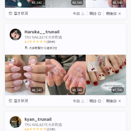
¥8,540
¥8,540
¥8,540
空き状況
今日
△
明日
◎
明後日
×
Haruka__trunail
TRU NAIL&EYE大井町店
4.7
(
69
件)
1
2
3
4
5
大井町駅
から徒歩3分
Star
Stars
Stars
Stars
Stars
¥8,540
¥8,540
¥7,540
空き状況
今日
△
明日
◎
明後日
×
kyan_trunail
TRU NAIL&EYE大井町店
4.6
(
15
件)