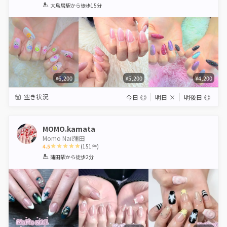
1
2
3
4
5
大鳥居駅
から徒歩15分
Star
Stars
Stars
Stars
Stars
¥6,200
¥5,200
¥4,200
空き状況
今日
◎
明日
×
明後日
◎
MOMO.kamata
Momo Nail蒲田
4.5
(
151
件)
1
2
3
4
5
蒲田駅
から徒歩2分
Star
Stars
Stars
Stars
Stars