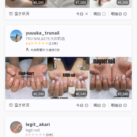
¥8,090
¥7,000
¥5,500
空き状況
今日
×
明日
◯
明後日
◎
yuuuka_trunail
TRU NAIL&EYE大井町店
4.8
(
13
件)
1
2
3
4
5
大井町駅
から徒歩3分
Star
Stars
Stars
Stars
Stars
¥6,540
¥6,540
¥7,540
空き状況
今日
◎
明日
◎
明後日
◎
legit_akari
legit nail
0
(
0
件)