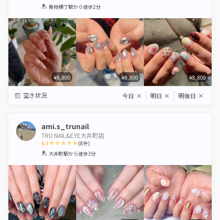
1
2
3
4
5
青物横丁駅
から徒歩2分
Star
Stars
Stars
Stars
Stars
¥8,800
¥8,800
¥8,800
空き状況
今日
×
明日
×
明後日
×
ami.s_trunail
TRU NAIL&EYE大井町店
4.7
(
8
件)
1
2
3
4
5
大井町駅
から徒歩3分
Star
Stars
Stars
Stars
Stars