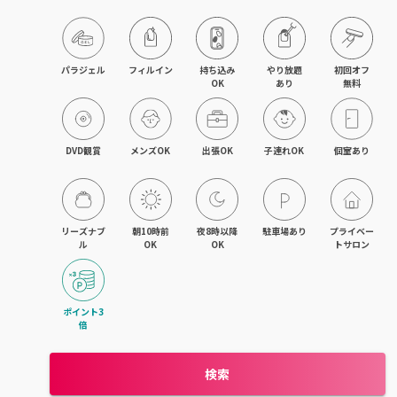
目黒・戸越・武蔵小山
北千住・町屋・亀有
パラジェル
フィルイン
持ち込み

やり放題

初回オフ

OK
あり
無料
錦糸町・小岩・青砥
吉祥寺・荻窪・三鷹
DVD観賞
メンズOK
出張OK
子連れOK
個室あり
立川・国立・国分寺
八王子・日野・昭島
リーズナブ
朝10時前
夜8時以降
駐車場あり
プライベー
ル
OK
OK
トサロン
中野・高円寺・阿佐ヶ谷
品川・大森・蒲田
ポイント3
倍
上野・日本橋・浅草
検索
日暮里・駒込・千駄木