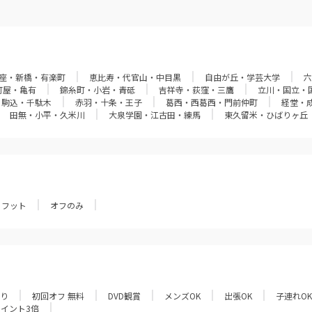
座・新橋・有楽町
恵比寿・代官山・中目黒
自由が丘・学芸大学
六
町屋・亀有
錦糸町・小岩・青砥
吉祥寺・荻窪・三鷹
立川・国立・
・駒込・千駄木
赤羽・十条・王子
葛西・西葛西・門前仲町
経堂・
田無・小平・久米川
大泉学園・江古田・練馬
東久留米・ひばりヶ丘
フット
オフのみ
あり
初回オフ 無料
DVD観賞
メンズOK
出張OK
子連れOK
ポイント3倍