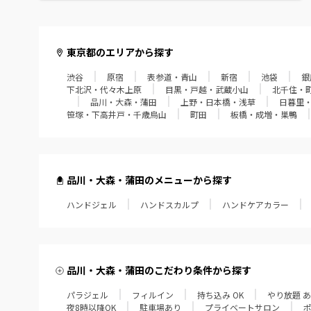
赤羽・十条・王子
葛西・西葛西・門前仲町
東京都のエリアから探す
渋谷
原宿
表参道・青山
新宿
池袋
銀
経堂・成城学園・狛江
下北沢・代々木上原
目黒・戸越・武蔵小山
北千住・
品川・大森・蒲田
上野・日本橋・浅草
日暮里
飯田橋・四谷・御茶ノ水
笹塚・下高井戸・千歳烏山
町田
板橋・成増・巣鴨
笹塚・下高井戸・千歳烏山
町田
品川・大森・蒲田のメニューから探す
ハンドジェル
板橋・成増・巣鴨
ハンドスカルプ
ハンドケアカラー
田無・小平・久米川
大泉学園・江古田・練馬
品川・大森・蒲田のこだわり条件から探す
パラジェル
フィルイン
持ち込み OK
やり放題 
東久留米・ひばりヶ丘
夜8時以降OK
駐車場あり
プライベートサロン