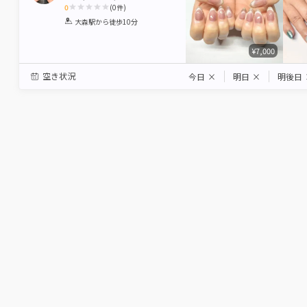
0
(
0
件)
1
2
3
4
5
大森駅
から徒歩10分
Star
Stars
Stars
Stars
Stars
¥7,000
空き状況
今日
×
明日
×
明後日