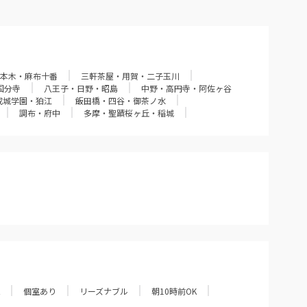
本木・麻布十番
三軒茶屋・用賀・二子玉川
国分寺
八王子・日野・昭島
中野・高円寺・阿佐ヶ谷
成城学園・狛江
飯田橋・四谷・御茶ノ水
調布・府中
多摩・聖蹟桜ヶ丘・稲城
個室あり
リーズナブル
朝10時前OK