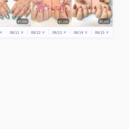
¥7,000
¥7,000
¥7,000
×
08/11
×
08/12
×
08/13
×
08/14
×
08/15
×