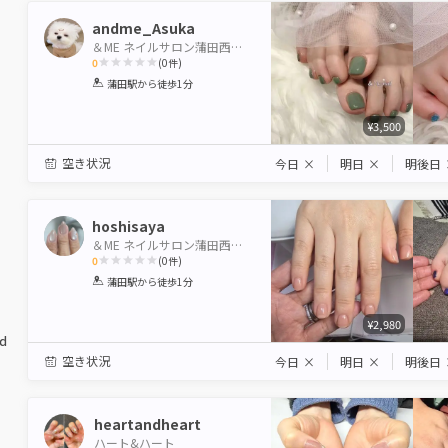
andme_Asuka
＆ME ネイルサロン蒲田西口店
0
(
0
件)
1
2
3
4
5
蒲田駅
から徒歩1分
Star
Stars
Stars
Stars
Stars
¥3,500
空き状況
今日
×
明日
×
明後日
hoshisaya
＆ME ネイルサロン蒲田西口店
0
(
0
件)
1
2
3
4
5
蒲田駅
から徒歩1分
Star
Stars
Stars
Stars
Stars
¥2,980
ed
空き状況
今日
×
明日
×
明後日
heartandheart
ハート&ハート