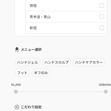
原宿
表参道・青山
新宿
池袋
メニュー選択
銀座・新橋・有楽町
恵比寿・代官山・中目黒
ハンドジェル
ハンドスカルプ
ハンドケアカラー
自由が丘・学芸大学
フット
オフのみ
六本木・麻布十番
¥1,000
Unlimit
三軒茶屋・用賀・二子玉川
下北沢・代々木上原
こだわり設定