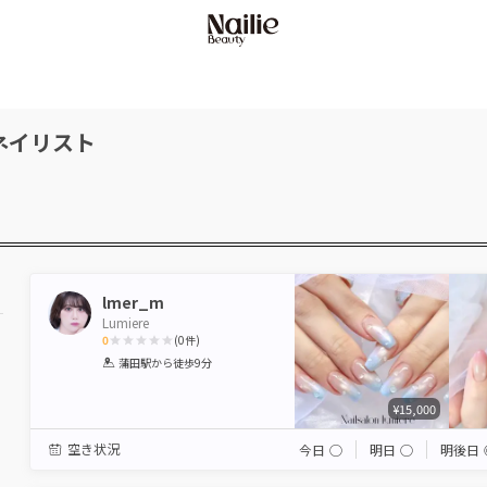
ネイリスト
lmer_m
Lumiere
0
(
0
件)
1
2
3
4
5
蒲田駅
から徒歩9分
Star
Stars
Stars
Stars
Stars
¥15,000
空き状況
今日
◯
明日
◯
明後日