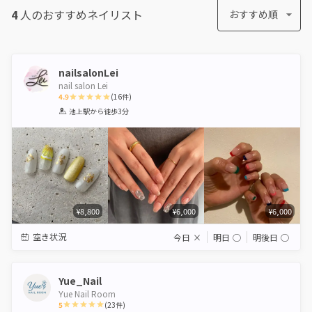
4
人のおすすめ
ネイリスト
おすすめ順
nailsalonLei
nail salon Lei
4.9
(
16
件)
1
2
3
4
5
池上駅
から徒歩3分
Star
Stars
Stars
Stars
Stars
¥8,800
¥6,000
¥6,000
空き状況
今日
×
明日
◯
明後日
◯
Yue_Nail
Yue Nail Room
5
(
23
件)