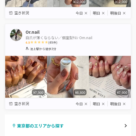
¥12,000
¥12,000
空き状況
今日
×
明日
×
明後日
×
Or.nail
自爪が薄くならない／個室型ｻﾛﾝ Om.nail
4.9
(
49
件)
1
2
3
4
5
池上駅
から徒歩3分
Star
Stars
Stars
Stars
Stars
¥7,900
¥8,800
¥7,900
空き状況
今日
×
明日
×
明後日
×
東京都のエリアから探す