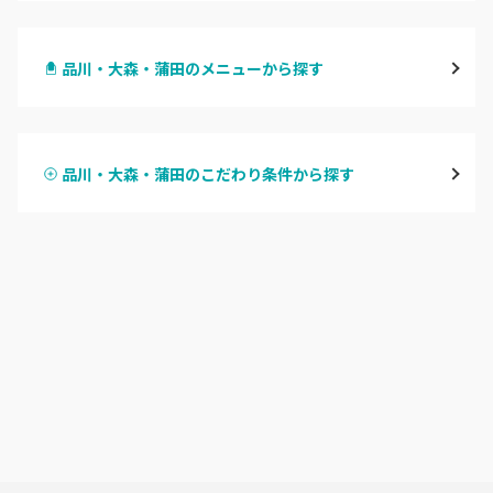
渋谷
品川・大森・蒲田のメニューから探す
原宿
ハンドジェル
表参道・青山
品川・大森・蒲田のこだわり条件から探す
ハンドスカルプ
パラジェル
新宿
ハンドケアカラー
フィルイン
池袋
フット
持ち込み OK
銀座・新橋・有楽町
オフのみ
やり放題 あり
恵比寿・代官山・中目黒