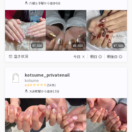
1
2
3
4
5
六郷土手駅
から徒歩6分
Star
Stars
Stars
Stars
Stars
¥7,500
¥8,500
¥7,500
空き状況
今日
×
明日
◎
明後日
◎
kotsume_privatenail
kotsume
4.9
(
54
件)
1
2
3
4
5
大井町駅
から徒歩13分
Star
Stars
Stars
Stars
Stars