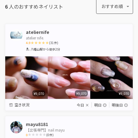
6
人のおすすめ
ネイリスト
おすすめ順
ateliernife
atelier nife.
4.9
(
31
件)
1
2
3
4
5
八幡山駅
から徒歩2分
Star
Stars
Stars
Stars
Stars
¥9,070
¥9,070
¥9,070
空き状況
今日
×
明日
◎
明後日
◎
mayu8181
【出張専門】nail mayu
0
(
0
件)