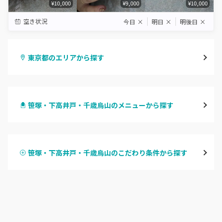
¥10,000
¥9,000
¥10,000
空き状況
今日
×
明日
×
明後日
×
東京都のエリアから探す
渋谷
笹塚・下高井戸・千歳烏山のメニューから探す
原宿
ハンドジェル
表参道・青山
笹塚・下高井戸・千歳烏山のこだわり条件から探す
ハンドスカルプ
パラジェル
新宿
ハンドケアカラー
フィルイン
池袋