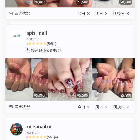
¥8,000
¥1,500
¥8,500
空き状況
今日
×
明日
×
明後日
×
apis_nail
apis nail
5
(
56
件)
1
2
3
4
5
幡ヶ谷駅
から徒歩8分
Star
Stars
Stars
Stars
Stars
¥5,000
¥5,500
¥5,900
空き状況
今日
×
明日
×
明後日
×
xxleanailxx
lea nail
5
(
555
件)