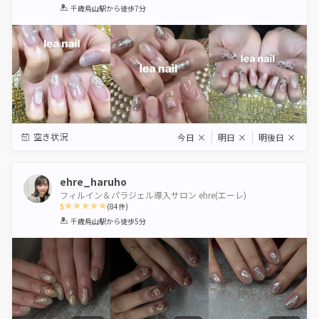
1
2
3
4
5
千歳烏山駅
から徒歩7分
Star
Stars
Stars
Stars
Stars
空き状況
今日
×
明日
×
明後日
×
ehre_haruho
フィルイン＆パラジェル導入サロン ehre(エーレ)
5
(
84
件)
1
2
3
4
5
千歳烏山駅
から徒歩5分
Star
Stars
Stars
Stars
Stars