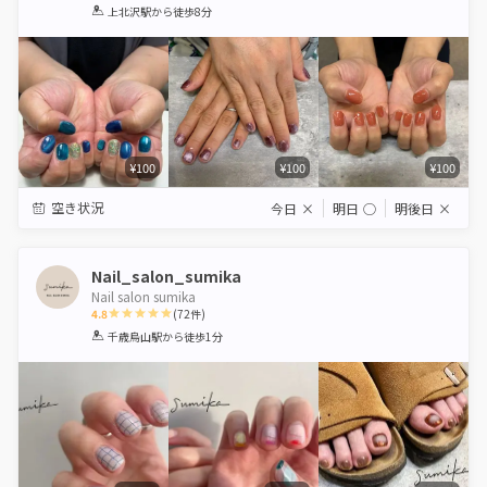
1
2
3
4
5
上北沢駅
から徒歩8分
Star
Stars
Stars
Stars
Stars
¥100
¥100
¥100
空き状況
今日
×
明日
◯
明後日
×
Nail_salon_sumika
Nail salon sumika
4.8
(
72
件)
1
2
3
4
5
千歳烏山駅
から徒歩1分
Star
Stars
Stars
Stars
Stars