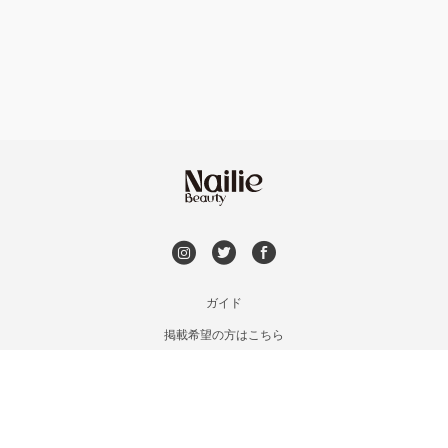
フット
持ち込み OK
銀座・新橋・有楽町
オフのみ
やり放題 あり
恵比寿・代官山・中目黒
初回オフ 無料
自由が丘・学芸大学
DVD観賞
六本木・麻布十番
メンズOK
ガイド
三軒茶屋・用賀・二子玉川
掲載希望の方はこちら
出張OK
利用規約
下北沢・代々木上原
お問い合わせ
子連れOK
特定商取引法に基づく表記
目黒・戸越・武蔵小山